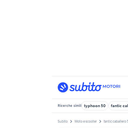
typhoon 50
fantic ca
Ricerche
simili
Subito
Moto e scooter
fantic caballero 