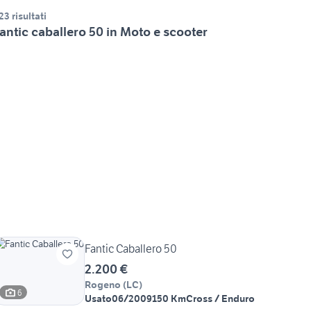
23 risultati
antic caballero 50 in Moto e scooter
Fantic Caballero 50
2.200 €
Rogeno
(
LC
)
6
Usato
06/2009
150 Km
Cross / Enduro