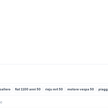
ballero
fiat 1100 anni 50
rieju mrt 50
motore vespa 50
piagg
50