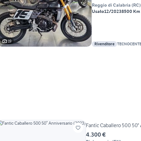
Reggio di Calabria
(
RC
)
Usato
12/2023
8500 Km
19
Rivenditore
TECNOCENTE
BENELLI - K
Fantic Caballero 500 50°
4.300 €