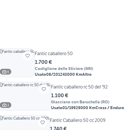
Fantic caballero 50
1.700 €
Castiglione delle Stiviere
(
MN
)
6
Usato
08/2012
43000 Km
Altro
Fantic caballero rc 50 del '92
1.100 €
Giacciano con Baruchella
(
RO
)
3
Usato
01/1992
9000 Km
Cross / Enduro
Fantic Caballero 50 cc 2009
1.740 €