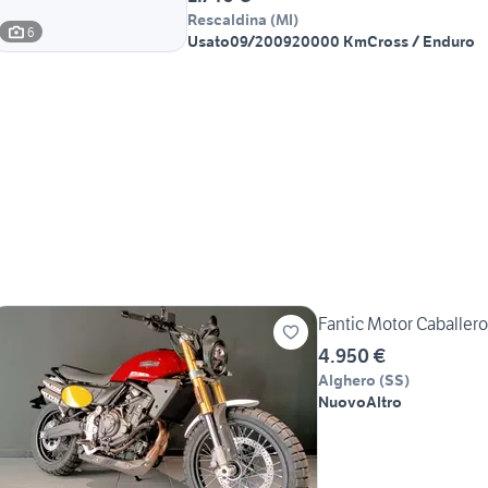
Rescaldina
(
MI
)
6
Usato
09/2009
20000 Km
Cross / Enduro
Fantic Motor Caball
4.950 €
Alghero
(
SS
)
Nuovo
Altro