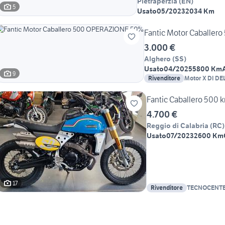
Pietraperzia
(
EN
)
5
Usato
05/2023
2034 Km
Fantic Motor Caballe
3.000 €
Alghero
(
SS
)
Usato
04/2025
5800 Km
9
Rivenditore
Motor X DI 
Fantic Caballero 500
4.700 €
Reggio di Calabria
(
RC
)
Usato
07/2023
2600 Km
17
Rivenditore
TECNOCENTE
BENELLI - K