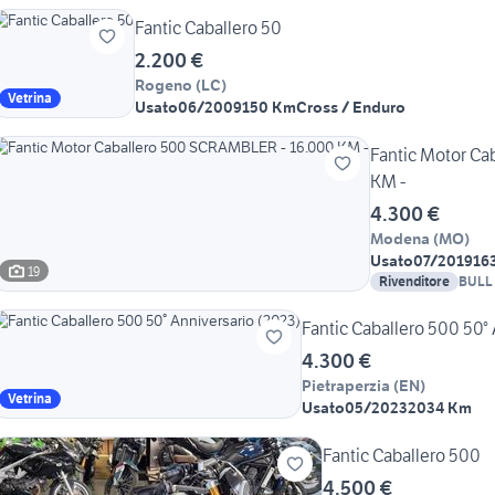
Fantic Caballero 50
2.200 €
Rogeno
(
LC
)
Vetrina
Usato
06/2009
150 Km
Cross / Enduro
Fantic Motor C
KM -
4.300 €
Modena
(
MO
)
Usato
07/2019
16
19
Rivenditore
BULL BIKES
Enfiel
Fantic Caballero 500 50°
4.300 €
Pietraperzia
(
EN
)
Vetrina
Usato
05/2023
2034 Km
Fantic Caballero 500
4.500 €