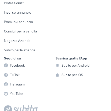
Informatica
Animali
Professionisti
Arredamento e
Console e
Accessori per
Casalinghi
Inserisci annuncio
Videogiochi
animali
Elettrodomestici
Promuovi annuncio
Audio/Video
Musica e Film
Giardino e Fai da te
Consigli per la vendita
Fotografia
Libri e Riviste
Abbigliamento e
Negozi e Aziende
Telefonia
Strumenti Musicali
Accessori
Subito per le aziende
Sports
Tutto per i bambini
Seguici su
Scarica gratis l'App
Biciclette
Facebook
Subito per Android
Collezionismo
TikTok
Subito per iOS
Instagram
YouTube