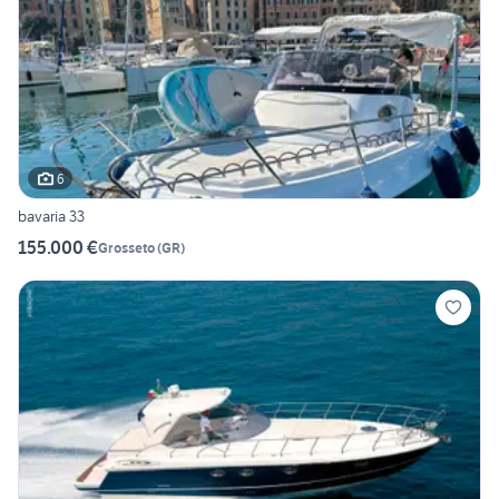
6
bavaria 33
155.000 €
Grosseto
(
GR
)