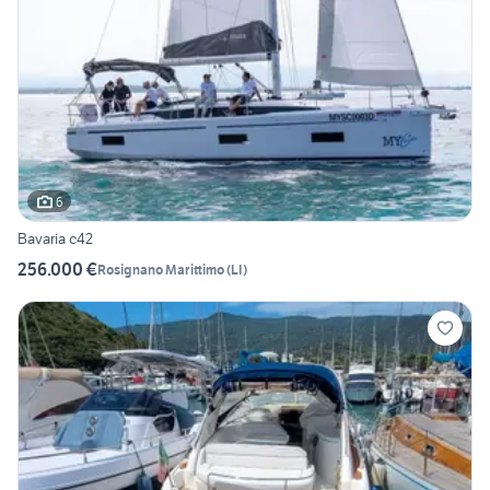
6
Bavaria c42
256.000 €
Rosignano Marittimo
(
LI
)