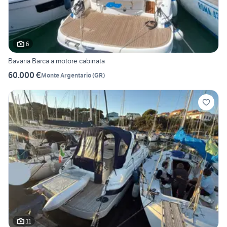
6
Bavaria Barca a motore cabinata
60.000 €
Monte Argentario
(
GR
)
11