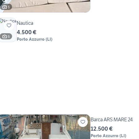
6
Nautica
4.500 €
6
Porto Azzurro
(
LI
)
Barca ARS MARE 24
12.500 €
Porto Azzurro
(
LI
)