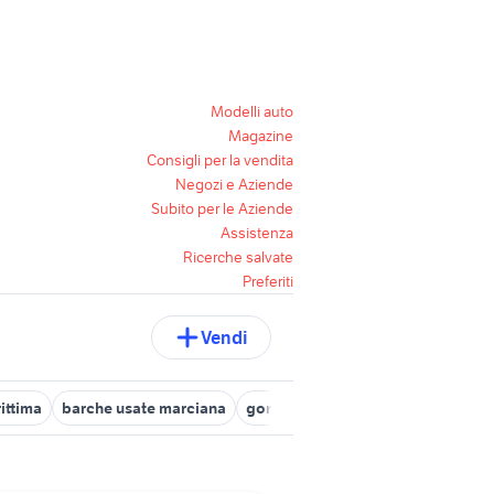
Modelli auto
Magazine
Consigli per la vendita
Negozi e Aziende
Subito per le Aziende
Assistenza
Ricerche salvate
Preferiti
Vendi
ittima
barche usate marciana
gommoni cecina
posto barca s