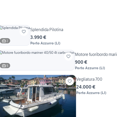
Splendida Pilotina
3.990 €
2
Porto Azzurro
(
LI
)
Motore fuoribordo mari
900 €
5
Porto Azzurro
(
LI
)
Vegliatura 700
24.000 €
Porto Azzurro
(
LI
)