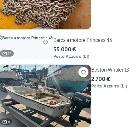
Barca a motore Princess 45
55.000 €
12
Porto Azzurro
(
LI
)
Boston Whaler 13
2.700 €
Porto Azzurro
(
LI
)
4