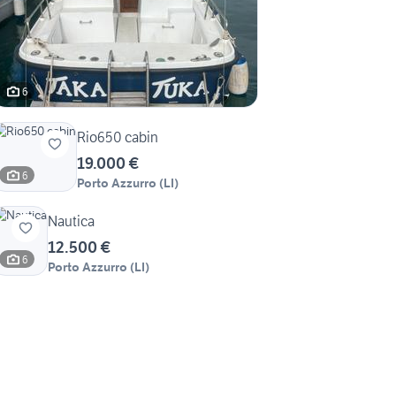
6
Rio650 cabin
19.000 €
6
Porto Azzurro
(
LI
)
Nautica
12.500 €
6
Porto Azzurro
(
LI
)