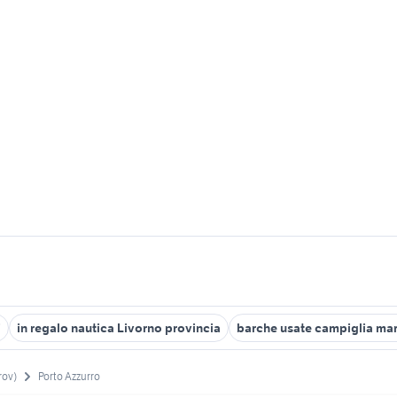
i
in regalo nautica Livorno provincia
barche usate campiglia mar
rov)
Porto Azzurro