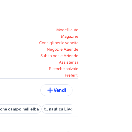
Modelli auto
Magazine
Consigli per la vendita
Negozi e Aziende
Subito per le Aziende
Assistenza
Ricerche salvate
Preferiti
Vendi
che campo nell'elba
t.. nautica Livorno provincia
barche nautic