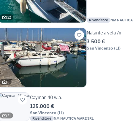
22
Rivenditore
NM NAUTICA
Natante a vela 7m
3.500 €
San Vincenzo
(
LI
)
6
Cayman 40 w.a.
125.000 €
San Vincenzo
(
LI
)
21
Rivenditore
NM NAUTICA MARE SRL