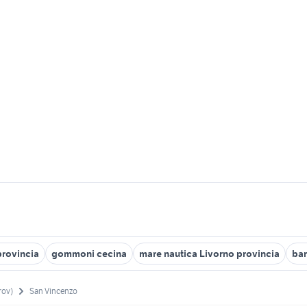
provincia
gommoni cecina
mare nautica Livorno provincia
bar
rov)
San Vincenzo