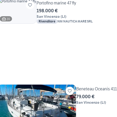
Portofino marine 47 fly
198.000 €
San Vincenzo
(
LI
)
20
Rivenditore
NM NAUTICA MARE SRL
Beneteau Oceanis 411 
79.000 €
San Vincenzo
(
LI
)