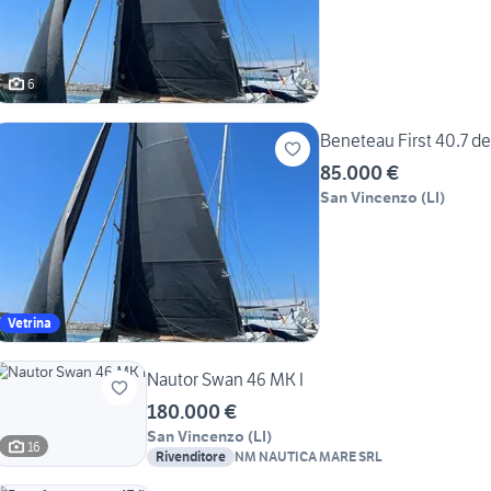
6
Beneteau First 40.7 d
85.000 €
San Vincenzo
(
LI
)
Vetrina
Nautor Swan 46 MK I
180.000 €
San Vincenzo
(
LI
)
16
Rivenditore
NM NAUTICA MARE SRL