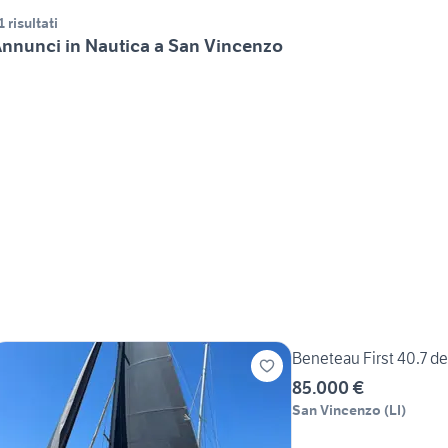
1 risultati
nnunci in Nautica a San Vincenzo
Beneteau First 40.7 d
85.000 €
San Vincenzo
(
LI
)