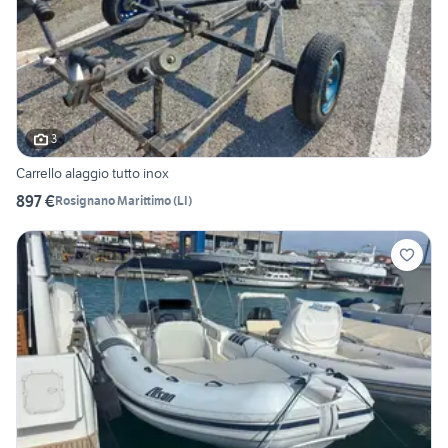
3
Carrello alaggio tutto inox
897 €
Rosignano Marittimo
(
LI
)