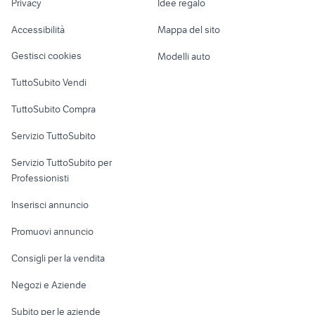
cranchi clipper
bmw 640d
Privacy
Idee regalo
Garage e box
Caravan e Camper
Accessibilità
Mappa del sito
Loft, mansarde e
Veicoli commerciali
altro
Gestisci cookies
Modelli auto
Case vacanza
TuttoSubito Vendi
Uffici e Locali
TuttoSubito Compra
commerciali
Servizio TuttoSubito
elettronica
per la casa e la
sports e hobby
Servizio TuttoSubito per
persona
Informatica
Animali
Professionisti
Arredamento e
Console e
Accessori per
Casalinghi
Inserisci annuncio
Videogiochi
animali
Elettrodomestici
Promuovi annuncio
Audio/Video
Musica e Film
Giardino e Fai da te
Consigli per la vendita
Fotografia
Libri e Riviste
Abbigliamento e
Negozi e Aziende
Telefonia
Strumenti Musicali
Accessori
Subito per le aziende