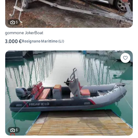
6
gommone JokerBoat
3.000 €
Rosignano Marittimo
(
LI
)
6