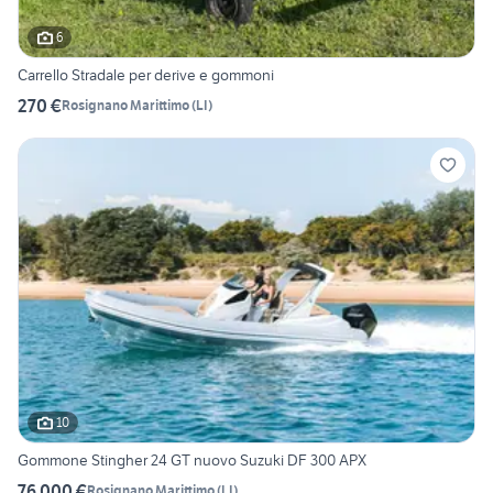
6
Carrello Stradale per derive e gommoni
270 €
Rosignano Marittimo
(
LI
)
10
Gommone Stingher 24 GT nuovo Suzuki DF 300 APX
76.000 €
Rosignano Marittimo
(
LI
)