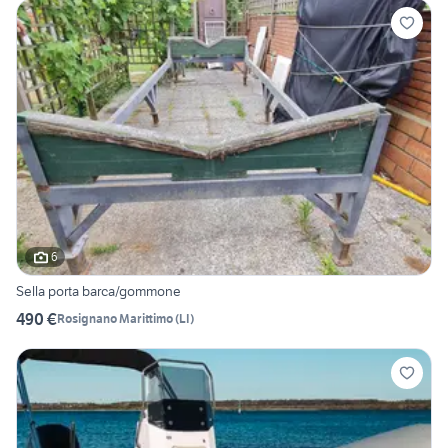
6
Sella porta barca/gommone
490 €
Rosignano Marittimo
(
LI
)