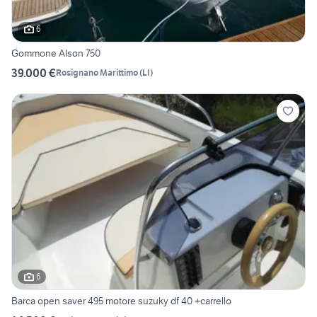
6
Gommone Alson 750
39.000 €
Rosignano Marittimo
(
LI
)
6
Barca open saver 495 motore suzuky df 40 +carrello