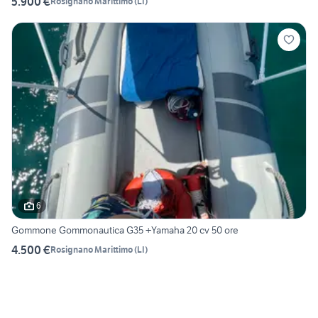
5.900 €
Rosignano Marittimo
(
LI
)
6
Gommone Gommonautica G35 +Yamaha 20 cv 50 ore
4.500 €
Rosignano Marittimo
(
LI
)