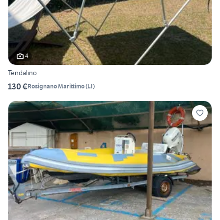
4
Tendalino
130 €
Rosignano Marittimo
(
LI
)