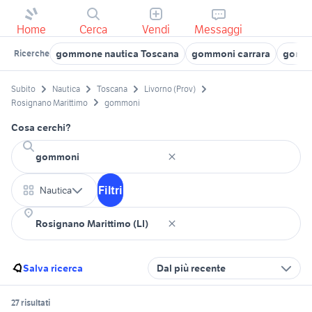
Home
Cerca
Vendi
Messaggi
gommone nautica Toscana
gommoni carrara
gommo
Ricerche
Subito
Nautica
Toscana
Livorno (Prov)
Rosignano Marittimo
gommoni
Cosa cerchi?
Filtri
Nautica
Salva ricerca
Dal più recente
27 risultati