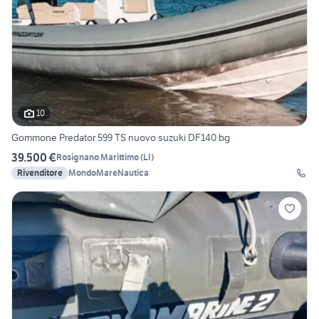
10
Gommone Predator 599 TS nuovo suzuki DF140 bg
39.500 €
Rosignano Marittimo
(
LI
)
Rivenditore
MondoMareNautica