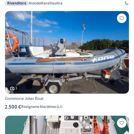
Rivenditore
MondoMareNautica
3
Gommone Joker Boat
2.500 €
Rosignano Marittimo
(
LI
)