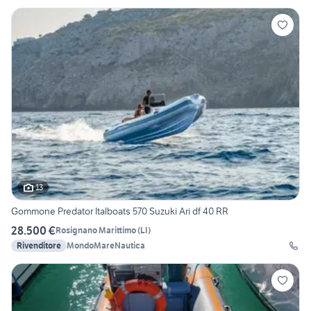
13
Gommone Predator Italboats 570 Suzuki Ari df 40 RR
28.500 €
Rosignano Marittimo
(
LI
)
Rivenditore
MondoMareNautica