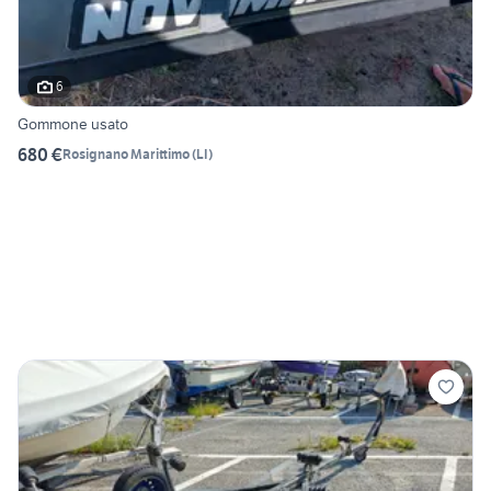
6
Gommone usato
680 €
Rosignano Marittimo
(
LI
)