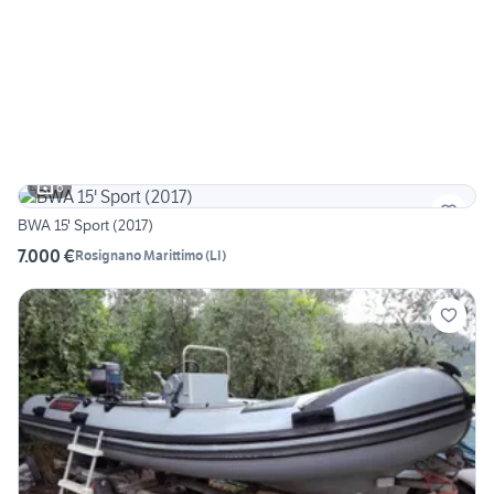
6
BWA 15' Sport (2017)
7.000 €
Rosignano Marittimo
(
LI
)