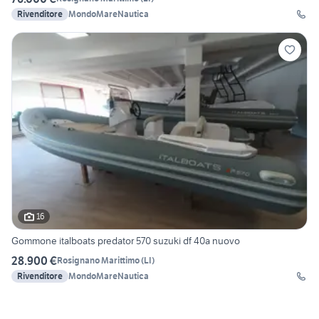
Rivenditore
MondoMareNautica
16
Gommone italboats predator 570 suzuki df 40a nuovo
28.900 €
Rosignano Marittimo
(
LI
)
Rivenditore
MondoMareNautica