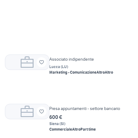
Associato indipendente
Lucca
(
LU
)
Marketing - Comunicazione
Altro
Altro
Presa appuntamenti - settore bancario
600 €
Siena
(
SI
)
Commerciale
Altro
Part time