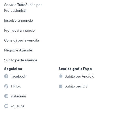
Servizio TuttoSubito per
persona
Informatica
Animali
Professionisti
Arredamento e
Console e
Accessori per
Casalinghi
Inserisci annuncio
Videogiochi
animali
Elettrodomestici
Promuovi annuncio
Audio/Video
Musica e Film
Giardino e Fai da te
Consigli per la vendita
Fotografia
Libri e Riviste
Abbigliamento e
Negozi e Aziende
Telefonia
Strumenti Musicali
Accessori
Subito per le aziende
Sports
Tutto per i bambini
Seguici su
Scarica gratis l'App
Biciclette
Facebook
Subito per Android
Collezionismo
TikTok
Subito per iOS
Instagram
YouTube