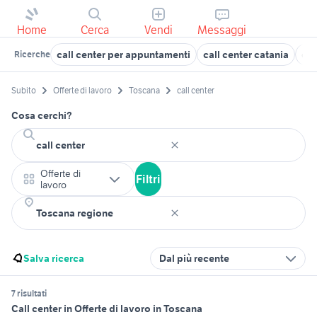
Home
Cerca
Vendi
Messaggi
call center per appuntamenti
call center catania
off
Ricerche
Subito
Offerte di lavoro
Toscana
call center
Cosa cerchi?
Offerte di
Filtri
lavoro
Salva ricerca
Dal più recente
7 risultati
Call center in Offerte di lavoro in Toscana