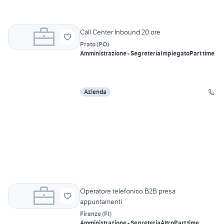
Call Center Inbound 20 ore
Prato
(
PO
)
Amministrazione - Segreteria
Impiegato
Part time
Azienda
Operatore telefonico B2B presa
appuntamenti
Firenze
(
FI
)
Amministrazione - Segreteria
Altro
Part time