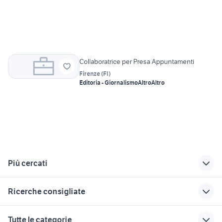
Collaboratrice per Presa Appuntamenti
Firenze
(
FI
)
Editoria - Giornalismo
Altro
Altro
Più cercati
Correlati
Richerche simili
Suggerimenti
Ricerche consigliate
call center estero
lavoro villabate
presse
master motori
samsung abruzzo
offerte lavoro call
offerte di lavoro a
offerte lavoro
Tutte le categorie