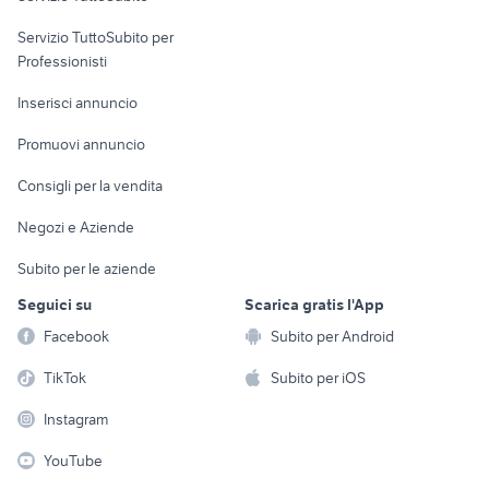
elettronica
per la casa e la
sports e hobby
Servizio TuttoSubito per
persona
Informatica
Animali
Professionisti
Arredamento e
Console e
Accessori per
Casalinghi
Inserisci annuncio
Videogiochi
animali
Elettrodomestici
Promuovi annuncio
Audio/Video
Musica e Film
Giardino e Fai da te
Consigli per la vendita
Fotografia
Libri e Riviste
Abbigliamento e
Negozi e Aziende
Telefonia
Strumenti Musicali
Accessori
Subito per le aziende
Sports
Tutto per i bambini
Seguici su
Scarica gratis l'App
Biciclette
Facebook
Subito per Android
Collezionismo
TikTok
Subito per iOS
Instagram
YouTube