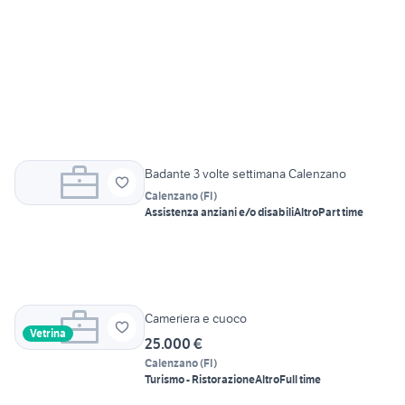
Badante 3 volte settimana Calenzano
Calenzano
(
FI
)
Assistenza anziani e/o disabili
Altro
Part time
Cameriera e cuoco
Vetrina
25.000 €
Calenzano
(
FI
)
Turismo - Ristorazione
Altro
Full time