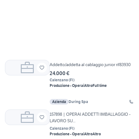
Addetto/addetta al cablaggio junior rif83930
24.000 €
Calenzano
(
FI
)
Produzione - Operai
Altro
Full time
Azienda
During Spa
157898 | OPERAI ADDETTI IMBALLAGGIO -
LAVORO SU...
Calenzano
(
FI
)
Produzione - Operai
Altro
Altro