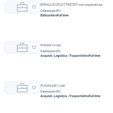
IDRAULICI/ELETTRICISTI con esperienza
Calenzano
(
FI
)
Edilizia
Altro
Full time
Autista c+cqc
Calenzano
(
FI
)
Acquisti - Logistica - Trasporti
Altro
Full time
Autista pat c cqc
Calenzano
(
FI
)
Acquisti - Logistica - Trasporti
Altro
Full time