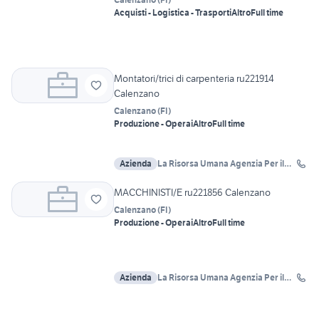
Acquisti - Logistica - Trasporti
Altro
Full time
Montatori/trici di carpenteria ru221914
Calenzano
Calenzano
(
FI
)
Produzione - Operai
Altro
Full time
Azienda
La Risorsa Umana Agenzia Per il
Lavoro
MACCHINISTI/E ru221856 Calenzano
Calenzano
(
FI
)
Produzione - Operai
Altro
Full time
Azienda
La Risorsa Umana Agenzia Per il
Lavoro