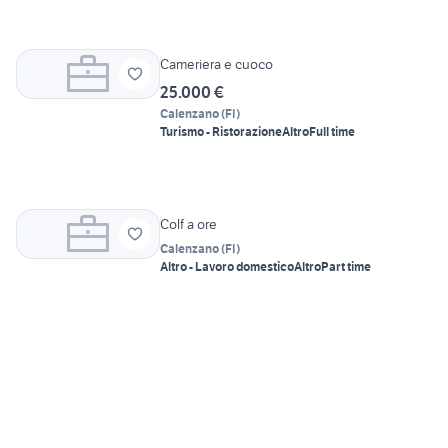
Cameriera e cuoco
25.000 €
Calenzano
(
FI
)
Turismo - Ristorazione
Altro
Full time
Colf a ore
Calenzano
(
FI
)
Altro - Lavoro domestico
Altro
Part time