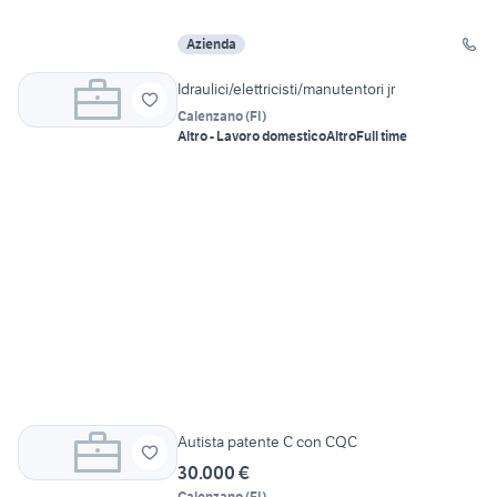
Azienda
Idraulici/elettricisti/manutentori jr
Calenzano
(
FI
)
Altro - Lavoro domestico
Altro
Full time
Autista patente C con CQC
30.000 €
Calenzano
(
FI
)