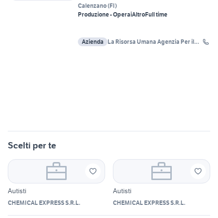
Calenzano
(
FI
)
Produzione - Operai
Altro
Full time
Azienda
La Risorsa Umana Agenzia Per il
Lavoro
Scelti per te
Autisti
Autisti
CHEMICAL EXPRESS S.R.L.
CHEMICAL EXPRESS S.R.L.