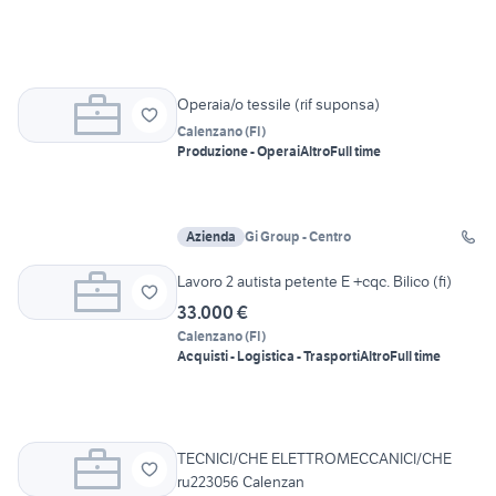
Operaia/o tessile (rif suponsa)
Calenzano
(
FI
)
Produzione - Operai
Altro
Full time
Azienda
Gi Group - Centro
Lavoro 2 autista petente E +cqc. Bilico (fi)
33.000 €
Calenzano
(
FI
)
Acquisti - Logistica - Trasporti
Altro
Full time
TECNICI/CHE ELETTROMECCANICI/CHE
ru223056 Calenzan