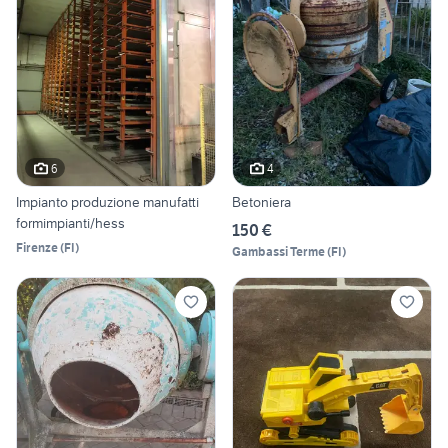
6
4
Impianto produzione manufatti
Betoniera
formimpianti/hess
150 €
Firenze
(
FI
)
Gambassi Terme
(
FI
)