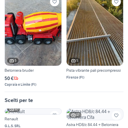
5
5
Betoniera bruder
Pista vibrante pali precompressi
Firenze
(
FI
)
50 €
Capraia e Limite
(
FI
)
Scelti per te
12
17
Renault
Astra HD8/c 84.44 + Betoniera
G.L.S. SRL