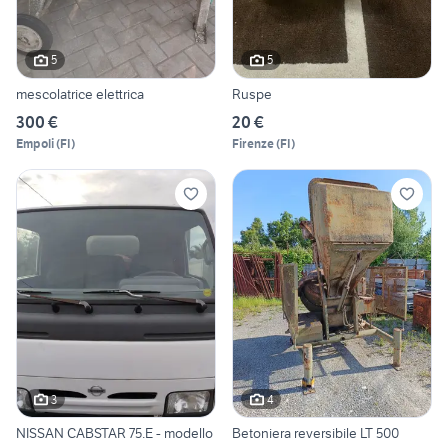
5
5
mescolatrice elettrica
Ruspe
300 €
20 €
Empoli
(
FI
)
Firenze
(
FI
)
3
4
NISSAN CABSTAR 75.E - modello
Betoniera reversibile LT 500