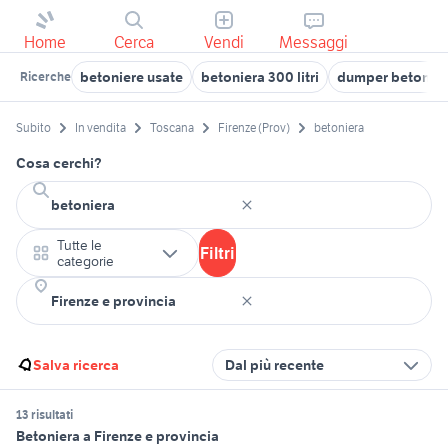
Home
Cerca
Vendi
Messaggi
betoniere usate
betoniera 300 litri
dumper betonier
Ricerche
Subito
In vendita
Toscana
Firenze (Prov)
betoniera
Cosa cerchi?
Tutte le
Filtri
categorie
Salva ricerca
Dal più recente
13 risultati
Betoniera a Firenze e provincia