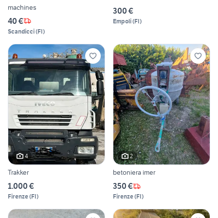
machines
300 €
40 €
Empoli
(
FI
)
Scandicci
(
FI
)
4
2
Trakker
betoniera imer
1.000 €
350 €
Firenze
(
FI
)
Firenze
(
FI
)