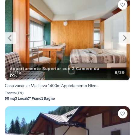
6
Casa vacanze Marilleva 1400m Appartamento Nives
Trento
(
TN
)
50 mq
3 Locali
7° Piano
1 Bagno