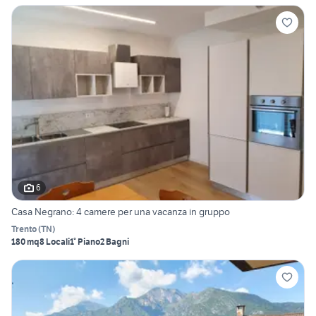
6
Casa Negrano: 4 camere per una vacanza in gruppo
Trento
(
TN
)
180 mq
8 Locali
1° Piano
2 Bagni