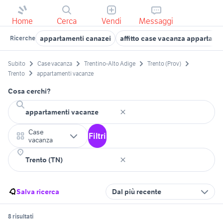
Home
Cerca
Vendi
Messaggi
appartamenti canazei
affitto case vacanza appartame
Ricerche
Subito
Case vacanza
Trentino-Alto Adige
Trento (Prov)
Trento
appartamenti vacanze
Cosa cerchi?
Case
Filtri
vacanza
Salva ricerca
Dal più recente
8 risultati