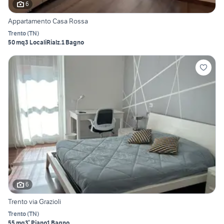
6
Appartamento Casa Rossa
Trento
(
TN
)
50 mq
3 Locali
Rialz.
1 Bagno
6
Trento via Grazioli
Trento
(
TN
)
55 mq
3° Piano
1 Bagno