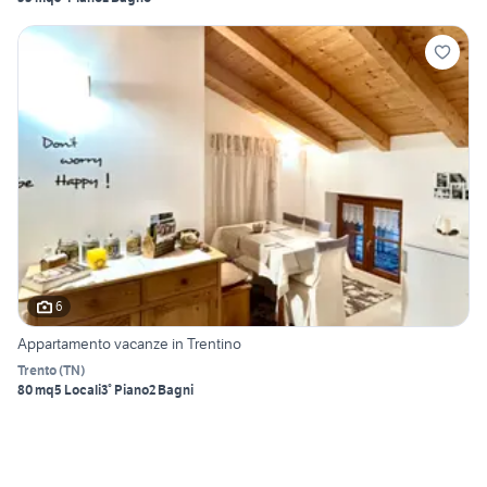
6
Appartamento vacanze in Trentino
Trento
(
TN
)
80 mq
5 Locali
3° Piano
2 Bagni