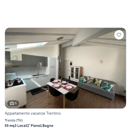
6
Appartamento vacanze Trentino
Trento
(
TN
)
55 mq
3 Locali
2° Piano
1 Bagno