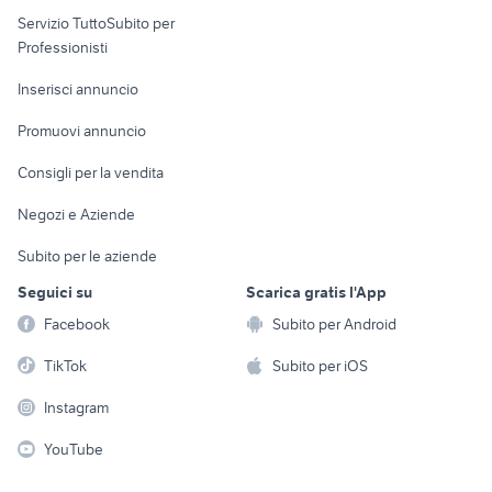
Servizio TuttoSubito per
persona
Informatica
Animali
Professionisti
Arredamento e
Console e
Accessori per
Casalinghi
Inserisci annuncio
Videogiochi
animali
Elettrodomestici
Promuovi annuncio
Audio/Video
Musica e Film
Giardino e Fai da te
Consigli per la vendita
Fotografia
Libri e Riviste
Abbigliamento e
Negozi e Aziende
Telefonia
Strumenti Musicali
Accessori
Subito per le aziende
Sports
Tutto per i bambini
Seguici su
Scarica gratis l'App
Biciclette
Facebook
Subito per Android
Collezionismo
TikTok
Subito per iOS
Instagram
YouTube