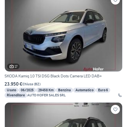
17
SKODA Kamiq 1.0 TSI DSG Black Dots Camera LED DAB+
23.950 €
Chiusa
(
BZ
)
Usato
06/2025
29458 Km
Benzina
Automatico
Euro 6
Rivenditore
AUTO HOFER SALES SRL