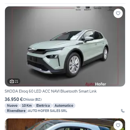
21
SKODA Elroq 60 LED ACC NAVI Bluetooth Smart Link
36.950 €
Chiusa
(
BZ
)
Nuovo
10 Km
Elettrica
Automatico
Rivenditore
AUTO HOFER SALES SRL