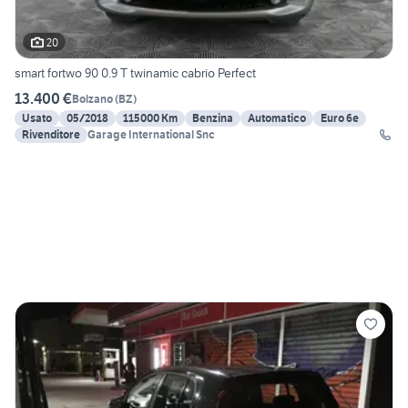
20
smart fortwo 90 0.9 T twinamic cabrio Perfect
13.400 €
Bolzano
(
BZ
)
Usato
05/2018
115000 Km
Benzina
Automatico
Euro 6e
Rivenditore
Garage International Snc