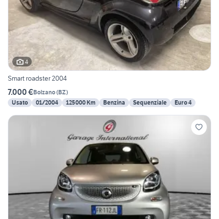
4
Smart roadster 2004
7.000 €
Bolzano
(
BZ
)
Usato
01/2004
125000 Km
Benzina
Sequenziale
Euro 4