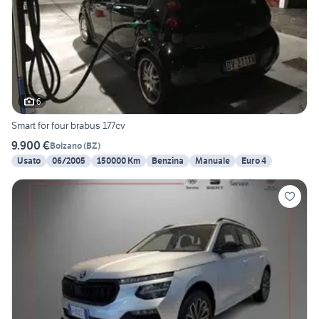
6
Smart for four brabus 177cv
9.900 €
Bolzano
(
BZ
)
Usato
06/2005
150000 Km
Benzina
Manuale
Euro 4