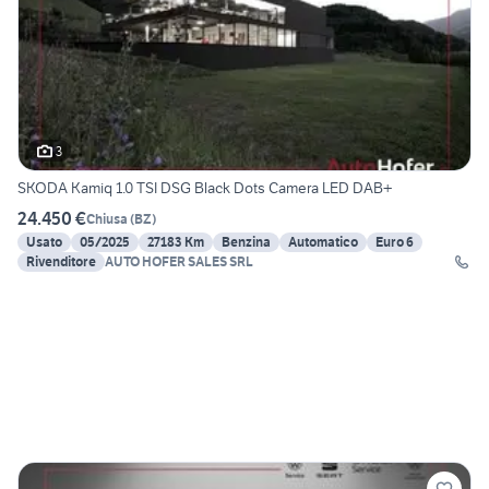
3
SKODA Kamiq 1.0 TSI DSG Black Dots Camera LED DAB+
24.450 €
Chiusa
(
BZ
)
Usato
05/2025
27183 Km
Benzina
Automatico
Euro 6
Rivenditore
AUTO HOFER SALES SRL