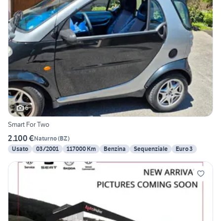
6
Smart For Two
2.100 €
Naturno
(
BZ
)
Usato
03/2001
117000 Km
Benzina
Sequenziale
Euro 3