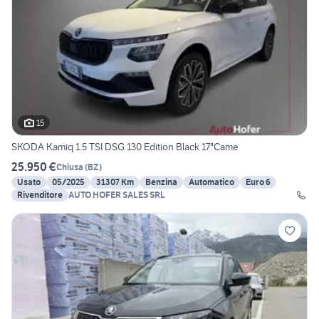
15
SKODA Kamiq 1.5 TSI DSG 130 Edition Black 17"Came
25.950 €
Chiusa
(
BZ
)
Usato
05/2025
31307 Km
Benzina
Automatico
Euro 6
Rivenditore
AUTO HOFER SALES SRL