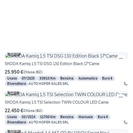
15
SKODA Kamiq 1.5 TSI DSG 130 Edition Black 17"Came
25.950 €
Chiusa
(
BZ
)
Usato
07/2025
30910 Km
Benzina
Automatico
Euro 6
Rivenditore
AUTO HOFER SALES SRL
3
SKODA Kamiq 1.5 TSI Selection TWIN COLOUR LED Came
22.450 €
Chiusa
(
BZ
)
Usato
03/2024
11700 Km
Benzina
Manuale
Euro 6
Rivenditore
AUTO HOFER SALES SRL
16