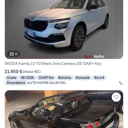
19
SKODA Kamiq 1.0 TSI Black Dots Camera LED DAB+ Key
21.950 €
Chiusa
(
BZ
)
Usato
05/2025
23407 Km
Benzina
Manuale
Euro 6
Rivenditore
AUTO HOFER SALES SRL