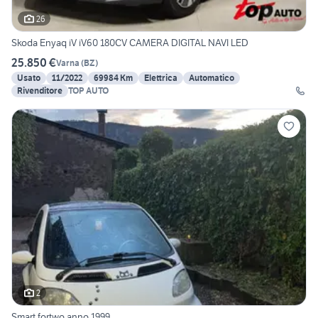
26
Skoda Enyaq iV iV60 180CV CAMERA DIGITAL NAVI LED
25.850 €
Varna
(
BZ
)
Usato
11/2022
69984 Km
Elettrica
Automatico
Rivenditore
TOP AUTO
2
Smart fortwo anno 1999