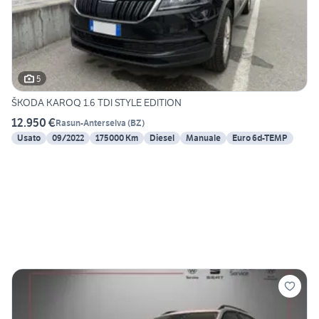
5
ŠKODA KAROQ 1.6 TDI STYLE EDITION
12.950 €
Rasun-Anterselva
(
BZ
)
Usato
09/2022
175000 Km
Diesel
Manuale
Euro 6d-TEMP