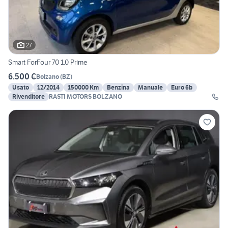
27
Smart ForFour 70 1.0 Prime
6.500 €
Bolzano
(
BZ
)
Usato
12/2014
150000 Km
Benzina
Manuale
Euro 6b
Rivenditore
RASTI MOTORS BOLZANO