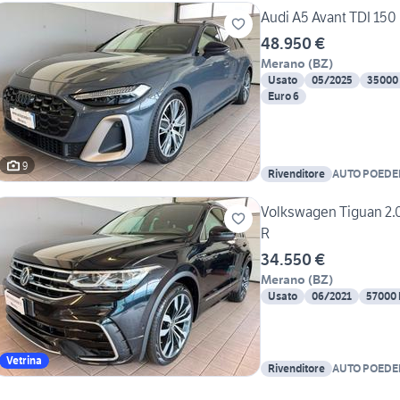
Audi A5 Avant TDI 150
48.950 €
Merano
(
BZ
)
Usato
05/2025
35000
Euro 6
9
Rivenditore
AUTO POEDE
GMBH/SRL
Volkswagen Tiguan 2
R
34.550 €
Merano
(
BZ
)
Usato
06/2021
57000
Vetrina
Rivenditore
AUTO POEDE
GMBH/SRL