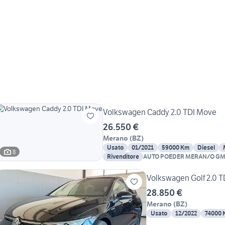
Volkswagen Caddy 2.0 TDI Move
26.550 €
Merano
(
BZ
)
Usato
01/2021
59000 Km
Diesel
8
Rivenditore
AUTO POEDER MERAN/O G
Volkswagen Golf 2.0 
28.850 €
Merano
(
BZ
)
Usato
12/2022
74000 