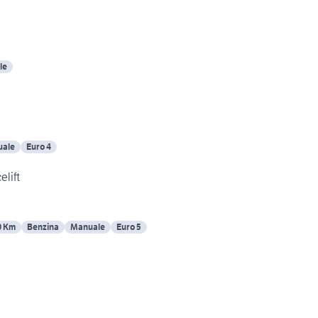
le
ale
Euro 4
elift
0 Km
Benzina
Manuale
Euro 5