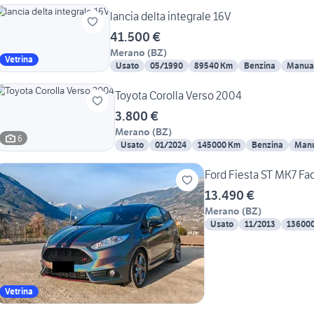
lancia delta integrale 16V
41.500 €
Merano
(
BZ
)
Vetrina
Usato
05/1990
89540 Km
Benzina
Manua
Toyota Corolla Verso 2004
3.800 €
Merano
(
BZ
)
6
Usato
01/2024
145000 Km
Benzina
Manu
Ford Fiesta ST MK7 Fac
13.490 €
Merano
(
BZ
)
Usato
11/2013
13600
Vetrina