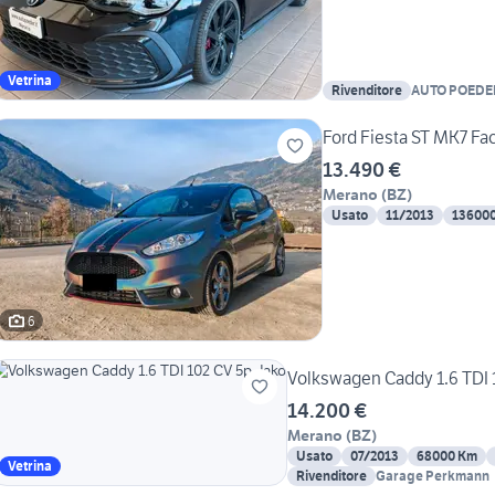
Vetrina
Rivenditore
AUTO POEDE
GMBH/SRL
Ford Fiesta ST MK7 Fac
13.490 €
Merano
(
BZ
)
Usato
11/2013
13600
6
Volkswagen Caddy 1.6 TDI 
14.200 €
Merano
(
BZ
)
Usato
07/2013
68000 Km
Vetrina
Rivenditore
Garage Perkmann