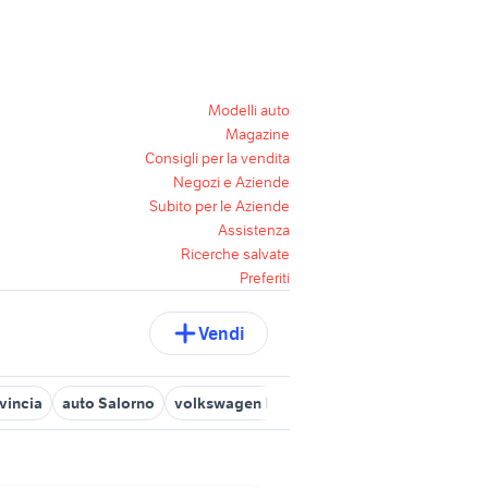
Modelli auto
Magazine
Consigli per la vendita
Negozi e Aziende
Subito per le Aziende
Assistenza
Ricerche salvate
Preferiti
Vendi
vincia
auto Salorno
volkswagen Bolzano
auto 2000 bolzano e