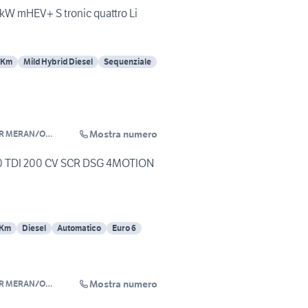
 kW mHEV+ S tronic quattro Li
 Km
Mild Hybrid Diesel
Sequenziale
Mostra numero
R MERAN/O
.0 TDI 200 CV SCR DSG 4MOTION
 Km
Diesel
Automatico
Euro 6
Mostra numero
R MERAN/O