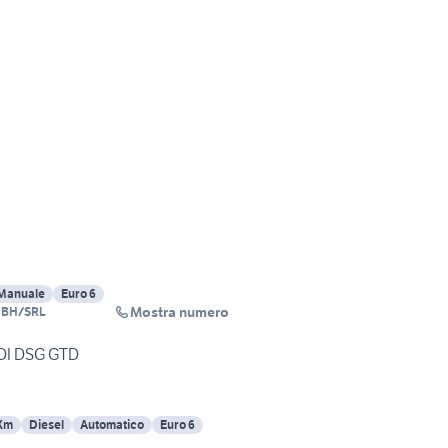
Manuale
Euro 6
Mostra numero
MBH/SRL
TDI DSG GTD
Km
Diesel
Automatico
Euro 6