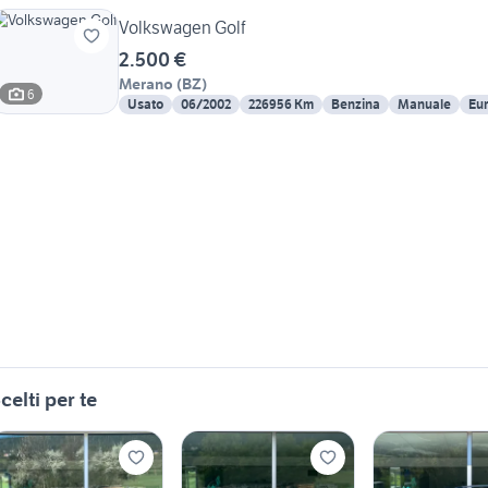
Volkswagen Golf
2.500 €
Merano
(
BZ
)
6
Usato
06/2002
226956 Km
Benzina
Manuale
Eur
celti per te