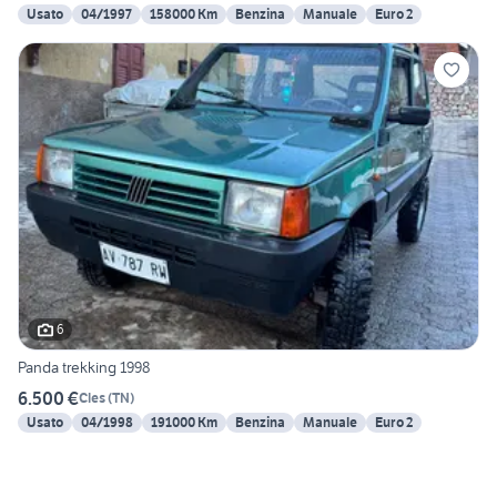
Usato
04/1997
158000 Km
Benzina
Manuale
Euro 2
6
Panda trekking 1998
6.500 €
Cles
(
TN
)
Usato
04/1998
191000 Km
Benzina
Manuale
Euro 2