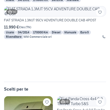
24
FIAT STRADA 1.3MJT 95CV ADVENTURE DOUBLE CAB 4POST
11.990 €
Cles
(
TN
)
Usato
04/2014
170000 Km
Diesel
Manuale
Euro 5
Rivenditore
WM Commerciale srl
Scelti per te
15