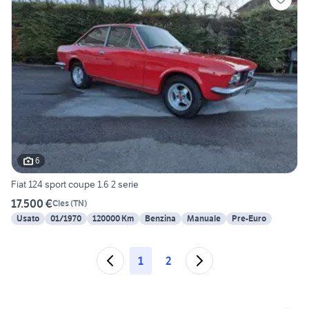
6
Fiat 124 sport coupe 1.6 2 serie
17.500 €
Cles
(
TN
)
Usato
01/1970
120000 Km
Benzina
Manuale
Pre-Euro
1
2