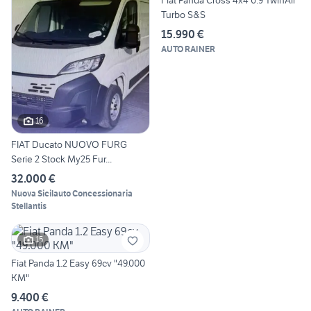
Fiat Panda Cross 4x4 0.9 TwinAir
Turbo S&S
15.990 €
AUTO RAINER
16
FIAT Ducato NUOVO FURG
Serie 2 Stock My25 Fur...
32.000 €
Nuova Sicilauto Concessionaria
Stellantis
15
Fiat Panda 1.2 Easy 69cv "49.000
KM"
9.400 €