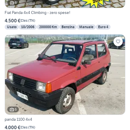
6
Fiat Panda 4x4 Climbing - zero spese!
4.500 €
Cles
(
TN
)
Usato
10/2006
200000 Km
Benzina
Manuale
Euro 4
6
panda 1100 4x4
4.000 €
Cles
(
TN
)