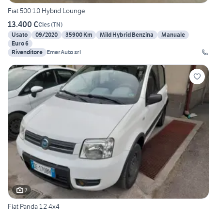
Fiat 500 1.0 Hybrid Lounge
13.400 €
Cles
(
TN
)
Usato
09/2020
35900 Km
Mild Hybrid Benzina
Manuale
Euro 6
Rivenditore
EmerAuto srl
7
Fiat Panda 1.2 4x4