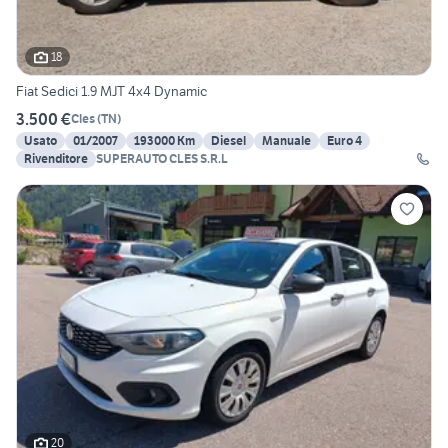
18
Fiat Sedici 1.9 MJT 4x4 Dynamic
3.500 €
Cles
(
TN
)
Usato
01/2007
193000 Km
Diesel
Manuale
Euro 4
Rivenditore
SUPERAUTO CLES S.R.L
20