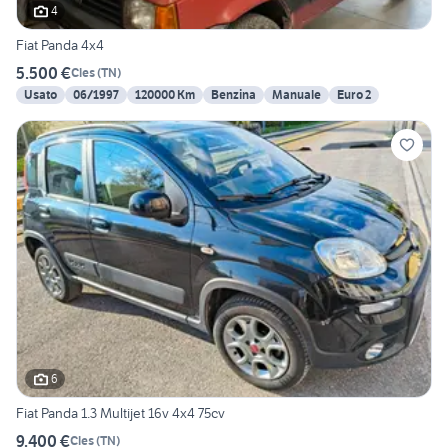
4
Fiat Panda 4x4
5.500 €
Cles
(
TN
)
Usato
06/1997
120000 Km
Benzina
Manuale
Euro 2
6
Fiat Panda 1.3 Multijet 16v 4x4 75cv
9.400 €
Cles
(
TN
)