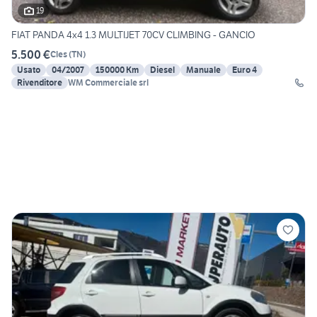
19
FIAT PANDA 4x4 1.3 MULTIJET 70CV CLIMBING - GANCIO
5.500 €
Cles
(
TN
)
Usato
04/2007
150000 Km
Diesel
Manuale
Euro 4
Rivenditore
WM Commerciale srl