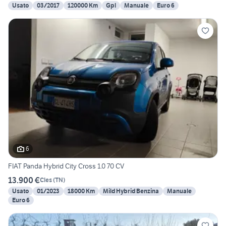
Usato
03/2017
120000 Km
Gpl
Manuale
Euro 6
6
FIAT Panda Hybrid City Cross 1.0 70 CV
13.900 €
Cles
(
TN
)
Usato
01/2023
18000 Km
Mild Hybrid Benzina
Manuale
Euro 6