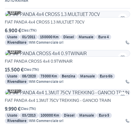
AUTO RAINER
17
FIAT PANDA 4x4 CROSS 1.3 MULTIJET 70CV
6.900 €
Cles
(
TN
)
Usato
01/2011
150000 Km
Diesel
Manuale
Euro 4
Rivenditore
WM Commerciale srl
12
FIAT PANDA CROSS 4x4 0.9TWINAIR
15.500 €
Cles
(
TN
)
Usato
08/2020
73000 Km
Benzina
Manuale
Euro 6b
Rivenditore
WM Commerciale srl
12
FIAT PANDA 4x4 1.3MJT 75CV TREKKING - GANCIO TRAIN
9.990 €
Cles
(
TN
)
Usato
03/2013
100000 Km
Diesel
Manuale
Euro 5
Rivenditore
WM Commerciale srl