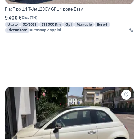
Fiat Tipo 1.4 T-Jet 120CV GPL 4 porte Easy
9.400 €
Cles
(
TN
)
Usato
02/2018
133000 Km
Gpl
Manuale
Euro 6
Rivenditore
Autoshop Zappini