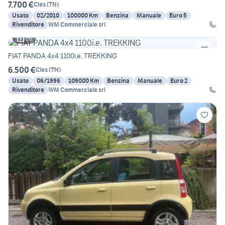
7.700 €
Cles
(
TN
)
Usato
02/2010
100000 Km
Benzina
Manuale
Euro 5
Rivenditore
WM Commerciale srl
26
FIAT PANDA 4x4 1100i.e. TREKKING
6.500 €
Cles
(
TN
)
Usato
06/1996
109000 Km
Benzina
Manuale
Euro 2
Rivenditore
WM Commerciale srl