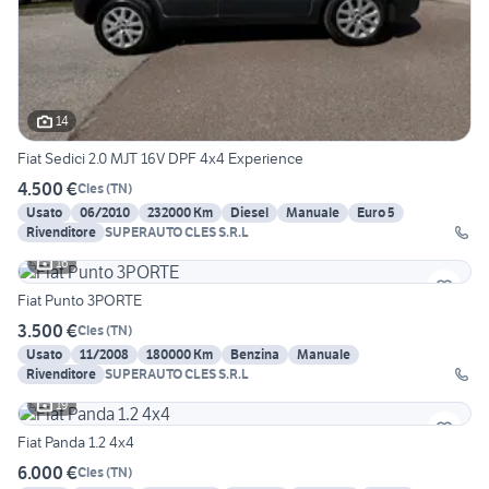
14
Fiat Sedici 2.0 MJT 16V DPF 4x4 Experience
4.500 €
Cles
(
TN
)
Usato
06/2010
232000 Km
Diesel
Manuale
Euro 5
Rivenditore
SUPERAUTO CLES S.R.L
16
Fiat Punto 3PORTE
3.500 €
Cles
(
TN
)
Usato
11/2008
180000 Km
Benzina
Manuale
Rivenditore
SUPERAUTO CLES S.R.L
19
Fiat Panda 1.2 4x4
6.000 €
Cles
(
TN
)