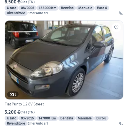
6.500 €
Cles
(
TN
)
Usato
08/2006
158000 Km
Benzina
Manuale
Euro 4
Rivenditore
EmerAuto srl
9
Fiat Punto 1.2 8V Street
5.200 €
Cles
(
TN
)
Usato
03/2015
147000 Km
Benzina
Manuale
Euro 6
Rivenditore
EmerAuto srl