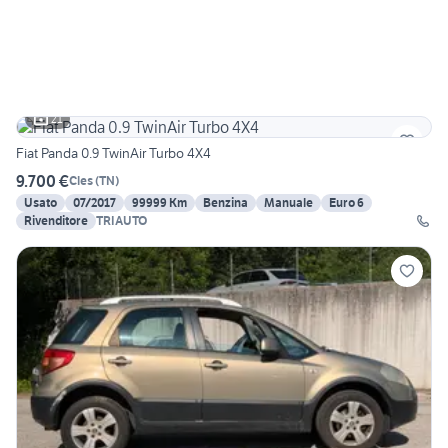
21
Fiat Panda 0.9 TwinAir Turbo 4X4
9.700 €
Cles
(
TN
)
Usato
07/2017
99999 Km
Benzina
Manuale
Euro 6
Rivenditore
TRIAUTO