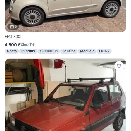
6
FIAT 500
4.500 €
Cles
(
TN
)
Usato
09/2009
160000 Km
Benzina
Manuale
Euro 5