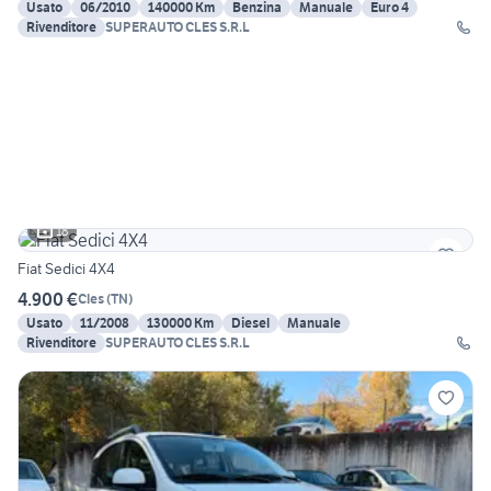
Usato
06/2010
140000 Km
Benzina
Manuale
Euro 4
Rivenditore
SUPERAUTO CLES S.R.L
18
Fiat Sedici 4X4
4.900 €
Cles
(
TN
)
Usato
11/2008
130000 Km
Diesel
Manuale
Rivenditore
SUPERAUTO CLES S.R.L