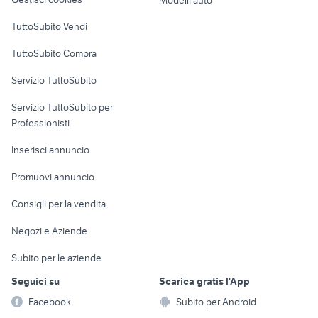
Case vacanza
TuttoSubito Vendi
Uffici e Locali
TuttoSubito Compra
commerciali
Servizio TuttoSubito
elettronica
per la casa e la
sports e hobby
Servizio TuttoSubito per
persona
Informatica
Animali
Professionisti
Arredamento e
Console e
Accessori per
Casalinghi
Inserisci annuncio
Videogiochi
animali
Elettrodomestici
Promuovi annuncio
Audio/Video
Musica e Film
Giardino e Fai da te
Consigli per la vendita
Fotografia
Libri e Riviste
Abbigliamento e
Negozi e Aziende
Telefonia
Strumenti Musicali
Accessori
Subito per le aziende
Sports
Tutto per i bambini
Seguici su
Scarica gratis l'App
Biciclette
Facebook
Subito per Android
Collezionismo