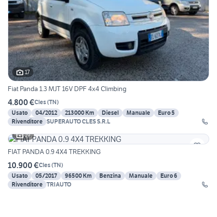
17
Fiat Panda 1.3 MJT 16V DPF 4x4 Climbing
4.800 €
Cles
(
TN
)
Usato
04/2012
213000 Km
Diesel
Manuale
Euro 5
Rivenditore
SUPERAUTO CLES S.R.L
19
FIAT PANDA 0.9 4X4 TREKKING
10.900 €
Cles
(
TN
)
Usato
05/2017
96500 Km
Benzina
Manuale
Euro 6
Rivenditore
TRIAUTO