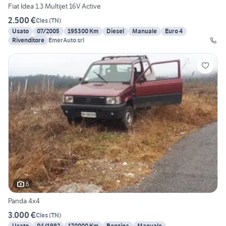
Fiat Idea 1.3 Multijet 16V Active
2.500 €
Cles
(
TN
)
Usato
07/2005
195300 Km
Diesel
Manuale
Euro 4
Rivenditore
EmerAuto srl
6
Panda 4x4
3.000 €
Cles
(
TN
)
Usato
04/1992
170000 Km
Benzina
Manuale