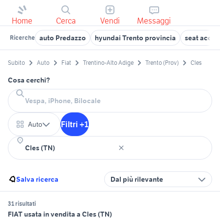
Home
Cerca
Vendi
Messaggi
auto Predazzo
hyundai Trento provincia
seat acces
Ricerche
Subito
Auto
Fiat
Trentino-Alto Adige
Trento (Prov)
Cles
Cosa cerchi?
Filtri +1
Auto
Salva ricerca
Dal più rilevante
31 risultati
FIAT usata in vendita a Cles (TN)