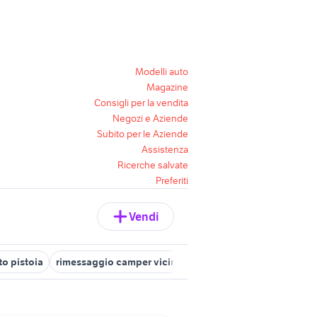
Modelli auto
Magazine
Consigli per la vendita
Negozi e Aziende
Subito per le Aziende
Assistenza
Ricerche salvate
Preferiti
Vendi
to pistoia
rimessaggio camper vicino a me
garage in vendita em