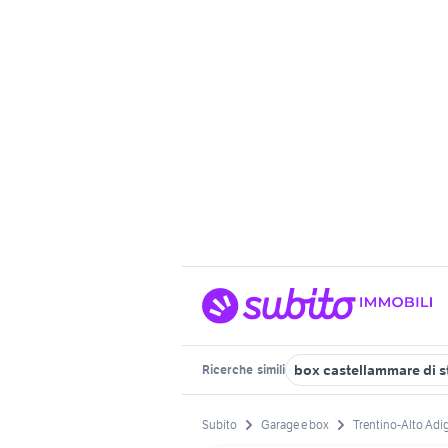
box castellammare di s
Ricerche
simili
Subito
Garage e box
Trentino-Alto Adi