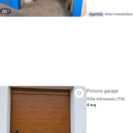
7
Agenzia
Miori Immobiliar
Portone garage
Ville d'Anaunia
(
TN
)
4 mq