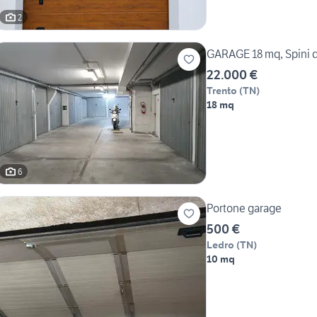
2
GARAGE 18 mq, Spini d
22.000 €
Trento
(
TN
)
18 mq
6
Portone garage
500 €
Ledro
(
TN
)
10 mq