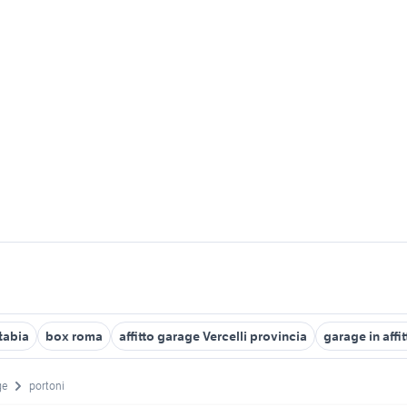
tabia
box roma
affitto garage Vercelli provincia
garage in affit
ge
portoni