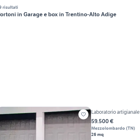
9 risultati
ortoni in Garage e box in Trentino-Alto Adige
Laboratorio artigianale
59.500 €
Mezzolombardo
(
TN
)
26 mq