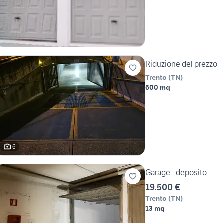
Riduzione del prezzo
Trento
(
TN
)
600 mq
6
Garage - deposito
19.500 €
Trento
(
TN
)
13 mq