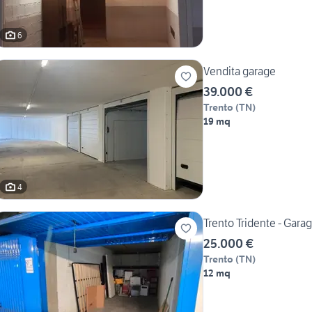
6
Vendita garage
39.000 €
Trento
(
TN
)
19 mq
4
Trento Tridente - Gara
25.000 €
Trento
(
TN
)
12 mq