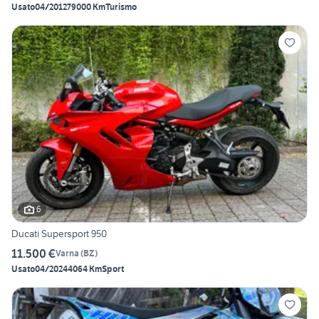
Usato
04/2012
79000 Km
Turismo
6
Ducati Supersport 950
11.500 €
Varna
(
BZ
)
Usato
04/2024
4064 Km
Sport