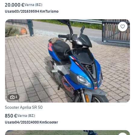
20.000 €
Varna
(
BZ
)
Usato
03/2016
39594 Km
Turismo
4
Scooter Aprilia SR 50
850 €
Varna
(
BZ
)
Usato
04/2010
24000 Km
Scooter