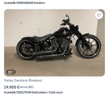
Usato
08/2009
109000 Km
Altro
5
Harley Davidson Breakout
24.900 €
Varna
(
BZ
)
Usato
06/2015
27500 Km
Custom / Café racer