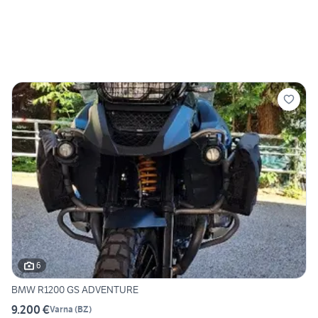
6
BMW R1200 GS ADVENTURE
9.200 €
Varna
(
BZ
)