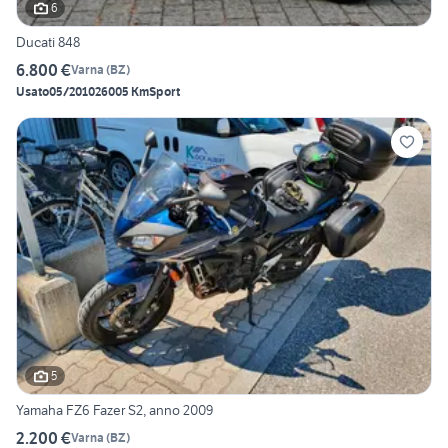
6
Ducati 848
6.800 €
Varna
(
BZ
)
Usato
05/2010
26005 Km
Sport
5
Yamaha FZ6 Fazer S2, anno 2009
2.200 €
Varna
(
BZ
)