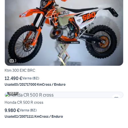
3
Ktm 300 EXC BRC
12.490 €
Varna
(
BZ
)
Usato
03/2017
17000 Km
Cross / Enduro
3
Honda CR 500 R cross
9.980 €
Varna
(
BZ
)
Usato
02/2007
1111 Km
Cross / Enduro