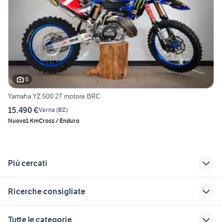
6
Yamaha YZ 500 2T motore BRC
15.490 €
Varna
(
BZ
)
Nuovo
1 Km
Cross / Enduro
Più cercati
Correlati
Richerche simili
Suggerimenti
Ricerche consigliate
stark varg usata
moto usate
125 honda
spormaggiore
piaggio ape 50
cafe racer usate
accessori moto
moto usate avio
Tutte le categorie