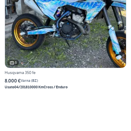
6
Husqvarna 350 fe
8.000 €
Varna
(
BZ
)
Usato
04/2018
10000 Km
Cross / Enduro