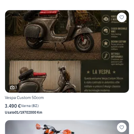
3
Vespa Custom 50ccm
3.490 €
Varna
(
BZ
)
Usato
01/1970
2000 Km