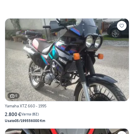
6
Yamaha XTZ 660 - 1995
2.800 €
Varna
(
BZ
)
Usato
05/1995
56000 Km