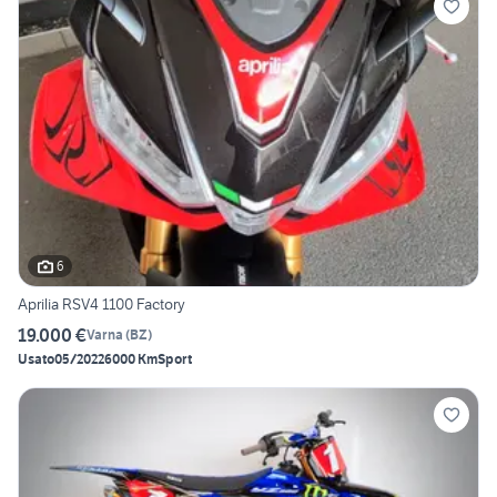
6
Aprilia RSV4 1100 Factory
19.000 €
Varna
(
BZ
)
Usato
05/2022
6000 Km
Sport