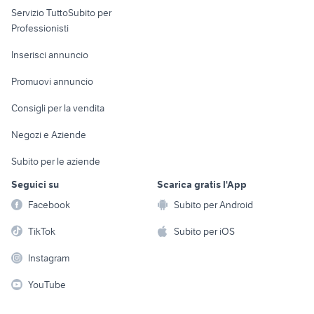
Servizio TuttoSubito per
persona
Informatica
Animali
Professionisti
Arredamento e
Console e
Accessori per
Casalinghi
Inserisci annuncio
Videogiochi
animali
Elettrodomestici
Promuovi annuncio
Audio/Video
Musica e Film
Giardino e Fai da te
Consigli per la vendita
Fotografia
Libri e Riviste
Abbigliamento e
Negozi e Aziende
Telefonia
Strumenti Musicali
Accessori
Subito per le aziende
Sports
Tutto per i bambini
Seguici su
Scarica gratis l'App
Biciclette
Facebook
Subito per Android
Collezionismo
TikTok
Subito per iOS
Instagram
YouTube