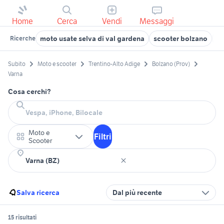
Home
Cerca
Vendi
Messaggi
moto usate selva di val gardena
scooter bolzano
mo
Ricerche
Subito
Moto e scooter
Trentino-Alto Adige
Bolzano (Prov)
Varna
Cosa cerchi?
Moto e
Filtri
Scooter
Salva ricerca
Dal più recente
15 risultati