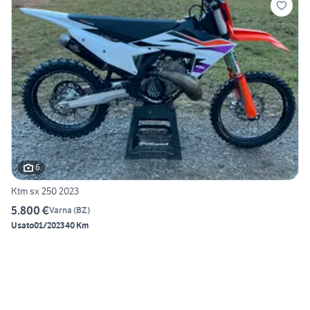
6
Ktm sx 250 2023
5.800 €
Varna
(
BZ
)
Usato
01/2023
40 Km