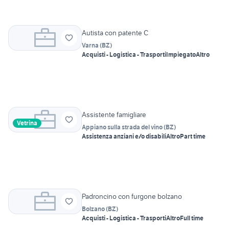
Autista con patente C
Varna
(
BZ
)
Acquisti - Logistica - Trasporti
Impiegato
Altro
Assistente famigliare
Vetrina
Appiano sulla strada del vino
(
BZ
)
Assistenza anziani e/o disabili
Altro
Part time
Padroncino con furgone bolzano
Bolzano
(
BZ
)
Acquisti - Logistica - Trasporti
Altro
Full time