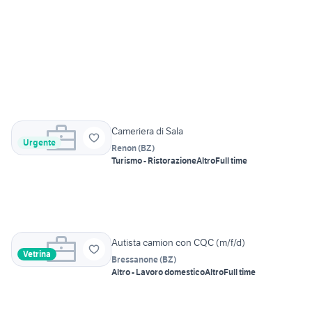
Cameriera di Sala
Urgente
Renon
(
BZ
)
Turismo - Ristorazione
Altro
Full time
Autista camion con CQC (m/f/d)
Vetrina
Bressanone
(
BZ
)
Altro - Lavoro domestico
Altro
Full time