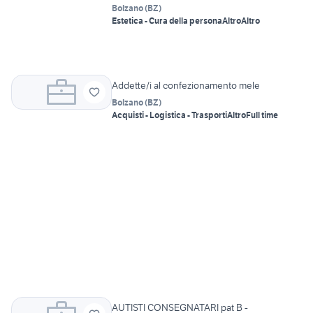
Bolzano
(
BZ
)
Estetica - Cura della persona
Altro
Altro
Addette/i al confezionamento mele
Bolzano
(
BZ
)
Acquisti - Logistica - Trasporti
Altro
Full time
AUTISTI CONSEGNATARI pat B -