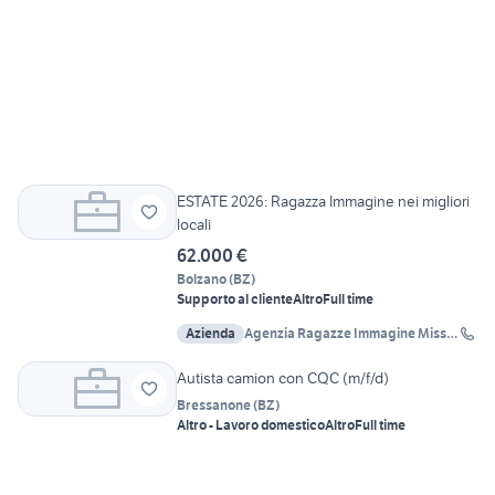
ESTATE 2026: Ragazza Immagine nei migliori
locali
62.000 €
Bolzano
(
BZ
)
Supporto al cliente
Altro
Full time
Azienda
Agenzia Ragazze Immagine Miss
Agency
Autista camion con CQC (m/f/d)
Bressanone
(
BZ
)
Altro - Lavoro domestico
Altro
Full time