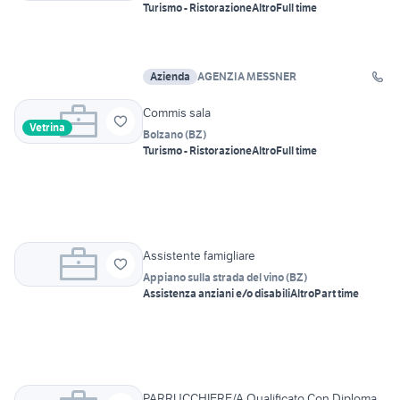
Turismo - Ristorazione
Altro
Full time
Azienda
AGENZIA MESSNER
Commis sala
Vetrina
Bolzano
(
BZ
)
Turismo - Ristorazione
Altro
Full time
Assistente famigliare
Appiano sulla strada del vino
(
BZ
)
Assistenza anziani e/o disabili
Altro
Part time
PARRUCCHIERE/A Qualificato Con Diploma