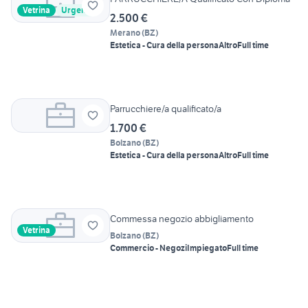
Vetrina
Urgente
2.500 €
Merano
(
BZ
)
Estetica - Cura della persona
Altro
Full time
Parrucchiere/a qualificato/a
1.700 €
Bolzano
(
BZ
)
Estetica - Cura della persona
Altro
Full time
Commessa negozio abbigliamento
Vetrina
Bolzano
(
BZ
)
Commercio - Negozi
Impiegato
Full time