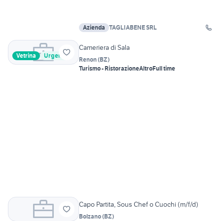
Azienda
TAGLIABENE SRL
Cameriera di Sala
Vetrina
Urgente
Renon
(
BZ
)
Turismo - Ristorazione
Altro
Full time
Capo Partita, Sous Chef o Cuochi (m/f/d)
Bolzano
(
BZ
)