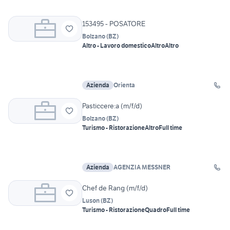
153495 - POSATORE
Bolzano
(
BZ
)
Altro - Lavoro domestico
Altro
Altro
Azienda
Orienta
Pasticcere:a (m/f/d)
Bolzano
(
BZ
)
Turismo - Ristorazione
Altro
Full time
Azienda
AGENZIA MESSNER
Chef de Rang (m/f/d)
Luson
(
BZ
)
Turismo - Ristorazione
Quadro
Full time