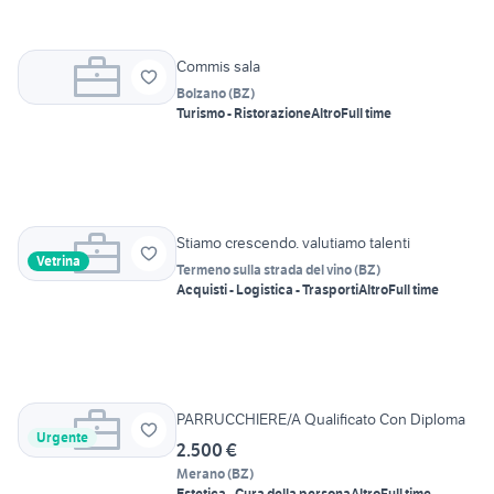
Commis sala
Bolzano
(
BZ
)
Turismo - Ristorazione
Altro
Full time
Stiamo crescendo. valutiamo talenti
Vetrina
Termeno sulla strada del vino
(
BZ
)
Acquisti - Logistica - Trasporti
Altro
Full time
PARRUCCHIERE/A Qualificato Con Diploma
Urgente
2.500 €
Merano
(
BZ
)
Estetica - Cura della persona
Altro
Full time