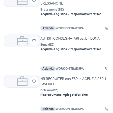
BRESSANONE
Bressanone
(
BZ
)
Acquisti - Logistica - Trasporti
Altro
Part time
Azienda
WORK ON TIME SPA
AUTISTI CONSEGNATARI pat B - EGNA
Egna
(
BZ
)
Acquisti - Logistica - Trasporti
Altro
Part time
Azienda
WORK ON TIME SPA
HR RECRUITER con ESP. in AGENZIA PER IL
LAVORO
Bolzano
(
BZ
)
Risorse Umane
Impiegato
Full time
Azienda
WORK ON TIME SPA