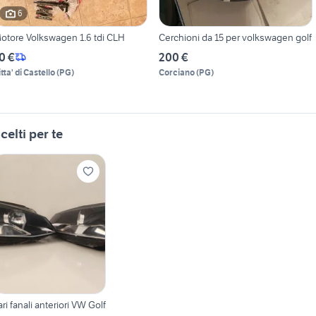
6
otore Volkswagen 1.6 tdi CLH
Cerchioni da 15 per volkswagen golf
0 €
200 €
tta' di Castello
(
PG
)
Corciano
(
PG
)
celti per te
ari fanali anteriori VW Golf