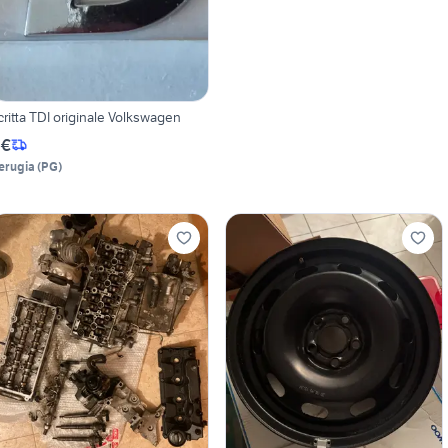
critta TDI originale Volkswagen
 €
erugia
(
PG
)