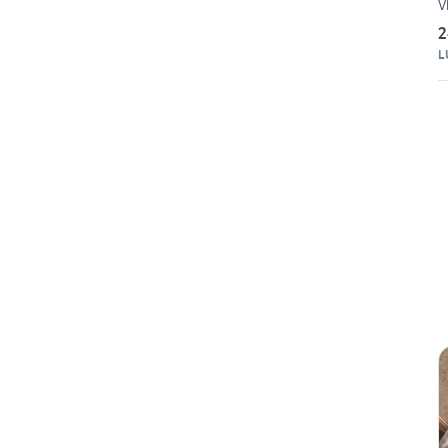
V
2
L