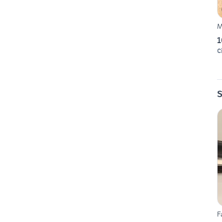
M
1
Ci
S
F