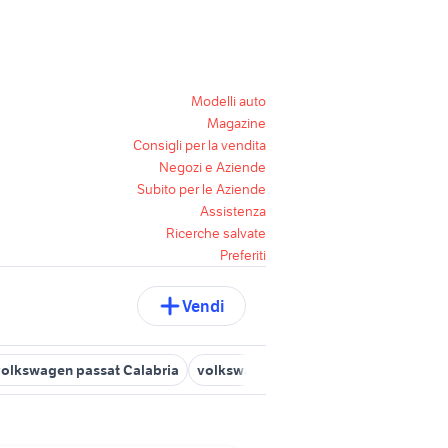
Modelli auto
Magazine
Consigli per la vendita
Negozi e Aziende
Subito per le Aziende
Assistenza
Ricerche salvate
Preferiti
Vendi
volkswagen passat Calabria
volkswagen touran km 0
volkswage