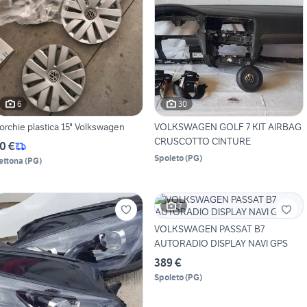
6
30
Borchie plastica 15" Volkswagen
VOLKSWAGEN GOLF 7 KIT AIRBAG
CRUSCOTTO CINTURE
0 €
Spoleto
(
PG
)
ettona
(
PG
)
7
VOLKSWAGEN PASSAT B7
AUTORADIO DISPLAY NAVI GPS
389 €
Spoleto
(
PG
)