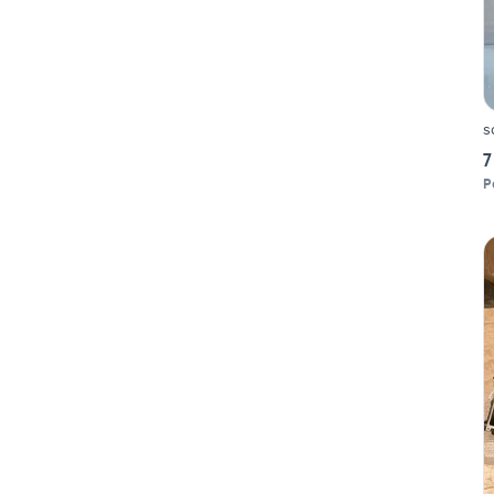
s
7
P