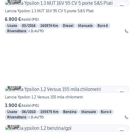
25
Lancia Ypsilon 1.3 MJT 16V 95 CV 5 porte S&S Plati
6.900 €
Assisi
(
PG
)
Usato
03/2016
160574 Km
Diesel
Manuale
Euro 6
Rivenditore
I.D.AUTO
25
Lancia Ypsilon 1.2 Versus 155 mila chilometri
3.900 €
Assisi
(
PG
)
Usato
06/2010
155575 Km
Benzina
Manuale
Euro 4
Rivenditore
I.D.AUTO
6