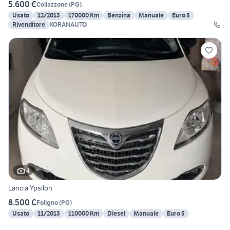
5.600 €
Collazzone
(
PG
)
Usato
12/2013
170000 Km
Benzina
Manuale
Euro 5
Rivenditore
KORANAUTO
4
Lancia Ypsilon
8.500 €
Foligno
(
PG
)
Usato
11/2013
110000 Km
Diesel
Manuale
Euro 5