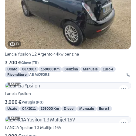
13
Lancia Ypsilon 1.2 Argento 44kw benzina
3.700 €
Giove
(
TR
)
Usato
08/2007
159000 Km
Benzina
Manuale
Euro 4
Rivenditore
AB MOTORS
6
Lancia Ypsilon
3.000 €
Perugia
(
PG
)
Usato
04/2011
129000 Km
Diesel
Manuale
Euro 5
5
LANCIA Ypsilon 1.3 Multijet 16V