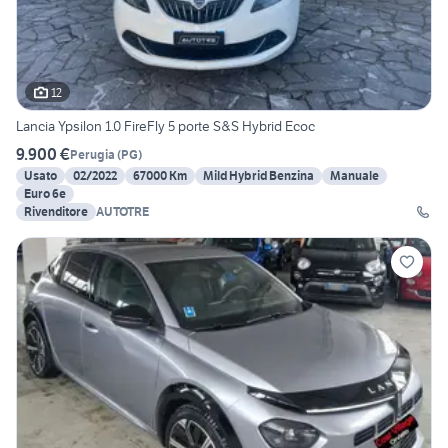
12
Lancia Ypsilon 1.0 FireFly 5 porte S&S Hybrid Ecoc
9.900 €
Perugia
(
PG
)
Usato
02/2022
67000 Km
Mild Hybrid Benzina
Manuale
Euro 6e
Rivenditore
AUTOTRE