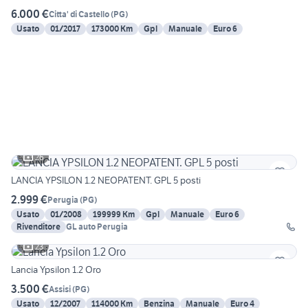
6.000 €
Citta' di Castello
(
PG
)
Usato
01/2017
173000 Km
Gpl
Manuale
Euro 6
26
LANCIA YPSILON 1.2 NEOPATENT. GPL 5 posti
2.999 €
Perugia
(
PG
)
Usato
01/2008
199999 Km
Gpl
Manuale
Euro 6
Rivenditore
GL auto Perugia
23
Lancia Ypsilon 1.2 Oro
3.500 €
Assisi
(
PG
)
Usato
12/2007
114000 Km
Benzina
Manuale
Euro 4