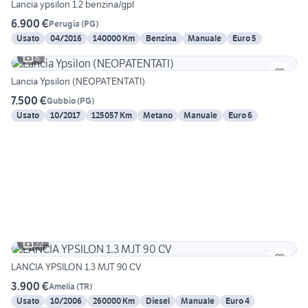
Lancia ypsilon 1.2 benzina/gpl
6.900 €
Perugia
(
PG
)
Usato
04/2016
140000 Km
Benzina
Manuale
Euro 5
6
Lancia Ypsilon (NEOPATENTATI)
7.500 €
Gubbio
(
PG
)
Usato
10/2017
125057 Km
Metano
Manuale
Euro 6
22
LANCIA YPSILON 1.3 MJT 90 CV
3.900 €
Amelia
(
TR
)
Usato
10/2006
260000 Km
Diesel
Manuale
Euro 4