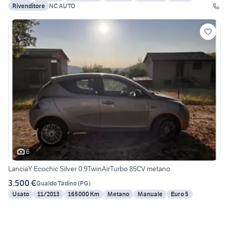
Rivenditore
NC AUTO
6
LanciaY Ecochic Silver 0.9TwinAirTurbo 85CV metano
3.500 €
Gualdo Tadino
(
PG
)
Usato
11/2013
165000 Km
Metano
Manuale
Euro 5