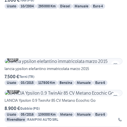
1.000 €
Todi
(
PG
)
Usato
10/2004
295000 Km
Diesel
Manuale
Euro 4
6
lancia ypsilon elefantino immatricolata marzo 2015
7.500 €
Terni
(
TR
)
Usato
03/2015
117800 Km
Benzina
Manuale
Euro 6
17
LANCIA Ypsilon 0.9 TwinAir 85 CV Metano Ecochic Go
8.900 €
Gubbio
(
PG
)
Usato
05/2016
139000 Km
Metano
Manuale
Euro 6
Rivenditore
RAMPINI AUTO SRL