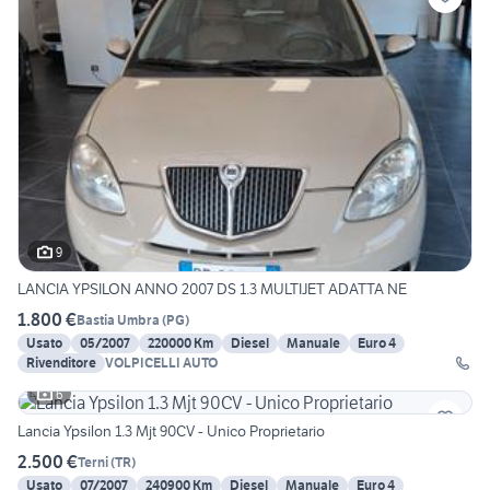
9
LANCIA YPSILON ANNO 2007 DS 1.3 MULTIJET ADATTA NE
1.800 €
Bastia Umbra
(
PG
)
Usato
05/2007
220000 Km
Diesel
Manuale
Euro 4
Rivenditore
VOLPICELLI AUTO
6
Lancia Ypsilon 1.3 Mjt 90CV - Unico Proprietario
2.500 €
Terni
(
TR
)
Usato
07/2007
240900 Km
Diesel
Manuale
Euro 4