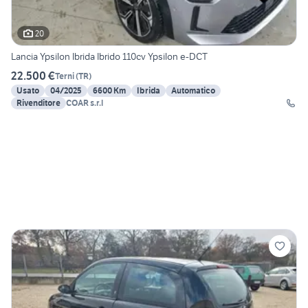
20
Lancia Ypsilon Ibrida Ibrido 110cv Ypsilon e-DCT
22.500 €
Terni
(
TR
)
Usato
04/2025
6600 Km
Ibrida
Automatico
Rivenditore
COAR s.r.l