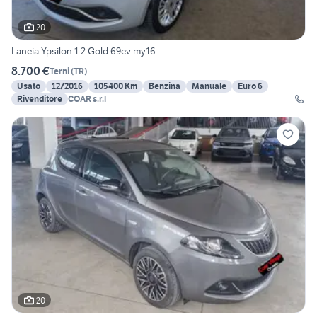
20
Lancia Ypsilon 1.2 Gold 69cv my16
8.700 €
Terni
(
TR
)
Usato
12/2016
105400 Km
Benzina
Manuale
Euro 6
Rivenditore
COAR s.r.l
20