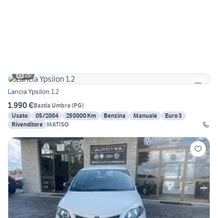
25
Lancia Ypsilon 1.2
1.990 €
Bastia Umbra
(
PG
)
Usato
05/2004
250000 Km
Benzina
Manuale
Euro 3
Rivenditore
MATISO