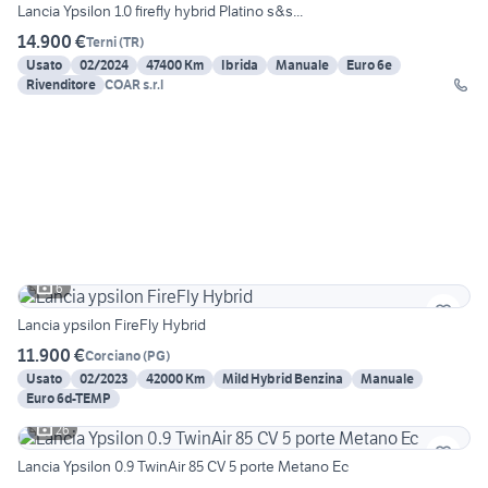
Lancia Ypsilon 1.0 firefly hybrid Platino s&s...
14.900 €
Terni
(
TR
)
Usato
02/2024
47400 Km
Ibrida
Manuale
Euro 6e
Rivenditore
COAR s.r.l
6
Lancia ypsilon FireFly Hybrid
11.900 €
Corciano
(
PG
)
Usato
02/2023
42000 Km
Mild Hybrid Benzina
Manuale
Euro 6d-TEMP
26
Lancia Ypsilon 0.9 TwinAir 85 CV 5 porte Metano Ec