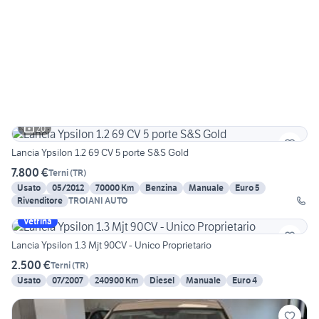
20
Lancia Ypsilon 1.2 69 CV 5 porte S&S Gold
7.800 €
Terni
(
TR
)
Usato
05/2012
70000 Km
Benzina
Manuale
Euro 5
Rivenditore
TROIANI AUTO
Vetrina
Lancia Ypsilon 1.3 Mjt 90CV - Unico Proprietario
2.500 €
Terni
(
TR
)
Usato
07/2007
240900 Km
Diesel
Manuale
Euro 4