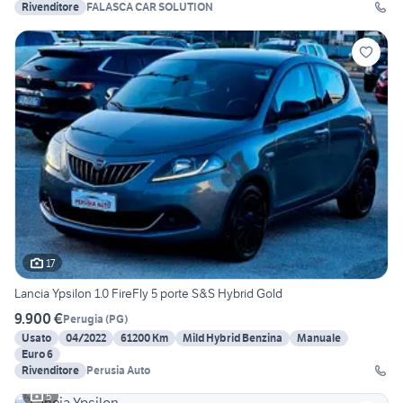
Rivenditore
FALASCA CAR SOLUTION
17
Lancia Ypsilon 1.0 FireFly 5 porte S&S Hybrid Gold
9.900 €
Perugia
(
PG
)
Usato
04/2022
61200 Km
Mild Hybrid Benzina
Manuale
Euro 6
Rivenditore
Perusia Auto
5