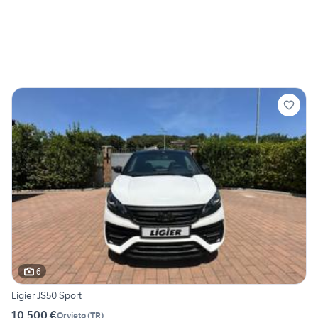
6
Ligier JS50 Sport
10.500 €
Orvieto
(
TR
)