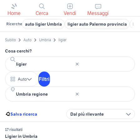
Home
Cerca
Vendi
Messaggi
auto ligier Umbria
ligier auto Palermo provincia
lig
Ricerche
Subito
Auto
Umbria
ligier
Cosa cerchi?
Filtri
Auto
Salva ricerca
Dal più rilevante
17 risultati
Ligier in Umbria