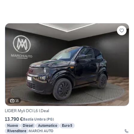
16
LIGIER Myli DCI L6 I.Deal
13.790 €
Bastia Umbra
(
PG
)
Nuovo
Diesel
Automatico
Euro 5
Rivenditore
MARCHI AUTO