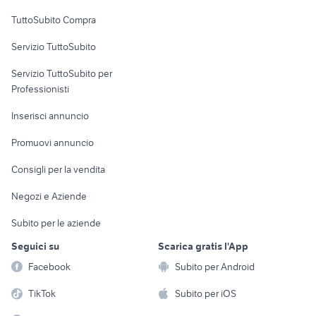
Uffici e Locali
TuttoSubito Compra
commerciali
Servizio TuttoSubito
elettronica
per la casa e la
sports e hobby
Servizio TuttoSubito per
persona
Informatica
Animali
Professionisti
Arredamento e
Console e
Accessori per
Casalinghi
Inserisci annuncio
Videogiochi
animali
Elettrodomestici
Promuovi annuncio
Audio/Video
Musica e Film
Giardino e Fai da te
Consigli per la vendita
Fotografia
Libri e Riviste
Abbigliamento e
Negozi e Aziende
Telefonia
Strumenti Musicali
Accessori
Subito per le aziende
Sports
Tutto per i bambini
Seguici su
Scarica gratis l'App
Biciclette
Facebook
Subito per Android
Collezionismo
TikTok
Subito per iOS