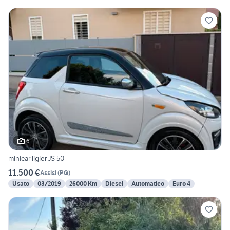
6
minicar ligier JS 50
11.500 €
Assisi
(
PG
)
Usato
03/2019
26000 Km
Diesel
Automatico
Euro 4