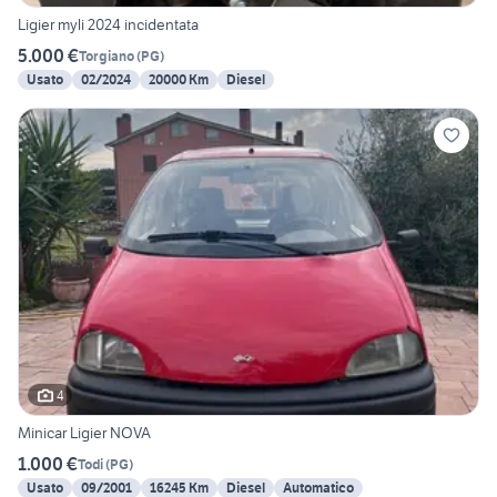
Ligier myli 2024 incidentata
5.000 €
Torgiano
(
PG
)
Usato
02/2024
20000 Km
Diesel
4
Minicar Ligier NOVA
1.000 €
Todi
(
PG
)
Usato
09/2001
16245 Km
Diesel
Automatico