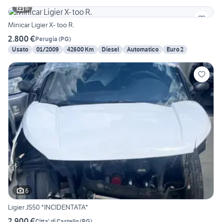
6
Minicar Ligier X- too R.
2.800 €
Perugia
(
PG
)
Usato
01/2009
42600 Km
Diesel
Automatico
Euro 2
6
Ligier JS50 *INCIDENTATA*
2.900 €
Citta' di Castello
(
PG
)