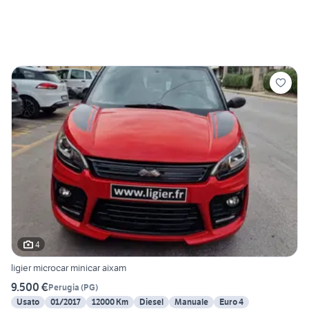
4
ligier microcar minicar aixam
9.500 €
Perugia
(
PG
)
Usato
01/2017
12000 Km
Diesel
Manuale
Euro 4