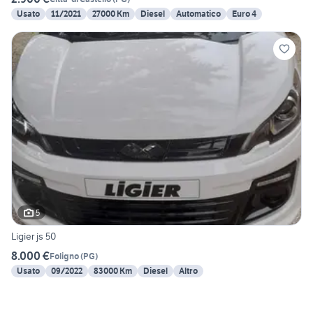
Usato
11/2021
27000 Km
Diesel
Automatico
Euro 4
5
Ligier js 50
8.000 €
Foligno
(
PG
)
Usato
09/2022
83000 Km
Diesel
Altro