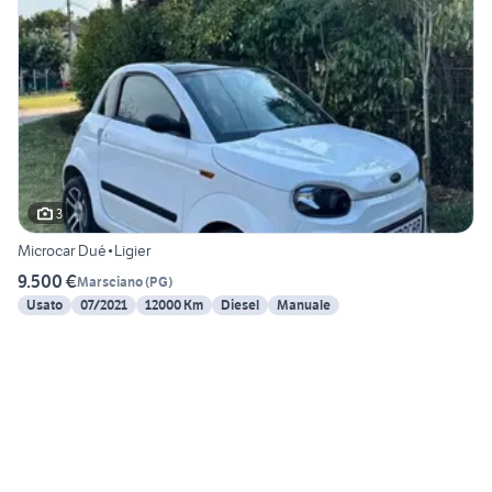
3
Microcar Dué•Ligier
9.500 €
Marsciano
(
PG
)
Usato
07/2021
12000 Km
Diesel
Manuale