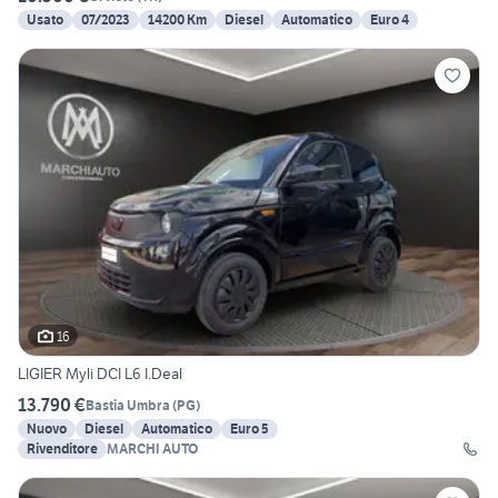
Usato
07/2023
14200 Km
Diesel
Automatico
Euro 4
16
LIGIER Myli DCI L6 I.Deal
13.790 €
Bastia Umbra
(
PG
)
Nuovo
Diesel
Automatico
Euro 5
Rivenditore
MARCHI AUTO