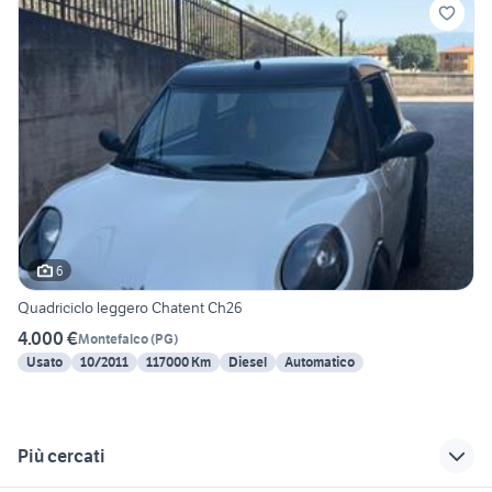
6
Quadriciclo leggero Chatent Ch26
4.000 €
Montefalco
(
PG
)
Usato
10/2011
117000 Km
Diesel
Automatico
Più cercati