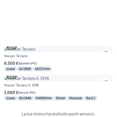
4
Nissan Terrano
6.500 €
Spoleto
(
PG
)
Usato
11/2000
162271 Km
3
Nissan Terrano II, 1998
2.000 €
Norcia
(
PG
)
Usato
03/1998
340000 Km
Diesel
Manuale
Euro 2
La tua ricerca ha restituito pochi annunci.