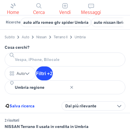
Home
Cerca
Vendi
Messaggi
auto alfa romeo gtv spider Umbria
auto nissan ibrida
Ricerche
Subito
Auto
Nissan
Terrano II
Umbria
Cosa cerchi?
Filtri +2
Auto
Salva ricerca
Dal più rilevante
2 risultati
NISSAN Terrano II usata in vendita in Umbria