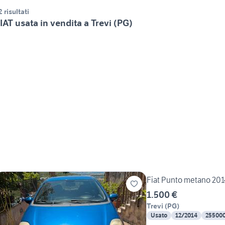
2 risultati
IAT usata in vendita a Trevi (PG)
Fiat Punto metano 201
1.500 €
Trevi
(
PG
)
Usato
12/2014
25500