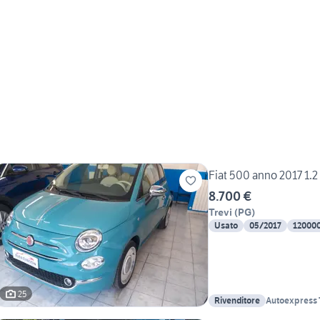
Fiat 500 anno 2017 1.2
8.700 €
Trevi
(
PG
)
Usato
05/2017
12000
25
Rivenditore
Autoexpress 