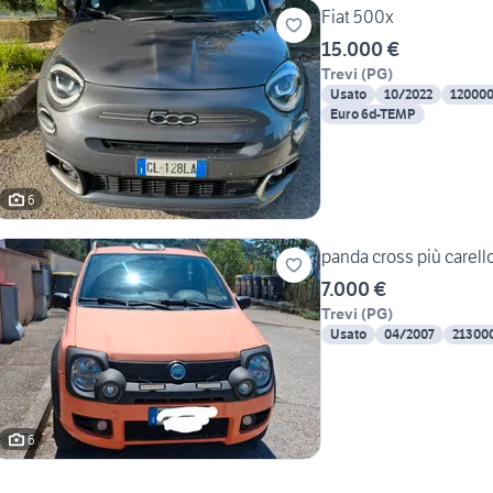
Fiat 500x
15.000 €
Trevi
(
PG
)
Usato
10/2022
12000
Euro 6d-TEMP
6
panda cross più carell
7.000 €
Trevi
(
PG
)
Usato
04/2007
21300
6