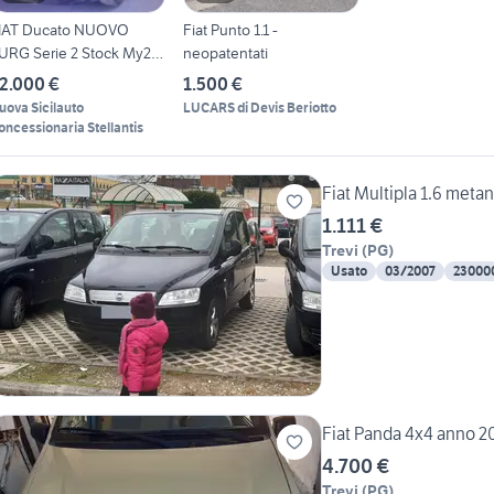
IAT Ducato NUOVO
Fiat Punto 1.1 -
URG Serie 2 Stock My25
neopatentati
r...
2.000 €
1.500 €
uova Sicilauto
LUCARS di Devis Beriotto
oncessionaria Stellantis
Fiat Multipla 1.6 meta
1.111 €
Trevi
(
PG
)
Usato
03/2007
23000
Fiat Panda 4x4 a
4.700 €
Trevi
(
PG
)