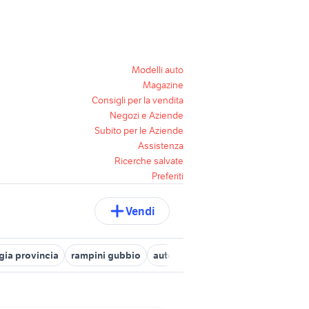
Modelli auto
Magazine
Consigli per la vendita
Negozi e Aziende
Subito per le Aziende
Assistenza
Ricerche salvate
Preferiti
Vendi
gia provincia
rampini gubbio
automobili todi
concessionario 