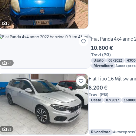
6
Fiat Panda 4x4 anno 
10.800 €
Trevi
(
PG
)
Usato
05/2022
4300
23
Rivenditore
Autoexpress
Fiat Tipo 1.6 Mjt sw a
8.200 €
Trevi
(
PG
)
Usato
07/2017
16000
21
Rivenditore
Autoexpress 