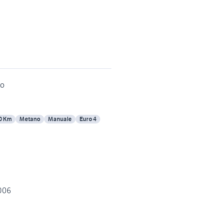
no
0 Km
Metano
Manuale
Euro 4
nno 2006