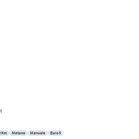
4
0 Km
Metano
Manuale
Euro 5