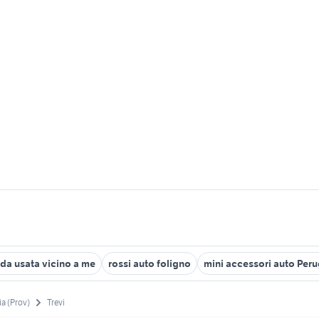
nda usata vicino a me
rossi auto foligno
mini accessori auto Peru
ia (Prov)
Trevi