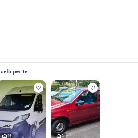
celti per te
16
3