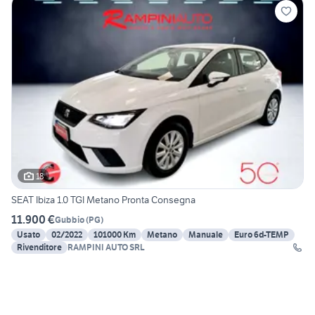
18
SEAT Ibiza 1.0 TGI Metano Pronta Consegna
11.900 €
Gubbio
(
PG
)
Usato
02/2022
101000 Km
Metano
Manuale
Euro 6d-TEMP
Rivenditore
RAMPINI AUTO SRL