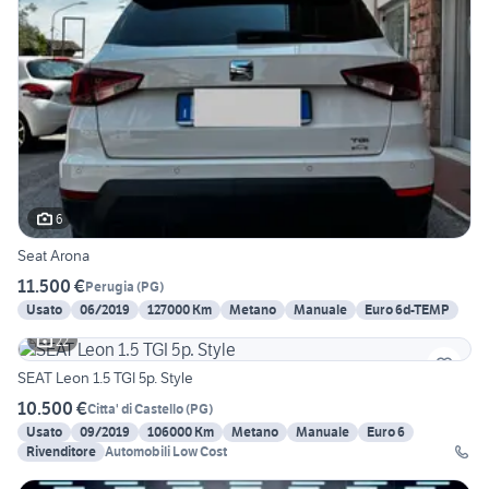
6
Seat Arona
11.500 €
Perugia
(
PG
)
Usato
06/2019
127000 Km
Metano
Manuale
Euro 6d-TEMP
22
SEAT Leon 1.5 TGI 5p. Style
10.500 €
Citta' di Castello
(
PG
)
Usato
09/2019
106000 Km
Metano
Manuale
Euro 6
Rivenditore
Automobili Low Cost