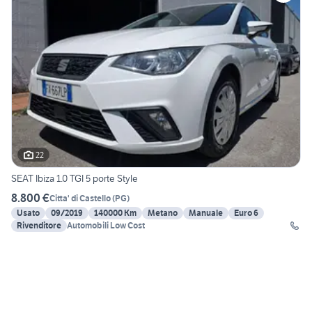
22
SEAT Ibiza 1.0 TGI 5 porte Style
8.800 €
Citta' di Castello
(
PG
)
Usato
09/2019
140000 Km
Metano
Manuale
Euro 6
Rivenditore
Automobili Low Cost