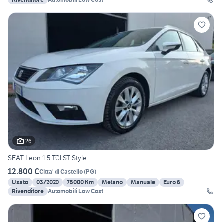
26
SEAT Leon 1.5 TGI ST Style
12.800 €
Citta' di Castello
(
PG
)
Usato
03/2020
75000 Km
Metano
Manuale
Euro 6
Rivenditore
Automobili Low Cost