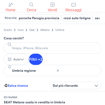
Home
Cerca
Vendi
Messaggi
porsche Perugia provincia
rossi auto foligno
seat p
Ricerche
Subito
Auto
Seat
Metano
Umbria
Cosa cerchi?
Filtri +2
Auto
Salva ricerca
Dal più rilevante
13 risultati
SEAT Metano usata in vendita in Umbria