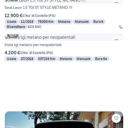
Seat Leon 1.5 TGI ST STYLE METANO !!!
12.900 €
Citta' di Castello
(
PG
)
Usato
12/2019
78000 Km
Metano
Manuale
Euro 6
Rivenditore
SDS SNC
6
Inizia tgi metano per neopatentati
4.200 €
Citta' di Castello
(
PG
)
Usato
07/2018
307236 Km
Metano
Manuale
Euro 6e