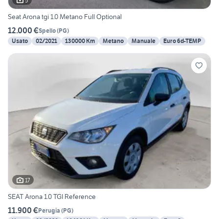
5
Seat Arona tgi 1.0 Metano Full Optional
12.000 €
Spello
(
PG
)
Usato
02/2021
130000 Km
Metano
Manuale
Euro 6d-TEMP
17
SEAT Arona 1.0 TGI Reference
11.900 €
Perugia
(
PG
)