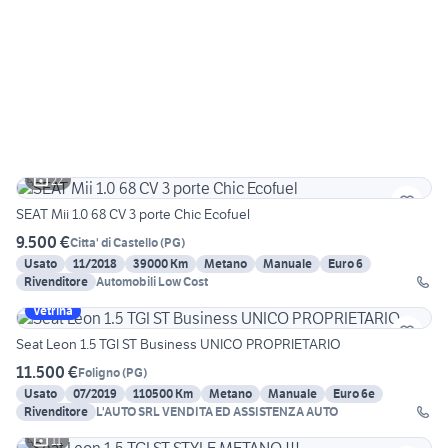
22
SEAT Mii 1.0 68 CV 3 porte Chic Ecofuel
9.500 €
Citta' di Castello
(
PG
)
Usato
11/2018
39000 Km
Metano
Manuale
Euro 6
Rivenditore
Automobili Low Cost
Vetrina
Seat Leon 1.5 TGI ST Business UNICO PROPRIETARIO
11.500 €
Foligno
(
PG
)
Usato
07/2019
110500 Km
Metano
Manuale
Euro 6e
Rivenditore
L'AUTO SRL VENDITA ED ASSISTENZA AUTO
11