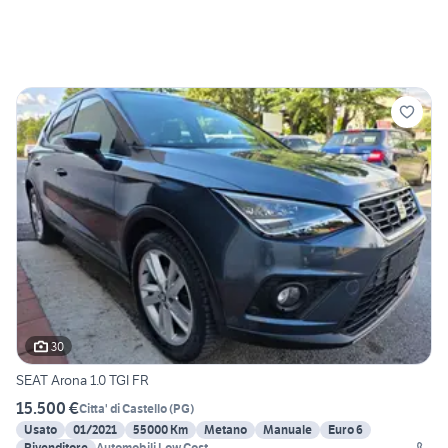
30
SEAT Arona 1.0 TGI FR
15.500 €
Citta' di Castello
(
PG
)
Usato
01/2021
55000 Km
Metano
Manuale
Euro 6
Rivenditore
Automobili Low Cost