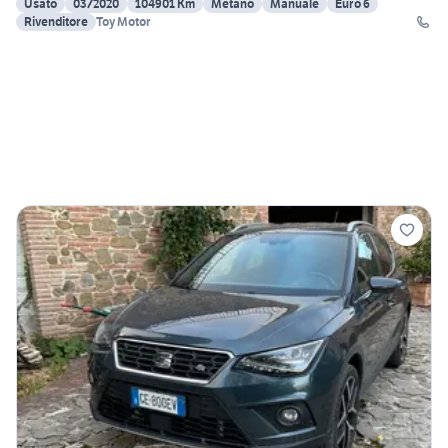
Usato
03/2020
104901 Km
Metano
Manuale
Euro 6
Rivenditore
Toy Motor