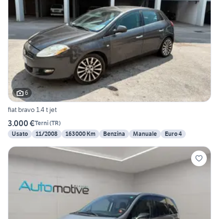
6
fiat bravo 1.4 t jet
3.000 €
Terni
(
TR
)
Usato
11/2008
163000 Km
Benzina
Manuale
Euro 4