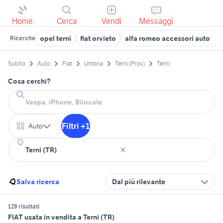
Home
Cerca
Vendi
Messaggi
opel terni
fiat orvieto
alfa romeo accessori auto Ter
Ricerche
Subito
Auto
Fiat
Umbria
Terni (Prov)
Terni
Cosa cerchi?
Filtri +1
Auto
Salva ricerca
Dal più rilevante
129 risultati
FIAT usata in vendita a Terni (TR)