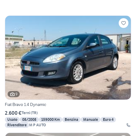
9
Fiat Bravo 1.4 Dynamic
2.600 €
Terni
(
TR
)
Usato
08/2008
159000 Km
Benzina
Manuale
Euro 4
Rivenditore
M P AUTO