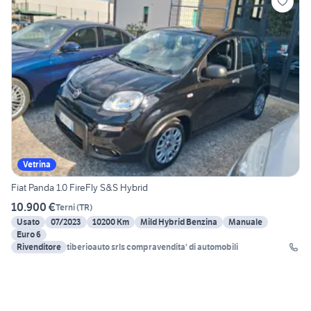
Vetrina
Fiat Panda 1.0 FireFly S&S Hybrid
10.900 €
Terni
(
TR
)
Usato
07/2023
10200 Km
Mild Hybrid Benzina
Manuale
Euro 6
Rivenditore
tiberioauto srls compravendita' di automobili