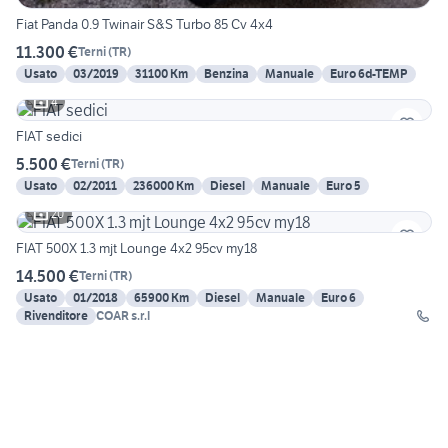
Fiat Panda 0.9 Twinair S&S Turbo 85 Cv 4x4
11.300 €
Terni
(
TR
)
Usato
03/2019
31100 Km
Benzina
Manuale
Euro 6d-TEMP
4
FIAT sedici
5.500 €
Terni
(
TR
)
Usato
02/2011
236000 Km
Diesel
Manuale
Euro 5
20
FIAT 500X 1.3 mjt Lounge 4x2 95cv my18
14.500 €
Terni
(
TR
)
Usato
01/2018
65900 Km
Diesel
Manuale
Euro 6
Rivenditore
COAR s.r.l