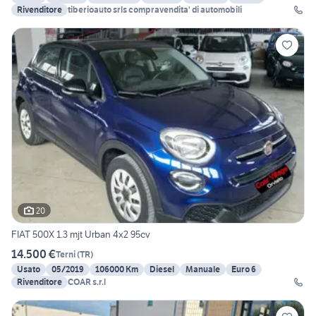
Rivenditore
tiberioauto srls compravendita' di automobili
20
FIAT 500X 1.3 mjt Urban 4x2 95cv
14.500 €
Terni
(
TR
)
Usato
05/2019
106000 Km
Diesel
Manuale
Euro 6
Rivenditore
COAR s.r.l