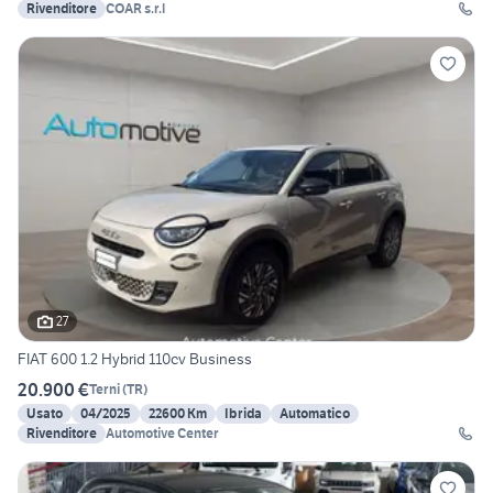
Rivenditore
COAR s.r.l
27
FIAT 600 1.2 Hybrid 110cv Business
20.900 €
Terni
(
TR
)
Usato
04/2025
22600 Km
Ibrida
Automatico
Rivenditore
Automotive Center