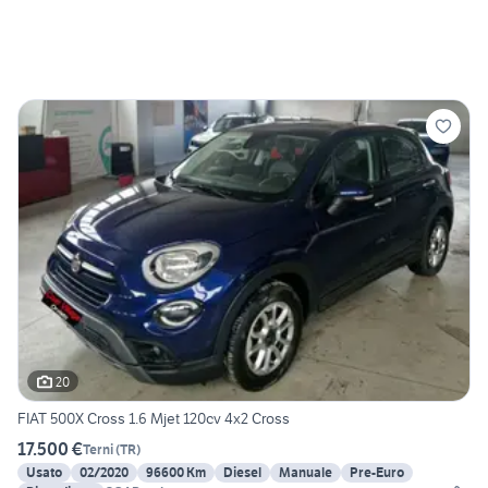
20
FIAT 500X Cross 1.6 Mjet 120cv 4x2 Cross
17.500 €
Terni
(
TR
)
Usato
02/2020
96600 Km
Diesel
Manuale
Pre-Euro