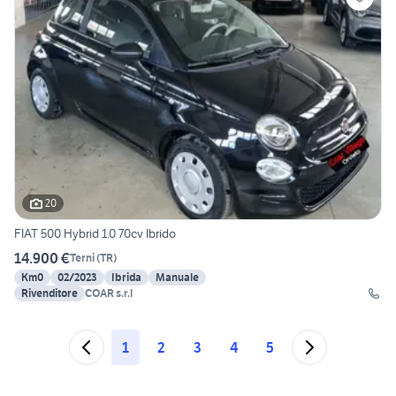
20
FIAT 500 Hybrid 1.0 70cv Ibrido
14.900 €
Terni
(
TR
)
Km0
02/2023
Ibrida
Manuale
Rivenditore
COAR s.r.l
1
2
3
4
5