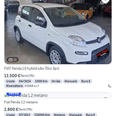
20
FIAT Panda 1.0 hybrid s&s 70cv 5p.ti
13.500 €
Terni
(
TR
)
Usato
04/2024
3000 Km
Ibrida
Manuale
Euro 6
Rivenditore
COAR s.r.l
Vetrina
Fiat Panda 1.2 metano
2.800 €
Terni
(
TR
)
Usato
07/2012
220000 Km
Metano
Manuale
Euro 5