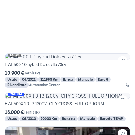
29
FIAT 500 1.0 hybrid Dolcevita 70cv
10.900 €
Terni
(
TR
)
Usato
04/2021
111558 Km
Ibrida
Manuale
Euro 6
Rivenditore
Automotive Center
Vetrina
FIAT 500X 1.0 T3 120CV- CITY CROSS -FULL OPTIONAL
16.000 €
Terni
(
TR
)
Usato
06/2020
70000 Km
Benzina
Manuale
Euro 6d-TEMP