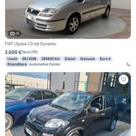
29
FIAT Ulysse 2.0 mjt Dynamic
3.000 €
Terni
(
TR
)
Usato
06/2008
299800 Km
Diesel
Manuale
Euro 4
Rivenditore
Automotive Center