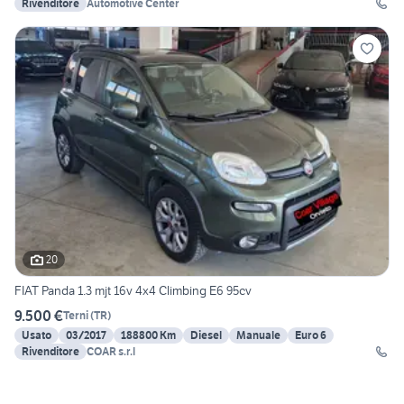
Rivenditore
Automotive Center
20
FIAT Panda 1.3 mjt 16v 4x4 Climbing E6 95cv
9.500 €
Terni
(
TR
)
Usato
03/2017
188800 Km
Diesel
Manuale
Euro 6
Rivenditore
COAR s.r.l