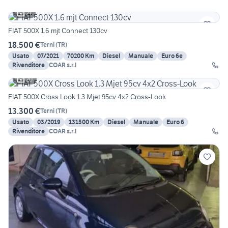
21
FIAT 500X 1.6 mjt Connect 130cv
18.500 €
Terni
(
TR
)
Usato
07/2021
70200 Km
Diesel
Manuale
Euro 6e
Rivenditore
COAR s.r.l
20
FIAT 500X Cross Look 1.3 Mjet 95cv 4x2 Cross-Look
13.300 €
Terni
(
TR
)
Usato
03/2019
131500 Km
Diesel
Manuale
Euro 6
Rivenditore
COAR s.r.l