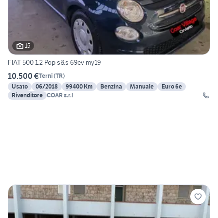
15
FIAT 500 1.2 Pop s&s 69cv my19
10.500 €
Terni
(
TR
)
Usato
06/2018
99400 Km
Benzina
Manuale
Euro 6e
Rivenditore
COAR s.r.l