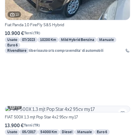
13
Fiat Panda 1.0 FireFly S&S Hybrid
10.900 €
Terni
(
TR
)
Usato
07/2023
10200 Km
Mild Hybrid Benzina
Manuale
Euro 6
Rivenditore
tiberioauto srls compravendita' di automobili
20
FIAT 500X 1.3 mjt Pop Star 4x2 95cv my17
13.900 €
Terni
(
TR
)
Usato
05/2017
54000 Km
Diesel
Manuale
Euro 6