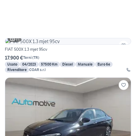
21
FIAT 500X 1.3 mjet 95cv
17.900 €
Terni
(
TR
)
Usato
04/2023
57500 Km
Diesel
Manuale
Euro 6e
Rivenditore
COAR s.r.l