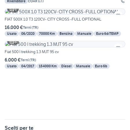
Rivenditore
COAR s.r.l
6
FIAT 500X 1.0 T3 120CV- CITY CROSS -FULL OPTIONAL
16.000 €
Terni
(
TR
)
Usato
06/2020
70000 Km
Benzina
Manuale
Euro 6d-TEMP
6
Fiat 500 l trekking 1.3 MJT 95 cv
6.000 €
Terni
(
TR
)
Usato
04/2017
154000 Km
Diesel
Manuale
Euro 6b
Scelti per te