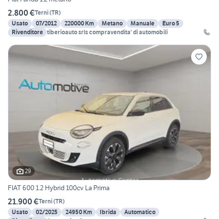
2.800 €
Terni
(
TR
)
Usato
07/2012
220000 Km
Metano
Manuale
Euro 5
Rivenditore
tiberioauto srls compravendita' di automobili
29
FIAT 600 1.2 Hybrid 100cv La Prima
21.900 €
Terni
(
TR
)
Usato
02/2025
24950 Km
Ibrida
Automatico