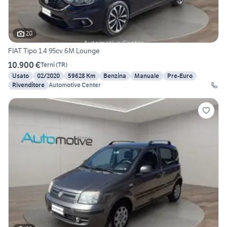
20
FIAT Tipo 1.4 95cv 6M Lounge
10.900 €
Terni
(
TR
)
Usato
02/2020
59628 Km
Benzina
Manuale
Pre-Euro
Rivenditore
Automotive Center