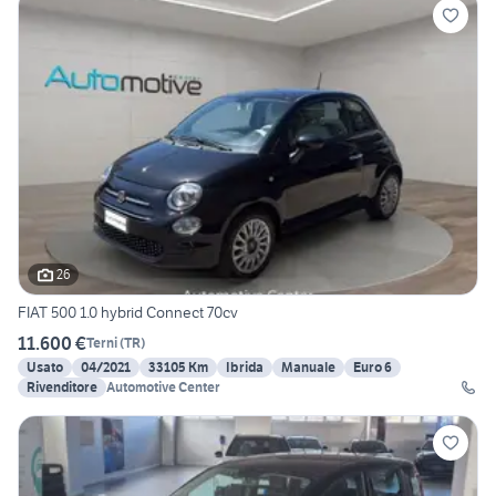
26
FIAT 500 1.0 hybrid Connect 70cv
11.600 €
Terni
(
TR
)
Usato
04/2021
33105 Km
Ibrida
Manuale
Euro 6
Rivenditore
Automotive Center