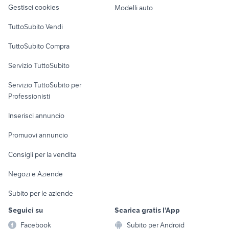
altro
Gestisci cookies
Modelli auto
Case vacanza
TuttoSubito Vendi
Uffici e Locali
TuttoSubito Compra
commerciali
Servizio TuttoSubito
elettronica
per la casa e la
sports e hobby
Servizio TuttoSubito per
persona
Informatica
Animali
Professionisti
Arredamento e
Console e
Accessori per
Casalinghi
Inserisci annuncio
Videogiochi
animali
Elettrodomestici
Promuovi annuncio
Audio/Video
Musica e Film
Giardino e Fai da te
Consigli per la vendita
Fotografia
Libri e Riviste
Abbigliamento e
Negozi e Aziende
Telefonia
Strumenti Musicali
Accessori
Subito per le aziende
Sports
Tutto per i bambini
Seguici su
Scarica gratis l'App
Biciclette
Facebook
Subito per Android