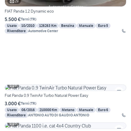
29
FIAT Panda 1.2 Dynamic eco
5.500 €
Terni
(
TR
)
Usato
10/2010
126263 Km
Benzina
Manuale
Euro 5
Rivenditore
Automotive Center
6
Fiat Panda 0.9 TwinAir Turbo Natural Power Easy
3.000 €
Terni
(
TR
)
Usato
08/2016
210000 Km
Metano
Manuale
Euro 6
Rivenditore
ANTONIO AUTO DI GAUDIO ANTONIO
5