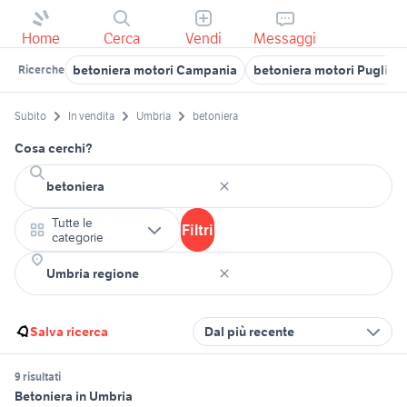
Home
Cerca
Vendi
Messaggi
betoniera motori Campania
betoniera motori Puglia
Ricerche
Subito
In vendita
Umbria
betoniera
Cosa cerchi?
Tutte le
Filtri
categorie
Salva ricerca
Dal più recente
9 risultati
Betoniera in Umbria