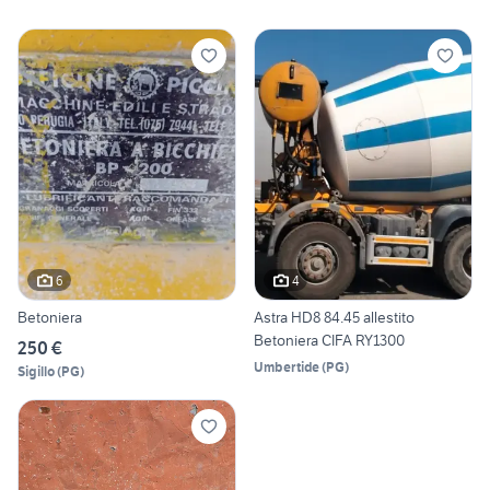
6
4
Betoniera
Astra HD8 84.45 allestito
Betoniera CIFA RY1300
250 €
Umbertide
(
PG
)
Sigillo
(
PG
)