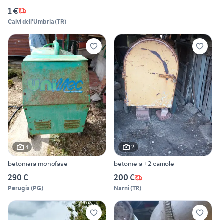
1 €
Calvi dell'Umbria
(
TR
)
4
2
betoniera monofase
betoniera +2 carriole
290 €
200 €
Perugia
(
PG
)
Narni
(
TR
)