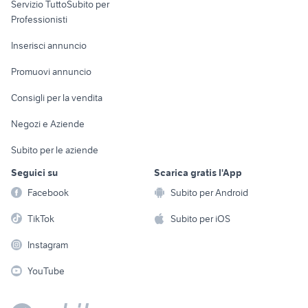
Servizio TuttoSubito per
persona
Informatica
Animali
Professionisti
Arredamento e
Console e
Accessori per
Casalinghi
Inserisci annuncio
Videogiochi
animali
Elettrodomestici
Promuovi annuncio
Audio/Video
Musica e Film
Giardino e Fai da te
Consigli per la vendita
Fotografia
Libri e Riviste
Abbigliamento e
Negozi e Aziende
Telefonia
Strumenti Musicali
Accessori
Subito per le aziende
Sports
Tutto per i bambini
Seguici su
Scarica gratis l'App
Biciclette
Facebook
Subito per Android
Collezionismo
TikTok
Subito per iOS
Instagram
YouTube