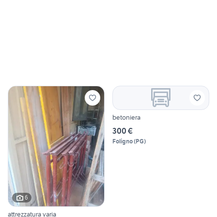
betoniera
300 €
Foligno
(
PG
)
6
attrezzatura varia