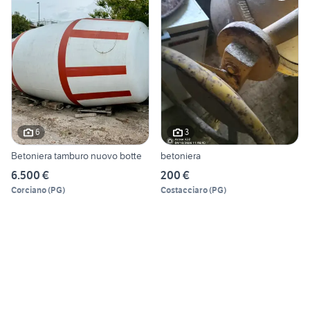
6
3
Betoniera tamburo nuovo botte
betoniera
6.500 €
200 €
Corciano
(
PG
)
Costacciaro
(
PG
)