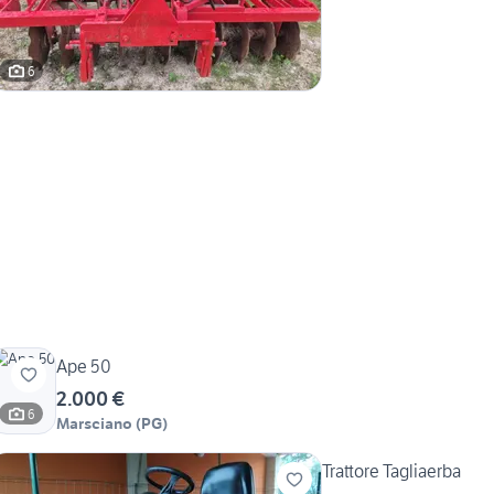
6
Ape 50
2.000 €
6
Marsciano
(
PG
)
Trattore Tagliaerba