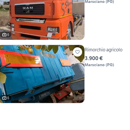
Marsciano
(
PG
)
6
Rimorchio agricolo
3.900 €
Marsciano
(
PG
)
6