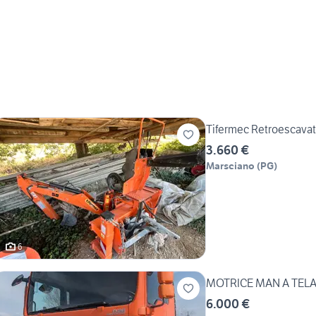
Tifermec Retroescava
3.660 €
Marsciano
(
PG
)
6
MOTRICE MAN A TELA
6.000 €