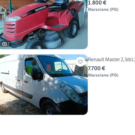
1.800 €
Marsciano
(
PG
)
2
Renault Master 2,3dci,
7.700 €
Marsciano
(
PG
)