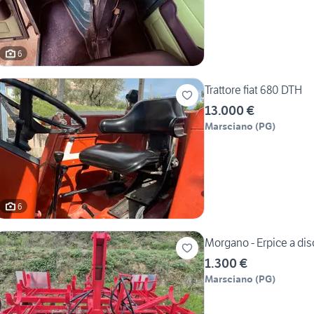
6
Trattore fiat 680 DTH
13.000 €
Marsciano
(
PG
)
6
Morgano - Erpice a di
1.300 €
Marsciano
(
PG
)