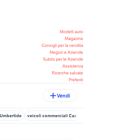
Modelli auto
Magazine
Consigli per la vendita
Negozi e Aziende
Subito per le Aziende
Assistenza
Ricerche salvate
Preferiti
Vendi
 Umbertide
veicoli commerciali Castiglione del Lago
trattori agr