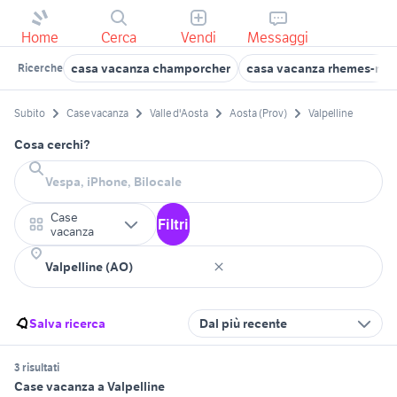
Home
Cerca
Vendi
Messaggi
casa vacanza champorcher
casa vacanza rhemes-no
Ricerche
Subito
Case vacanza
Valle d'Aosta
Aosta (Prov)
Valpelline
Cosa cerchi?
Case
Filtri
vacanza
Salva ricerca
Dal più recente
3 risultati
Case vacanza a Valpelline