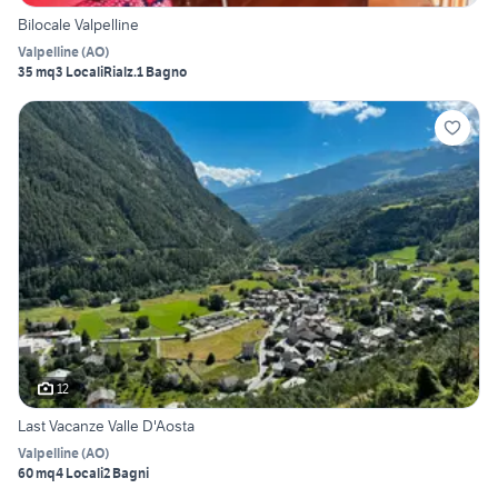
Bilocale Valpelline
Valpelline
(
AO
)
35 mq
3 Locali
Rialz.
1 Bagno
12
Last Vacanze Valle D'Aosta
Valpelline
(
AO
)
60 mq
4 Locali
2 Bagni