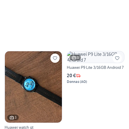
3
Huawei P9 Lite 3/16GB Android 7
20 €
Donnas
(
AO
)
3
Huawei watch gt