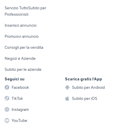
elettronica
per la casa e la
sports e hobby
Servizio TuttoSubito per
persona
Informatica
Animali
Professionisti
Arredamento e
Console e
Accessori per
Casalinghi
Inserisci annuncio
Videogiochi
animali
Elettrodomestici
Promuovi annuncio
Audio/Video
Musica e Film
Giardino e Fai da te
Consigli per la vendita
Fotografia
Libri e Riviste
Abbigliamento e
Negozi e Aziende
Telefonia
Strumenti Musicali
Accessori
Subito per le aziende
Sports
Tutto per i bambini
Seguici su
Scarica gratis l'App
Biciclette
Facebook
Subito per Android
Collezionismo
TikTok
Subito per iOS
Instagram
YouTube