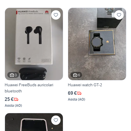
3
6
Huawei FreeBuds auricolari
Huawei watch GT-2
bluetooth
69 €
25 €
Aosta
(
AO
)
Aosta
(
AO
)