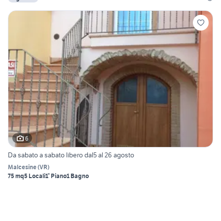
6
Da sabato a sabato libero dal5 al 26 agosto
Malcesine
(
VR
)
75 mq
5 Locali
1° Piano
1 Bagno