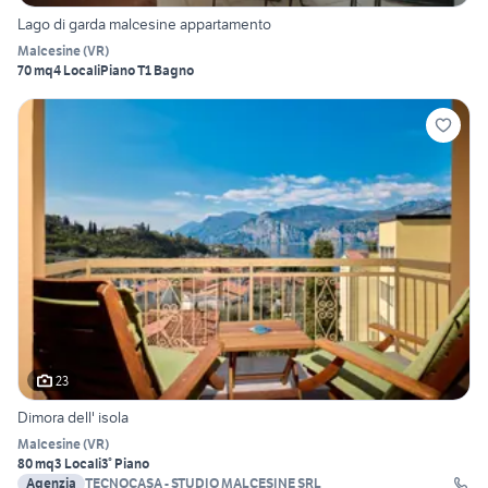
Lago di garda malcesine appartamento
Malcesine
(
VR
)
70 mq
4 Locali
Piano T
1 Bagno
23
Dimora dell' isola
Malcesine
(
VR
)
80 mq
3 Locali
3° Piano
Agenzia
TECNOCASA - STUDIO MALCESINE SRL