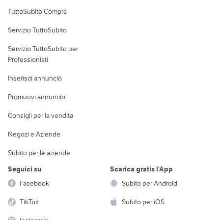
Uffici e Locali
TuttoSubito Compra
commerciali
Servizio TuttoSubito
elettronica
per la casa e la
sports e hobby
Servizio TuttoSubito per
persona
Informatica
Animali
Professionisti
Arredamento e
Console e
Accessori per
Casalinghi
Inserisci annuncio
Videogiochi
animali
Elettrodomestici
Promuovi annuncio
Audio/Video
Musica e Film
Giardino e Fai da te
Consigli per la vendita
Fotografia
Libri e Riviste
Abbigliamento e
Negozi e Aziende
Telefonia
Strumenti Musicali
Accessori
Subito per le aziende
Sports
Tutto per i bambini
Seguici su
Scarica gratis l'App
Biciclette
Facebook
Subito per Android
Collezionismo
TikTok
Subito per iOS