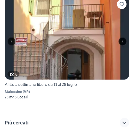
6
Afitto a settimane libero dal11 al 28 luglio
Malcesine
(
VR
)
75 mq
5 Locali
Più cercati