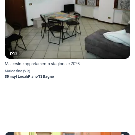
2
Malcesine appartamento stagionale 2026
Malcesine
(
VR
)
85 mq
4 Locali
Piano T
1 Bagno