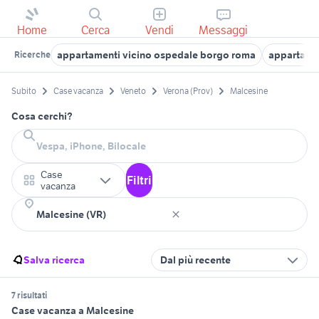
Home
Cerca
Vendi
Messaggi
appartamenti vicino ospedale borgo roma
appartamen
Ricerche
Subito
Case vacanza
Veneto
Verona (Prov)
Malcesine
Cosa cerchi?
Case
Filtri
vacanza
Salva ricerca
Dal più recente
7 risultati
Case vacanza a Malcesine