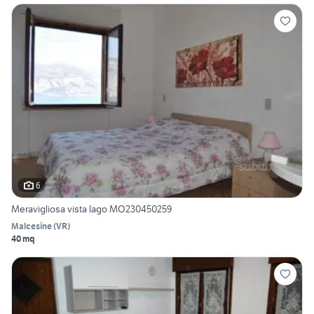
6
Meravigliosa vista lago MO230450259
Malcesine
(
VR
)
40 mq