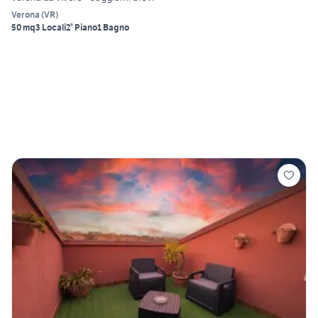
Verona
(
VR
)
50 mq
3 Locali
2° Piano
1 Bagno