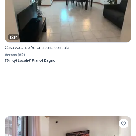
6
Casa vacanze Verona zona centrale
Verona
(
VR
)
70 mq
4 Locali
4° Piano
1 Bagno