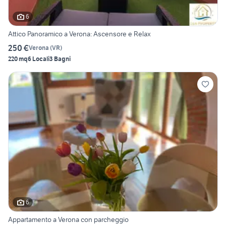
6
Attico Panoramico a Verona: Ascensore e Relax
250 €
Verona
(
VR
)
220 mq
6 Locali
3 Bagni
6
Appartamento a Verona con parcheggio