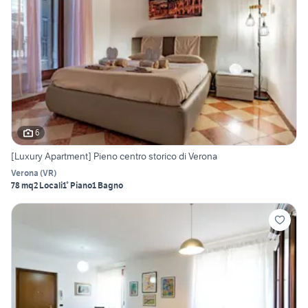
6
[Luxury Apartment] Pieno centro storico di Verona
Verona
(
VR
)
78 mq
2 Locali
1° Piano
1 Bagno