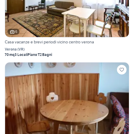
6
Casa vacanze e brevi periodi vicino centro verona
Verona
(
VR
)
70 mq
3 Locali
Piano T
2 Bagni