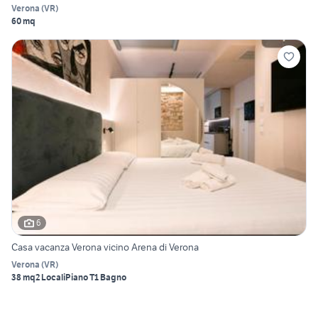
Verona
(
VR
)
60 mq
6
Casa vacanza Verona vicino Arena di Verona
Verona
(
VR
)
38 mq
2 Locali
Piano T
1 Bagno