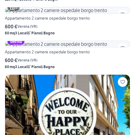
6
Appartamento 2 camere ospedale borgo trento
600 €
Verona
(
VR
)
60 mq
3 Locali
1° Piano
1 Bagno
Vetrina
Appartamento 2 camere ospedale borgo trento
600 €
Verona
(
VR
)
60 mq
3 Locali
1° Piano
1 Bagno