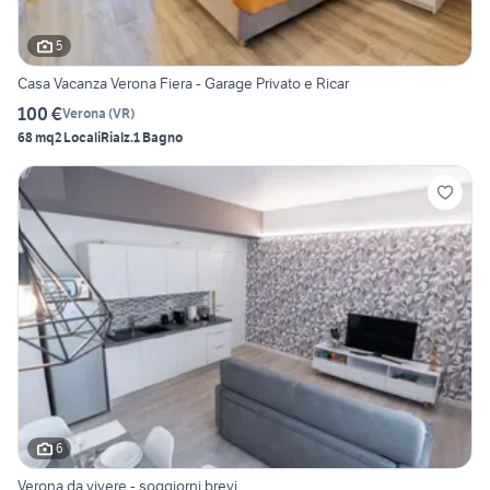
5
Casa Vacanza Verona Fiera - Garage Privato e Ricar
100 €
Verona
(
VR
)
68 mq
2 Locali
Rialz.
1 Bagno
6
Verona da vivere - soggiorni brevi