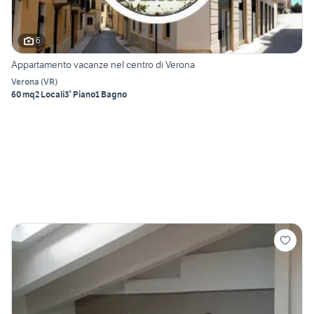
6
Appartamento vacanze nel centro di Verona
Verona
(
VR
)
60 mq
2 Locali
3° Piano
1 Bagno