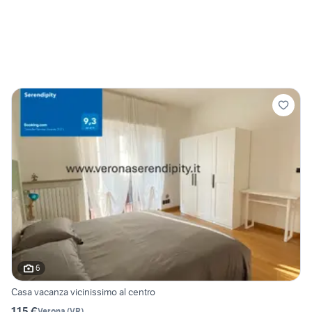
6
Casa vacanza vicinissimo al centro
115 €
Verona
(
VR
)