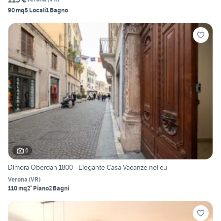
90 mq
5 Locali
1 Bagno
6
Dimora Oberdan 1800 - Elegante Casa Vacanze nel cu
Verona
(
VR
)
110 mq
2° Piano
2 Bagni