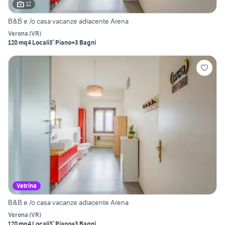
12
B&B e /o casa vacanze adiacente Arena
Verona
(
VR
)
120 mq
4 Locali
3° Piano
+3 Bagni
Vetrina
B&B e /o casa vacanze adiacente Arena
Verona
(
VR
)
120 mq
4 Locali
3° Piano
+3 Bagni