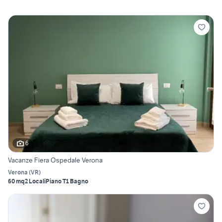
6
Vacanze Fiera Ospedale Verona
Verona
(
VR
)
60 mq
2 Locali
Piano T
1 Bagno