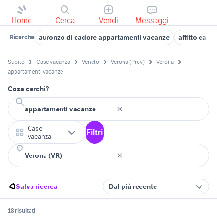
Home
Cerca
Vendi
Messaggi
auronzo di cadore appartamenti vacanze
affitto cas
Ricerche
Subito
Case vacanza
Veneto
Verona (Prov)
Verona
appartamenti vacanze
Cosa cerchi?
Case
Filtri
vacanza
Salva ricerca
Dal più recente
18 risultati