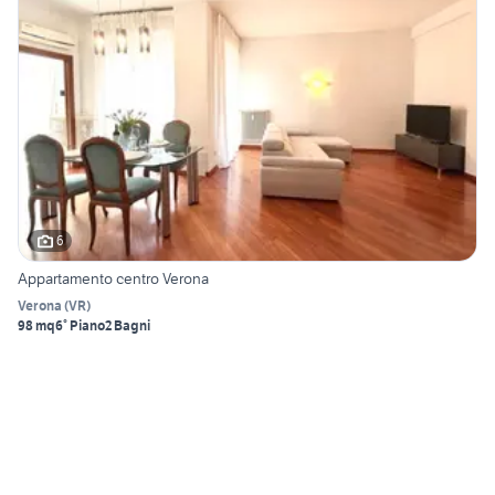
6
Appartamento centro Verona
Verona
(
VR
)
98 mq
6° Piano
2 Bagni