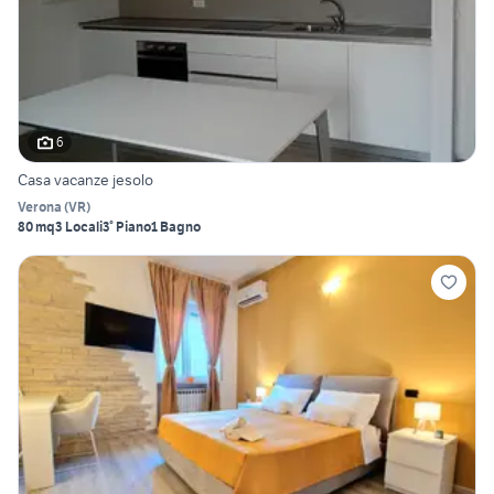
6
Casa vacanze jesolo
Verona
(
VR
)
80 mq
3 Locali
3° Piano
1 Bagno