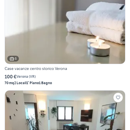
6
Case vacanze centro storico Verona
100 €
Verona
(
VR
)
70 mq
2 Locali
1° Piano
1 Bagno