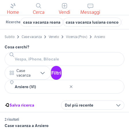
Home
Cerca
Vendi
Messaggi
casa vacanza roana
casa vacanza lusiana conco
ca
Ricerche
Subito
Case vacanza
Veneto
Vicenza (Prov)
Arsiero
Cosa cerchi?
Case
Filtri
vacanza
Salva ricerca
Dal più recente
2 risultati
Case vacanza a Arsiero