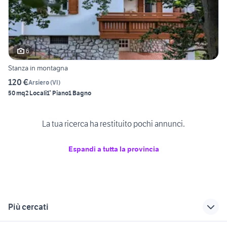
6
Stanza in montagna
120 €
Arsiero
(
VI
)
50 mq
2 Locali
1° Piano
1 Bagno
La tua ricerca ha restituito pochi annunci.
Espandi a tutta la provincia
Più cercati