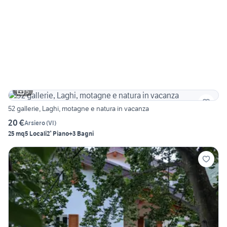
5
52 gallerie, Laghi, motagne e natura in vacanza
20 €
Arsiero
(
VI
)
25 mq
5 Locali
2° Piano
+3 Bagni