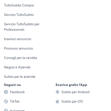
Uffici e Locali
TuttoSubito Compra
commerciali
Servizio TuttoSubito
elettronica
per la casa e la
sports e hobby
Servizio TuttoSubito per
persona
Informatica
Animali
Professionisti
Arredamento e
Console e
Accessori per
Casalinghi
Inserisci annuncio
Videogiochi
animali
Elettrodomestici
Promuovi annuncio
Audio/Video
Musica e Film
Giardino e Fai da te
Consigli per la vendita
Fotografia
Libri e Riviste
Abbigliamento e
Negozi e Aziende
Telefonia
Strumenti Musicali
Accessori
Subito per le aziende
Sports
Tutto per i bambini
Seguici su
Scarica gratis l'App
Biciclette
Facebook
Subito per Android
Collezionismo
TikTok
Subito per iOS
Instagram