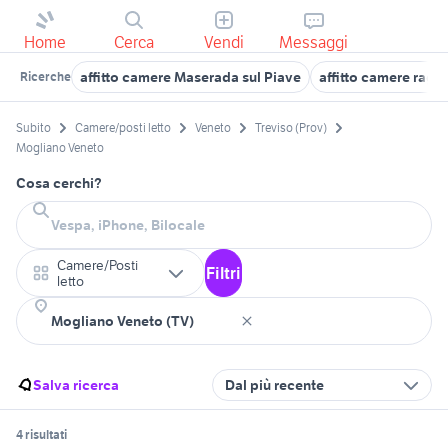
Home
Cerca
Vendi
Messaggi
affitto camere Maserada sul Piave
affitto camere raga
Ricerche
Subito
Camere/posti letto
Veneto
Treviso (Prov)
Mogliano Veneto
Cosa cerchi?
Camere/Posti
Filtri
letto
Salva ricerca
Dal più recente
4 risultati