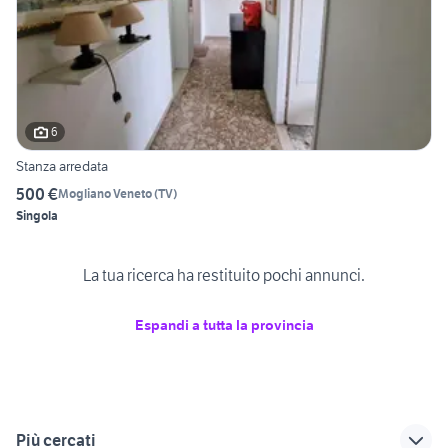
6
Stanza arredata
500 €
Mogliano Veneto
(
TV
)
Singola
La tua ricerca ha restituito pochi annunci.
Espandi a tutta la provincia
Più cercati