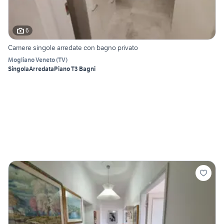
6
Camere singole arredate con bagno privato
Mogliano Veneto
(
TV
)
Singola
Arredata
Piano T
3 Bagni