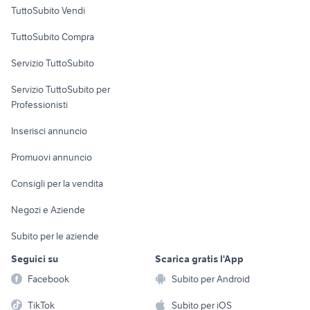
Case vacanza
TuttoSubito Vendi
Uffici e Locali
TuttoSubito Compra
commerciali
Servizio TuttoSubito
elettronica
per la casa e la
sports e hobby
Servizio TuttoSubito per
persona
Informatica
Animali
Professionisti
Arredamento e
Console e
Accessori per
Casalinghi
Inserisci annuncio
Videogiochi
animali
Elettrodomestici
Promuovi annuncio
Audio/Video
Musica e Film
Giardino e Fai da te
Consigli per la vendita
Fotografia
Libri e Riviste
Abbigliamento e
Negozi e Aziende
Telefonia
Strumenti Musicali
Accessori
Subito per le aziende
Sports
Tutto per i bambini
Seguici su
Scarica gratis l'App
Biciclette
Facebook
Subito per Android
Collezionismo
TikTok
Subito per iOS