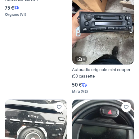
75 €
Orgiano
(
VI
)
4
Autoradio originale mini cooper
r50 cassette
50 €
Mira
(
VE
)