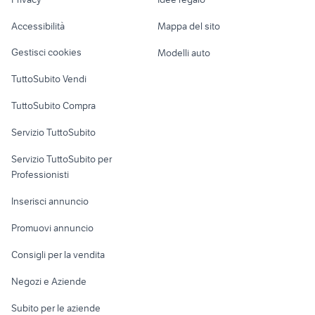
yaris
Garage e box
ducati multistrada usata
fiat 1100 anni 50
Caravan e Camper
Accessibilità
Mappa del sito
Loft, mansarde e
Veicoli commerciali
altro
Gestisci cookies
Modelli auto
Case vacanza
TuttoSubito Vendi
Uffici e Locali
TuttoSubito Compra
commerciali
Servizio TuttoSubito
elettronica
per la casa e la
sports e hobby
Servizio TuttoSubito per
persona
Informatica
Animali
Professionisti
Arredamento e
Console e
Accessori per
Casalinghi
Inserisci annuncio
Videogiochi
animali
Elettrodomestici
Promuovi annuncio
Audio/Video
Musica e Film
Giardino e Fai da te
Consigli per la vendita
Fotografia
Libri e Riviste
Abbigliamento e
Negozi e Aziende
Telefonia
Strumenti Musicali
Accessori
Subito per le aziende
Sports