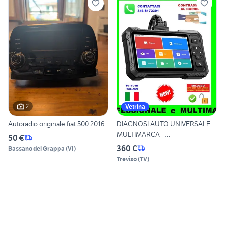
2
Vetrina
Autoradio originale fiat 500 2016
DIAGNOSI AUTO UNIVERSALE
MULTIMARCA _
50 €
CONTRASSEGNO
360 €
Bassano del Grappa
(
VI
)
Treviso
(
TV
)