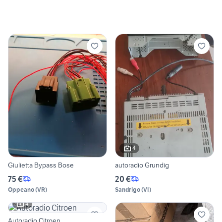
4
Giulietta Bypass Bose
autoradio Grundig
75 €
20 €
Oppeano
(
VR
)
Sandrigo
(
VI
)
4
Autoradio Citroen