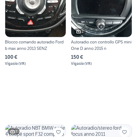
2
Blocco comando autoradio Ford
Autoradio con controllo GPS mini
b max anno 2013 SENZ
One D anno 2015 n
100 €
150 €
Vigasio
(
VR
)
Vigasio
(
VR
)
7