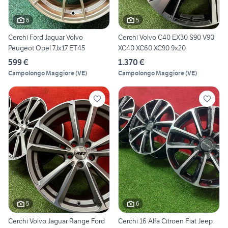
6
5
Cerchi Ford Jaguar Volvo
Cerchi Volvo C40 EX30 S90 V90
Peugeot Opel 7Jx17 ET45
XC40 XC60 XC90 9x20
599 €
1.370 €
Campolongo Maggiore
(
VE
)
Campolongo Maggiore
(
VE
)
5
6
Cerchi Volvo Jaguar Range Ford
Cerchi 16 Alfa Citroen Fiat Jeep