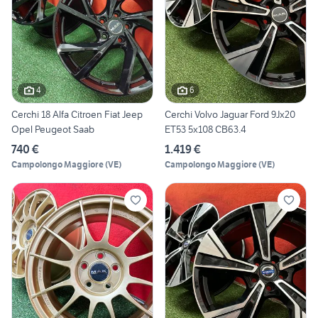
4
6
Cerchi 18 Alfa Citroen Fiat Jeep
Cerchi Volvo Jaguar Ford 9Jx20
Opel Peugeot Saab
ET53 5x108 CB63.4
740 €
1.419 €
Campolongo Maggiore
(
VE
)
Campolongo Maggiore
(
VE
)