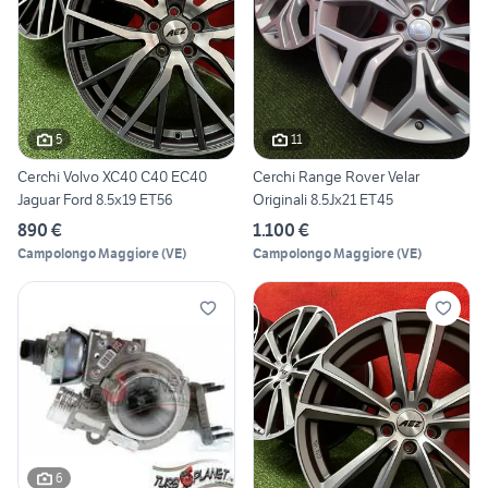
5
11
Cerchi Volvo XC40 C40 EC40
Cerchi Range Rover Velar
Jaguar Ford 8.5x19 ET56
Originali 8.5Jx21 ET45
890 €
1.100 €
Campolongo Maggiore
(
VE
)
Campolongo Maggiore
(
VE
)
6