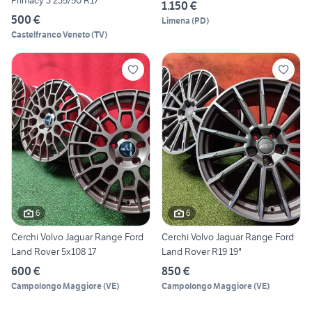
Primacy 3 235/50 R17
1.150 €
500 €
Limena
(
PD
)
Castelfranco Veneto
(
TV
)
6
6
Cerchi Volvo Jaguar Range Ford
Cerchi Volvo Jaguar Range Ford
Land Rover 5x108 17
Land Rover R19 19"
600 €
850 €
Campolongo Maggiore
(
VE
)
Campolongo Maggiore
(
VE
)