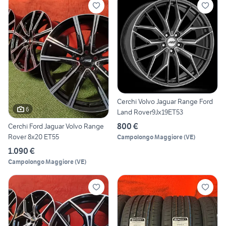
Cerchi Volvo Jaguar Range Ford
6
Land Rover9Jx19ET53
800 €
Cerchi Ford Jaguar Volvo Range
Rover 8x20 ET55
Campolongo Maggiore
(
VE
)
1.090 €
Campolongo Maggiore
(
VE
)