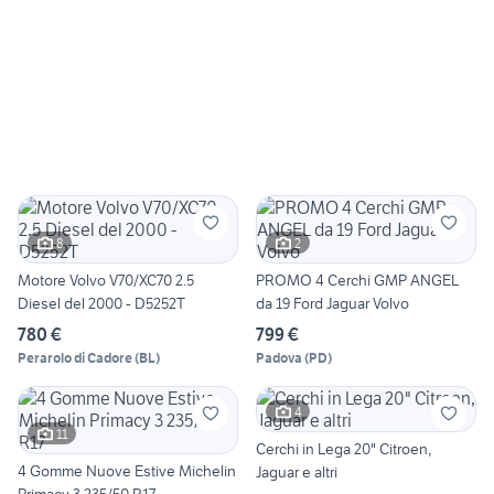
8
2
Motore Volvo V70/XC70 2.5
PROMO 4 Cerchi GMP ANGEL
Diesel del 2000 - D5252T
da 19 Ford Jaguar Volvo
780 €
799 €
Perarolo di Cadore
(
BL
)
Padova
(
PD
)
4
11
Cerchi in Lega 20" Citroen,
4 Gomme Nuove Estive Michelin
Jaguar e altri