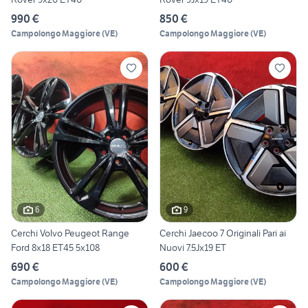
990 €
850 €
Campolongo Maggiore
(
VE
)
Campolongo Maggiore
(
VE
)
6
9
Cerchi Volvo Peugeot Range
Cerchi Jaecoo 7 Originali Pari ai
Ford 8x18 ET45 5x108
Nuovi 7.5Jx19 ET
690 €
600 €
Campolongo Maggiore
(
VE
)
Campolongo Maggiore
(
VE
)