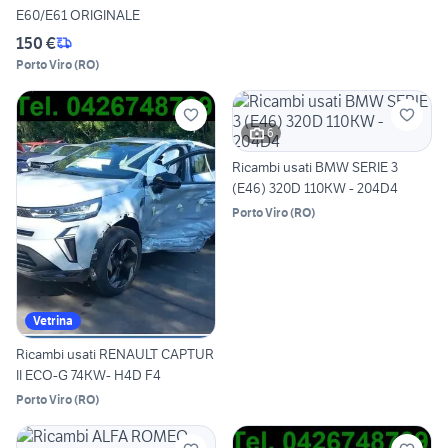
E60/E61 ORIGINALE
150 €
Porto Viro
(
RO
)
6
Ricambi usati BMW SERIE 3
(E46) 320D 110KW - 204D4
Porto Viro
(
RO
)
Vetrina
Ricambi usati RENAULT CAPTUR
II ECO-G 74KW- H4D F4
Porto Viro
(
RO
)