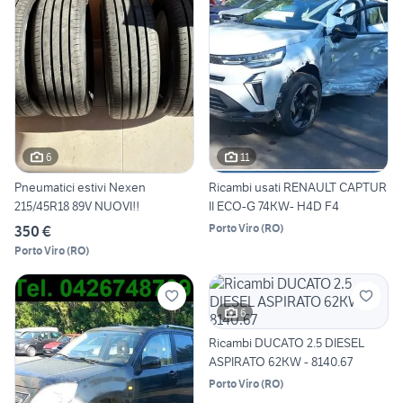
6
11
Pneumatici estivi Nexen
Ricambi usati RENAULT CAPTUR
215/45R18 89V NUOVI!!
II ECO-G 74KW- H4D F4
Porto Viro
(
RO
)
350 €
Porto Viro
(
RO
)
6
Ricambi DUCATO 2.5 DIESEL
ASPIRATO 62KW - 8140.67
Porto Viro
(
RO
)