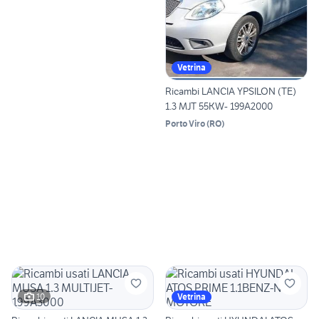
Vetrina
Ricambi LANCIA YPSILON (TE)
1.3 MJT 55KW- 199A2000
Porto Viro
(
RO
)
10
Vetrina