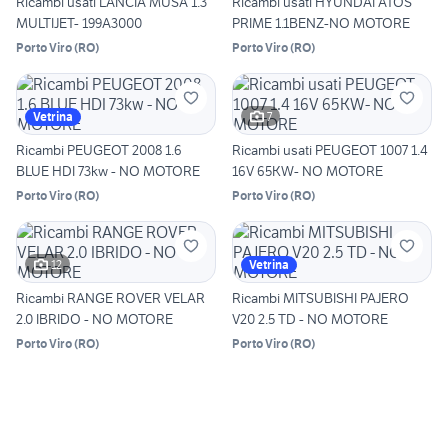
Ricambi usati LANCIA MUSA 1.3
Ricambi usati HYUNDAI ATOS
MULTIJET- 199A3000
PRIME 1.1BENZ-NO MOTORE
Porto Viro
(
RO
)
Porto Viro
(
RO
)
7
Vetrina
Ricambi PEUGEOT 2008 1.6
Ricambi usati PEUGEOT 1007 1.4
BLUE HDI 73kw - NO MOTORE
16V 65KW- NO MOTORE
Porto Viro
(
RO
)
Porto Viro
(
RO
)
12
Vetrina
Ricambi RANGE ROVER VELAR
Ricambi MITSUBISHI PAJERO
2.0 IBRIDO - NO MOTORE
V20 2.5 TD - NO MOTORE
Porto Viro
(
RO
)
Porto Viro
(
RO
)