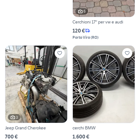
6
Cerchioni 17'' per vw e audi
120 €
Porto Viro
(
RO
)
3
Jeep Grand Cherokee
cerchi BMW
700 €
1.600 €