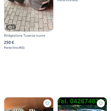
Porto Viro
(
RO
)
3
Bridgestone Turanza nuove
250 €
Porto Viro
(
RO
)