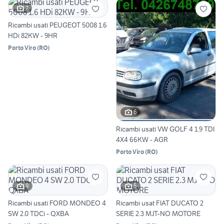
7
Ricambi usati PEUGEOT 5008 1.6
HDi 82KW - 9HR
Porto Viro
(
RO
)
6
Ricambi usati VW GOLF 4 1.9 TDI
4X4 66KW - AGR
Porto Viro
(
RO
)
9
5
Ricambi usati FORD MONDEO 4
Ricambi usat FIAT DUCATO 2
SW 2.0 TDCi - QXBA
SERIE 2.3 MJT-NO MOTORE