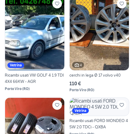
4
Vetrina
Ricambi usati VW GOLF 4 1.9 TDI
cerchi in lega Ø 17 volvo v40
4X4 66KW - AGR
110 €
Porto Viro
(
RO
)
Porto Viro
(
RO
)
Vetrina
Ricambi usati FORD MONDEO 4
SW 2.0 TDCi - QXBA