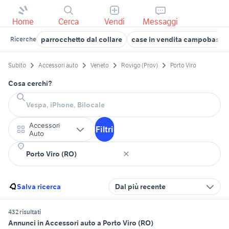
Home
Cerca
Vendi
Messaggi
parrocchetto dal collare
case in vendita campobasso
Ricerche
Subito
Accessori auto
Veneto
Rovigo (Prov)
Porto Viro
Cosa cerchi?
Accessori
Filtri
Auto
Salva ricerca
Dal più recente
432 risultati
Annunci in Accessori auto a Porto Viro (RO)