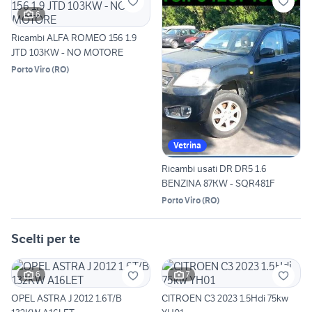
6
Ricambi ALFA ROMEO 156 1.9
JTD 103KW - NO MOTORE
Porto Viro
(
RO
)
Vetrina
Ricambi usati DR DR5 1.6
BENZINA 87KW - SQR481F
Porto Viro
(
RO
)
Scelti per te
6
7
OPEL ASTRA J 2012 1.6T/B
CITROEN C3 2023 1.5Hdi 75kw