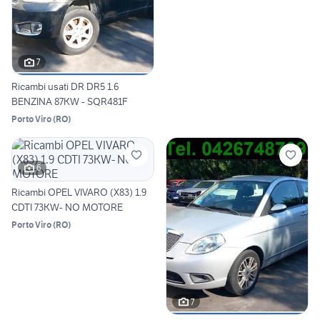
7
Ricambi usati DR DR5 1.6
BENZINA 87KW - SQR481F
Porto Viro
(
RO
)
6
Ricambi OPEL VIVARO (X83) 1.9
CDTI 73KW- NO MOTORE
Porto Viro
(
RO
)
7