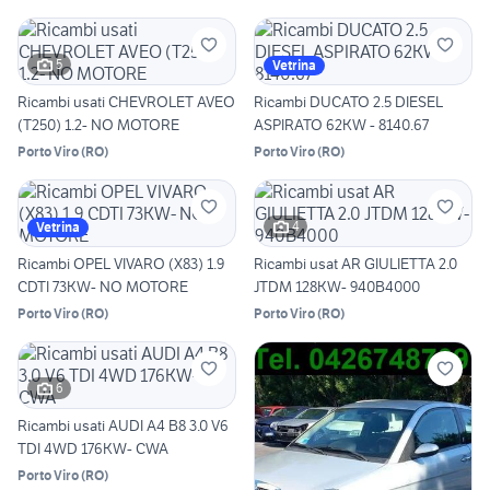
5
Vetrina
Ricambi usati CHEVROLET AVEO
Ricambi DUCATO 2.5 DIESEL
(T250) 1.2- NO MOTORE
ASPIRATO 62KW - 8140.67
Porto Viro
(
RO
)
Porto Viro
(
RO
)
4
Vetrina
Ricambi OPEL VIVARO (X83) 1.9
Ricambi usat AR GIULIETTA 2.0
CDTI 73KW- NO MOTORE
JTDM 128KW- 940B4000
Porto Viro
(
RO
)
Porto Viro
(
RO
)
6
Ricambi usati AUDI A4 B8 3.0 V6
TDI 4WD 176KW- CWA
Porto Viro
(
RO
)