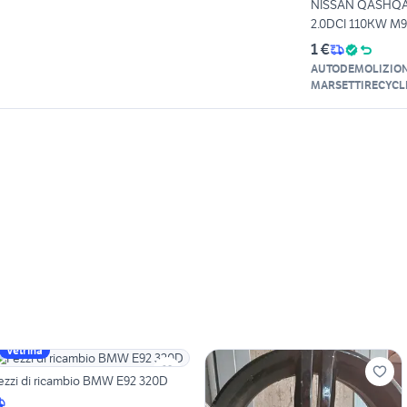
NISSAN QASHQAI
2.0DCI 110KW M
1 €
AUTODEMOLIZIO
MARSETTIRECYCL
Vetrina
ezzi di ricambio BMW E92 320D