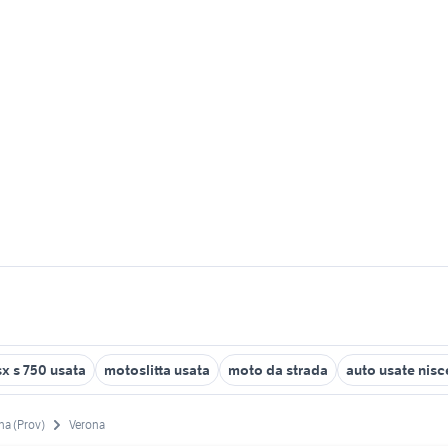
sx s 750 usata
motoslitta usata
moto da strada
auto usate nis
na (Prov)
Verona