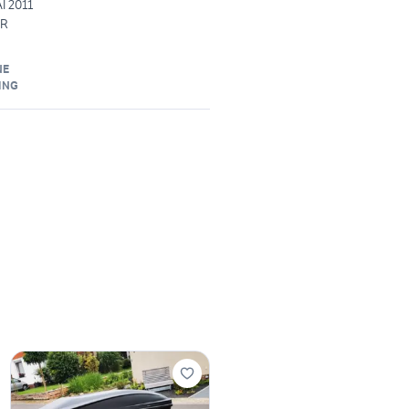
 2011
9R
NE
ING