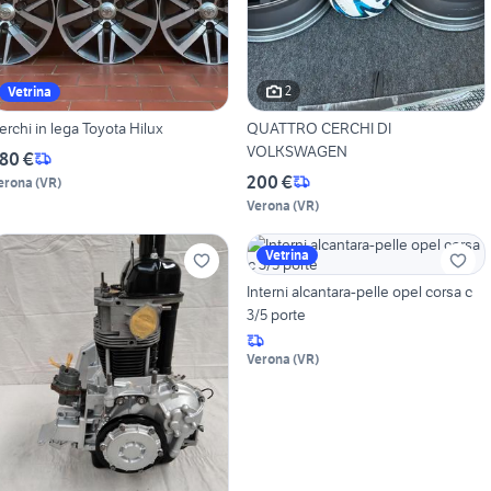
2
Vetrina
erchi in lega Toyota Hilux
QUATTRO CERCHI DI
VOLKSWAGEN
80 €
200 €
erona
(
VR
)
Verona
(
VR
)
Vetrina
Interni alcantara-pelle opel corsa c
3/5 porte
Verona
(
VR
)