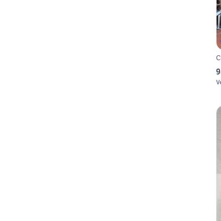
C
9
V