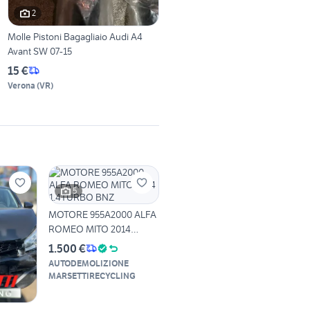
2
Molle Pistoni Bagagliaio Audi A4
Avant SW 07-15
15 €
Verona
(
VR
)
5
MOTORE 955A2000 ALFA
ROMEO MITO 2014
1.4TURBO BNZ
1.500 €
AUTODEMOLIZIONE
MARSETTIRECYCLING