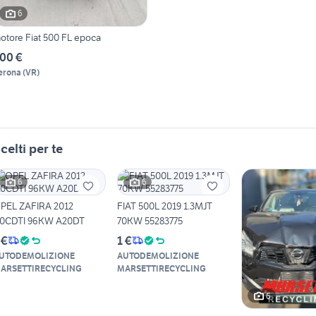
6
otore Fiat 500 FL epoca
00 €
erona
(
VR
)
celti per te
6
6
PEL ZAFIRA 2012
FIAT 500L 2019 1.3MJT
.0CDTI 96KW A20DT
70KW 55283775
 €
1 €
UTODEMOLIZIONE
AUTODEMOLIZIONE
ARSETTIRECYCLING
MARSETTIRECYCLING
6