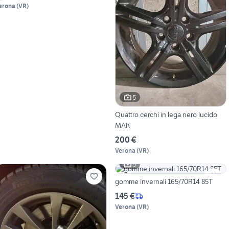
erona
(
VR
)
5
Quattro cerchi in lega nero lucido
MAK
200 €
Verona
(
VR
)
5
gomme invernali 165/70R14 85T
145 €
Verona
(
VR
)