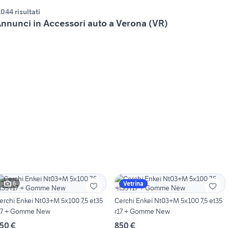
.044 risultati
nnunci in Accessori auto a Verona (VR)
6
Vetrina
erchi Enkei Nt03+M 5x100 7,5 et35
Cerchi Enkei Nt03+M 5x100 7,5 et35
17 + Gomme New
r17 + Gomme New
50 €
850 €