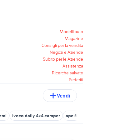
Modelli auto
Magazine
Consigli per la vendita
Negozi e Aziende
Subito per le Aziende
Assistenza
Ricerche salvate
Preferiti
Vendi
cemi
iveco daily 4x4 camper
ape 50 usata bergamo
nissan eval