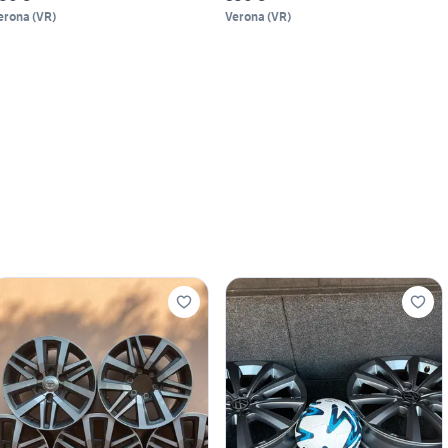
erona
(
VR
)
Verona
(
VR
)