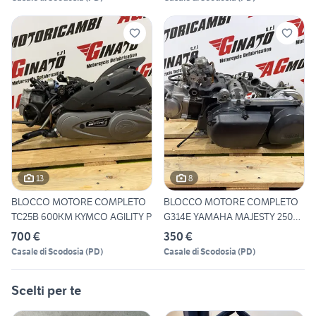
13
8
BLOCCO MOTORE COMPLETO
BLOCCO MOTORE COMPLETO
TC25B 600KM KYMCO AGILITY P
G314E YAMAHA MAJESTY 250
2T
700 €
350 €
Casale di Scodosia
(
PD
)
Casale di Scodosia
(
PD
)
Scelti per te