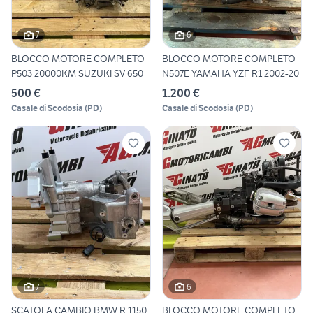
7
6
BLOCCO MOTORE COMPLETO
BLOCCO MOTORE COMPLETO
P503 20000KM SUZUKI SV 650
N507E YAMAHA YZF R1 2002-20
500 €
1.200 €
Casale di Scodosia
(
PD
)
Casale di Scodosia
(
PD
)
7
6
SCATOLA CAMBIO BMW R 1150
BLOCCO MOTORE COMPLETO