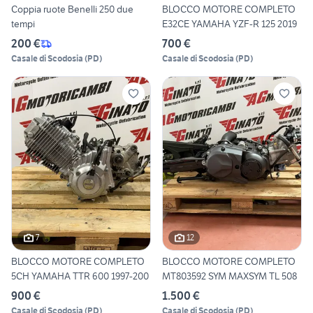
Coppia ruote Benelli 250 due
BLOCCO MOTORE COMPLETO
tempi
E32CE YAMAHA YZF-R 125 2019
200 €
700 €
Casale di Scodosia
(
PD
)
Casale di Scodosia
(
PD
)
7
12
BLOCCO MOTORE COMPLETO
BLOCCO MOTORE COMPLETO
5CH YAMAHA TTR 600 1997-200
MT803592 SYM MAXSYM TL 508
900 €
1.500 €
Casale di Scodosia
(
PD
)
Casale di Scodosia
(
PD
)