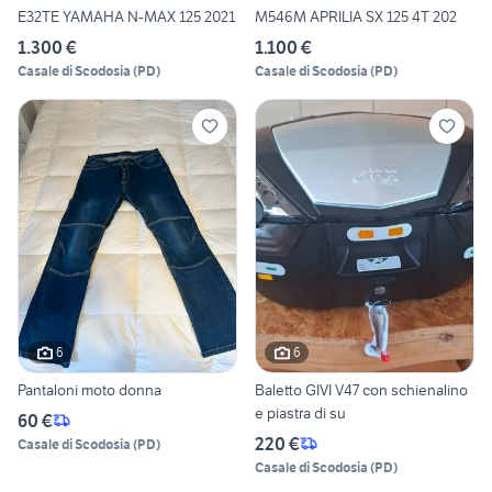
E32TE YAMAHA N-MAX 125 2021
M546M APRILIA SX 125 4T 202
1.300 €
1.100 €
Casale di Scodosia
(
PD
)
Casale di Scodosia
(
PD
)
6
6
Pantaloni moto donna
Baletto GIVI V47 con schienalino
e piastra di su
60 €
220 €
Casale di Scodosia
(
PD
)
Casale di Scodosia
(
PD
)