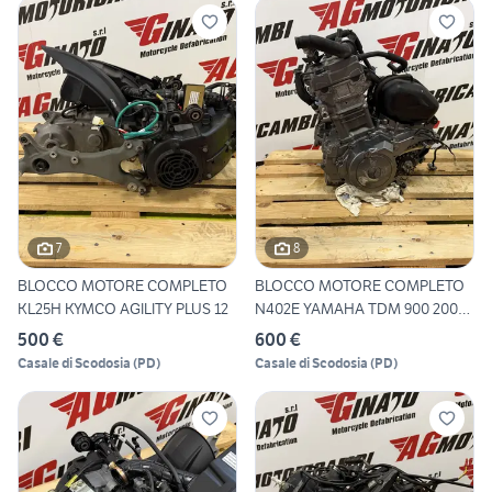
7
8
BLOCCO MOTORE COMPLETO
BLOCCO MOTORE COMPLETO
KL25H KYMCO AGILITY PLUS 12
N402E YAMAHA TDM 900 2002-
2
500 €
600 €
Casale di Scodosia
(
PD
)
Casale di Scodosia
(
PD
)