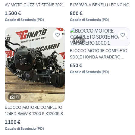
AV MOTO GUZZI V7 STONE 2021
BJ269MR-A BENELLI LEONCINO
1.500 €
800 €
Casale di Scodosia
(
PD
)
Casale di Scodosia
(
PD
)
6
BLOCCO MOTORE COMPLETO
SD01E HONDA VARADERO
1000 1
650 €
Casale di Scodosia
(
PD
)
13
BLOCCO MOTORE COMPLETO
124ED BMW K 1200 R K1200R S
1.100 €
Casale di Scodosia
(
PD
)