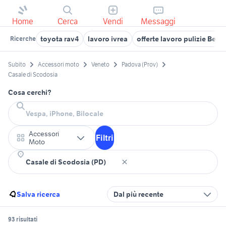
Home
Cerca
Vendi
Messaggi
toyota rav4
lavoro ivrea
offerte lavoro pulizie Ber
Ricerche
Subito
Accessori moto
Veneto
Padova (Prov)
Casale di Scodosia
Cosa cerchi?
Accessori
Filtri
Moto
Salva ricerca
Dal più recente
93 risultati