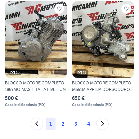
10
11
BLOCCO MOTORE COMPLETO
BLOCCO MOTORE COMPLETO
185YMQ MASH ITALIA FIVE HUN
M551M APRILIA DORSODURO
SHI
500 €
650 €
Casale di Scodosia
(
PD
)
Casale di Scodosia
(
PD
)
1
2
3
4