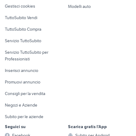
Veicoli commerciali
altro
Gestisci cookies
Modelli auto
Case vacanza
TuttoSubito Vendi
Uffici e Locali
TuttoSubito Compra
commerciali
Servizio TuttoSubito
elettronica
per la casa e la
sports e hobby
Servizio TuttoSubito per
persona
Informatica
Animali
Professionisti
Arredamento e
Console e
Accessori per
Casalinghi
Inserisci annuncio
Videogiochi
animali
Elettrodomestici
Promuovi annuncio
Audio/Video
Musica e Film
Giardino e Fai da te
Consigli per la vendita
Fotografia
Libri e Riviste
Abbigliamento e
Negozi e Aziende
Telefonia
Strumenti Musicali
Accessori
Subito per le aziende
Sports
Tutto per i bambini
Seguici su
Scarica gratis l'App
Biciclette
Facebook
Subito per Android