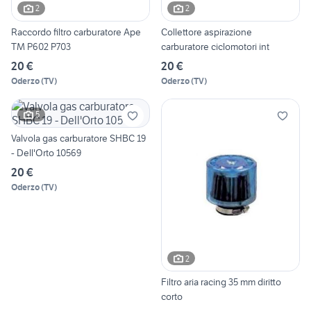
2
2
Raccordo filtro carburatore Ape
Collettore aspirazione
TM P602 P703
carburatore ciclomotori int
20 €
20 €
Oderzo
(
TV
)
Oderzo
(
TV
)
5
Valvola gas carburatore SHBC 19
- Dell'Orto 10569
20 €
Oderzo
(
TV
)
2
Filtro aria racing 35 mm diritto
corto