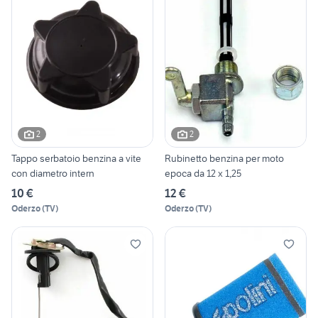
2
2
Tappo serbatoio benzina a vite
Rubinetto benzina per moto
con diametro intern
epoca da 12 x 1,25
10 €
12 €
Oderzo
(
TV
)
Oderzo
(
TV
)