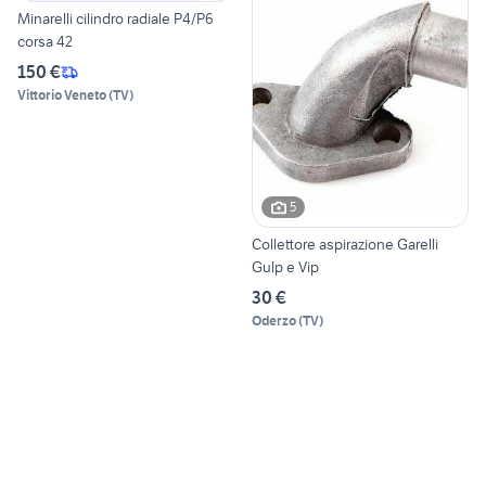
Minarelli cilindro radiale P4/P6
corsa 42
150 €
Vittorio Veneto
(
TV
)
5
Collettore aspirazione Garelli
Gulp e Vip
30 €
Oderzo
(
TV
)