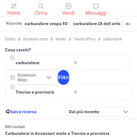
Home
Cerca
Vendi
Messaggi
carburatore vespa 50
carburatore 16 dell orto
carbu
Ricerche
Subito
Accessori moto
Veneto
Treviso (Prov)
carburatore
Cosa cerchi?
Accessori
Filtri
Moto
Salva ricerca
Dal più recente
690 risultati
Carburatore in Accessori moto a Treviso e provincia