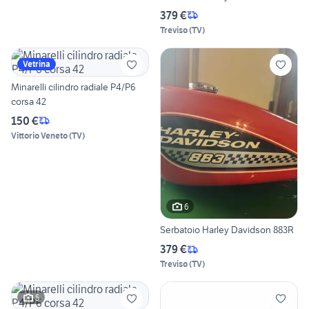
379 €
Treviso
(
TV
)
Vetrina
Minarelli cilindro radiale P4/P6
corsa 42
150 €
Vittorio Veneto
(
TV
)
6
Serbatoio Harley Davidson 883R
379 €
Treviso
(
TV
)
5