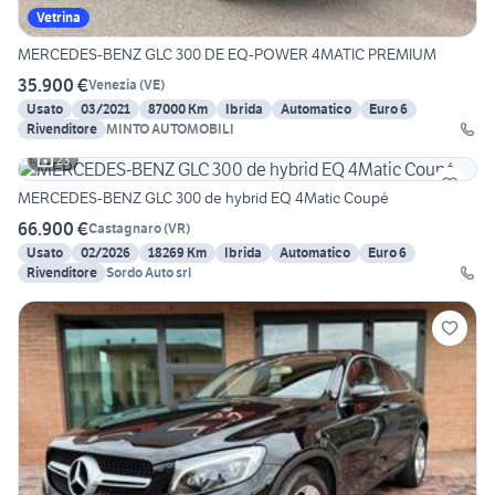
Vetrina
MERCEDES-BENZ GLC 300 DE EQ-POWER 4MATIC PREMIUM
35.900 €
Venezia
(
VE
)
Usato
03/2021
87000 Km
Ibrida
Automatico
Euro 6
Rivenditore
MINTO AUTOMOBILI
23
MERCEDES-BENZ GLC 300 de hybrid EQ 4Matic Coupé
66.900 €
Castagnaro
(
VR
)
Usato
02/2026
18269 Km
Ibrida
Automatico
Euro 6
Rivenditore
Sordo Auto srl