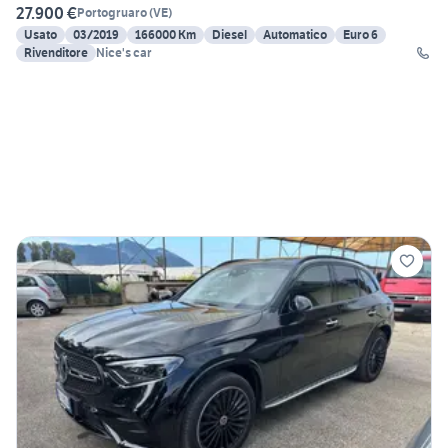
27.900 €
Portogruaro
(
VE
)
Usato
03/2019
166000 Km
Diesel
Automatico
Euro 6
Rivenditore
Nice's car