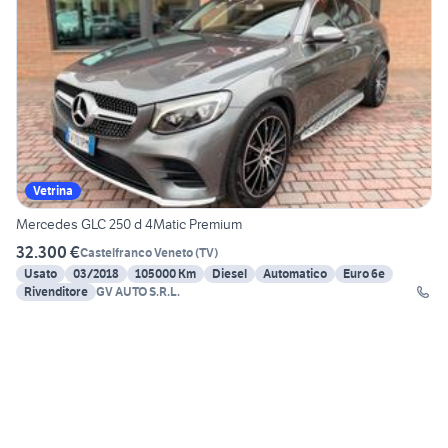
Vetrina
Mercedes GLC 250 d 4Matic Premium
32.300 €
Castelfranco Veneto
(
TV
)
Usato
03/2018
105000 Km
Diesel
Automatico
Euro 6e
Rivenditore
GV AUTO S.R.L.