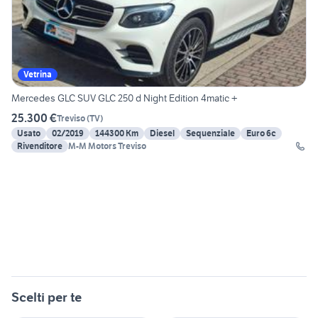
Vetrina
Mercedes GLC SUV GLC 250 d Night Edition 4matic +
25.300 €
Treviso
(
TV
)
Usato
02/2019
144300 Km
Diesel
Sequenziale
Euro 6c
Rivenditore
M-M Motors Treviso
Scelti per te