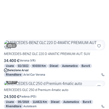
11
MERCEDES-BENZ GLC 220 D 4MATIC PREMIUM AUT. SUV
34.400 €
Verona
(
VR
)
Usato
02/2022
93038 Km
Diesel
Automatico
Euro 6
Selezione Arval
Rivenditore
Ariel Car Verona
20
MERCEDES GLC 250 d Premium 4matic auto
24.500 €
Padova
(
PD
)
Usato
05/2019
114821 Km
Diesel
Automatico
Euro 6
Rivenditore
Autoteam