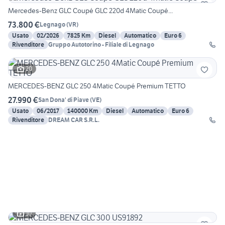
Mercedes-Benz GLC Coupé GLC 220d 4Matic Coupé...
73.800 €
Legnago
(
VR
)
Usato
02/2026
7825 Km
Diesel
Automatico
Euro 6
Rivenditore
Gruppo Autotorino - Filiale di Legnago
20
MERCEDES-BENZ GLC 250 4Matic Coupé Premium TETTO
27.990 €
San Dona' di Piave
(
VE
)
Usato
06/2017
140000 Km
Diesel
Automatico
Euro 6
Rivenditore
DREAM CAR S.R.L.
10