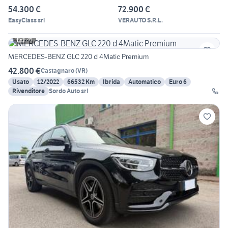
54.300 €
72.900 €
EasyClass srl
VERAUTO S.R.L.
26
MERCEDES-BENZ GLC 220 d 4Matic Premium
42.800 €
Castagnaro
(
VR
)
Usato
12/2022
66532 Km
Ibrida
Automatico
Euro 6
Rivenditore
Sordo Auto srl