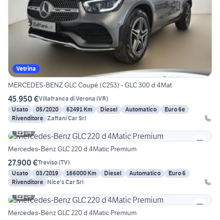
Vetrina
MERCEDES-BENZ GLC Coupé (C253) - GLC 300 d 4Mat
45.950 €
Villafranca di Verona
(
VR
)
Usato
05/2020
62491 Km
Diesel
Automatico
Euro 6e
Rivenditore
Zaffani Car Srl
24
Mercedes-Benz GLC 220 d 4Matic Premium
27.900 €
Treviso
(
TV
)
Usato
03/2019
166000 Km
Diesel
Automatico
Euro 6
Rivenditore
Nice's Car Srl
24
Mercedes-Benz GLC 220 d 4Matic Premium