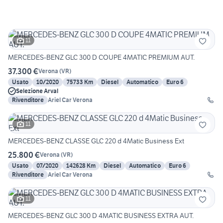
11
MERCEDES-BENZ GLC 300 D COUPE 4MATIC PREMIUM AUT.
37.300 €
Verona
(
VR
)
Usato
10/2020
75733 Km
Diesel
Automatico
Euro 6
Selezione Arval
Rivenditore
Ariel Car Verona
11
MERCEDES-BENZ CLASSE GLC 220 d 4Matic Business Ext
25.800 €
Verona
(
VR
)
Usato
07/2020
142628 Km
Diesel
Automatico
Euro 6
Rivenditore
Ariel Car Verona
11
MERCEDES-BENZ GLC 300 D 4MATIC BUSINESS EXTRA AUT.