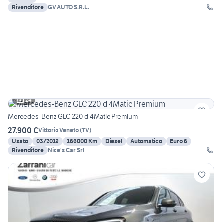
Rivenditore
GV AUTO S.R.L.
24
Mercedes-Benz GLC 220 d 4Matic Premium
27.900 €
Vittorio Veneto
(
TV
)
Usato
03/2019
166000 Km
Diesel
Automatico
Euro 6
Rivenditore
Nice's Car Srl