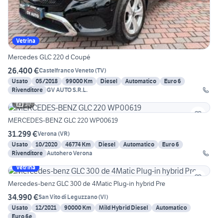
Vetrina
Mercedes GLC 220 d Coupé
26.400 €
Castelfranco Veneto
(
TV
)
Usato
05/2018
99000 Km
Diesel
Automatico
Euro 6
Rivenditore
GV AUTO S.R.L.
10
MERCEDES-BENZ GLC 220 WP00619
31.299 €
Verona
(
VR
)
Usato
10/2020
46774 Km
Diesel
Automatico
Euro 6
Rivenditore
Autohero Verona
Vetrina
Mercedes-benz GLC 300 de 4Matic Plug-in hybrid Pre
34.990 €
San Vito di Leguzzano
(
VI
)
Usato
12/2021
90000 Km
Mild Hybrid Diesel
Automatico
Euro 6e