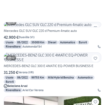
16
Mercedes GLC SUV GLC 220 d Premium 4matic auto
42.900 €
Dueville
(
VI
)
Usato
05/2022
35000 Km
Diesel
Automatico
Euro 6
Rivenditore
Autokendaf Srl
11
MERCEDES-BENZ GLC 300 E 4MATIC EQ-POWER BUSINESS E
31.250 €
Verona
(
VR
)
Usato
06/2022
99753 Km
Mild Hybrid Benzina
Automatico
Euro 6
Selezione Arval
Rivenditore
Ariel Car Verona