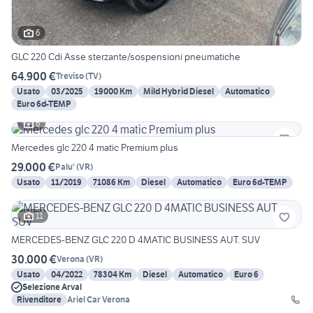
6
GLC 220 Cdi Asse sterzante/sospensioni pneumatiche
64.900 €
Treviso
(
TV
)
Usato
03/2025
19000 Km
Mild Hybrid Diesel
Automatico
Euro 6d-TEMP
6
Mercedes glc 220 4 matic Premium plus
29.000 €
Palu'
(
VR
)
Usato
11/2019
71086 Km
Diesel
Automatico
Euro 6d-TEMP
11
MERCEDES-BENZ GLC 220 D 4MATIC BUSINESS AUT. SUV
30.000 €
Verona
(
VR
)
Usato
04/2022
78304 Km
Diesel
Automatico
Euro 6
Selezione Arval
Rivenditore
Ariel Car Verona