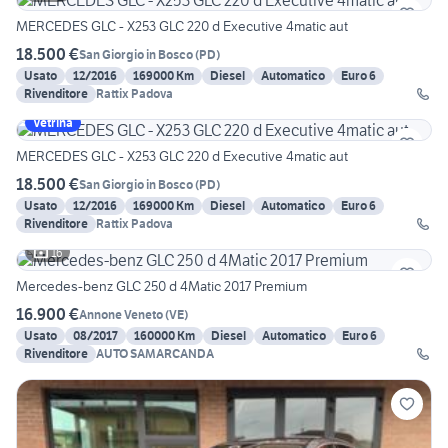
MERCEDES GLC - X253 GLC 220 d Executive 4matic aut
18.500 €
San Giorgio in Bosco
(
PD
)
Usato
12/2016
169000 Km
Diesel
Automatico
Euro 6
Rivenditore
Rattix Padova
Vetrina
MERCEDES GLC - X253 GLC 220 d Executive 4matic aut
18.500 €
San Giorgio in Bosco
(
PD
)
Usato
12/2016
169000 Km
Diesel
Automatico
Euro 6
Rivenditore
Rattix Padova
16
Mercedes-benz GLC 250 d 4Matic 2017 Premium
16.900 €
Annone Veneto
(
VE
)
Usato
08/2017
160000 Km
Diesel
Automatico
Euro 6
Rivenditore
AUTO SAMARCANDA