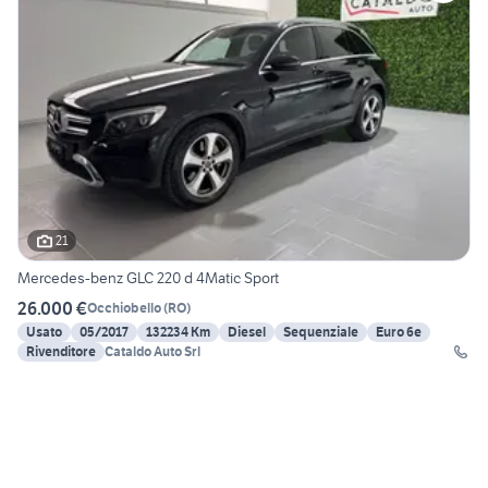
21
Mercedes-benz GLC 220 d 4Matic Sport
26.000 €
Occhiobello
(
RO
)
Usato
05/2017
132234 Km
Diesel
Sequenziale
Euro 6e
Rivenditore
Cataldo Auto Srl