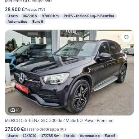
Mercede GLC coupe 350
28.900 €
Treviso
(
TV
)
Usato
06/2018
97000 Km
PHEV - Ibrido Plug-in Benzina
Automatico
Euro 6
18
MERCEDES-BENZ GLC 300 de 4Matic EQ-Power Premium
27.900 €
Bassano del Grappa
(
VI
)
Usato
12/2020
172785 Km
Ibrida
Automatico
Euro 6