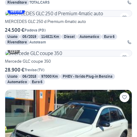
Rivenditore
TOTALCARS
Vetrina
MERCEDES GLC 250 d Premium 4matic auto
24.500 €
Padova
(
PD
)
Usato
05/2019
114821 Km
Diesel
Automatico
Euro 6
Rivenditore
Autoteam
6
Mercede GLC coupe 350
28.900 €
Treviso
(
TV
)
Usato
06/2018
97000 Km
PHEV - Ibrido Plug-in Benzina
Automatico
Euro 6