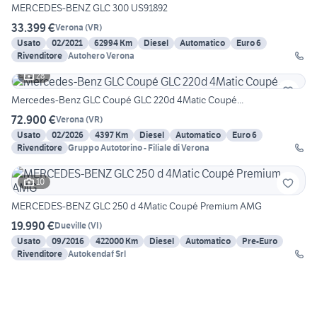
MERCEDES-BENZ GLC 300 US91892
33.399 €
Verona
(
VR
)
Usato
02/2021
62994 Km
Diesel
Automatico
Euro 6
Rivenditore
Autohero Verona
28
Mercedes-Benz GLC Coupé GLC 220d 4Matic Coupé...
72.900 €
Verona
(
VR
)
Usato
02/2026
4397 Km
Diesel
Automatico
Euro 6
Rivenditore
Gruppo Autotorino - Filiale di Verona
10
MERCEDES-BENZ GLC 250 d 4Matic Coupé Premium AMG
19.990 €
Dueville
(
VI
)
Usato
09/2016
422000 Km
Diesel
Automatico
Pre-Euro
Rivenditore
Autokendaf Srl