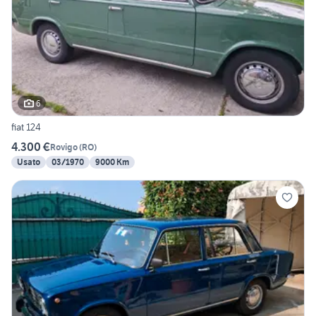
6
fiat 124
4.300 €
Rovigo
(
RO
)
Usato
03/1970
9000 Km