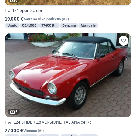
6
Fiat 124 Sport Spider
19.000 €
Marano di Valpolicella
(
VR
)
Usato
05/1960
37400 Km
Benzina
Manuale
5
FIAT 124 SPIDER 1.8 VERSIONE ITALIANA del 73
27.000 €
Vicenza
(
VI
)