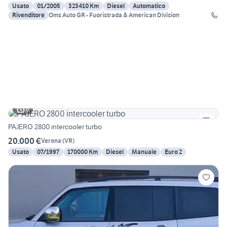
Usato
01/2005
323410 Km
Diesel
Automatico
Rivenditore
Oms Auto GR - Fuoristrada & American Division
6
PAJERO 2800 intercooler turbo
20.000 €
Verona
(
VR
)
Usato
07/1997
170000 Km
Diesel
Manuale
Euro 2