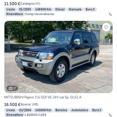
11.500 €
Caldogno
(
VI
)
Usato
01/2003
148900 Km
Diesel
Manuale
Euro 3
Rivenditore
Comproevendoauto
17
MITSUBISHI Pajero 3.5i GDI V6 24V cat 5p. GLS2 A
16.500 €
Scorze'
(
VE
)
Usato
02/2004
140000 Km
Benzina
Automatico
Euro 3
Rivenditore
LEGEND CARS