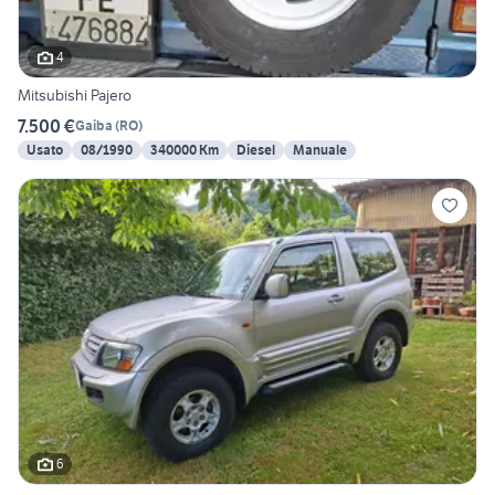
4
Mitsubishi Pajero
7.500 €
Gaiba
(
RO
)
Usato
08/1990
340000 Km
Diesel
Manuale
6