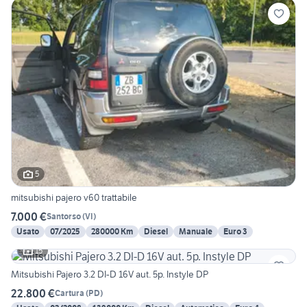
5
mitsubishi pajero v60 trattabile
7.000 €
Santorso
(
VI
)
Usato
07/2025
280000 Km
Diesel
Manuale
Euro 3
15
Mitsubishi Pajero 3.2 DI-D 16V aut. 5p. Instyle DP
22.800 €
Cartura
(
PD
)