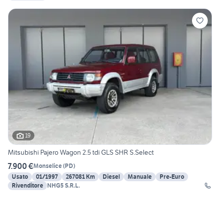
19
Mitsubishi Pajero Wagon 2.5 tdi GLS SHR S.Select
7.900 €
Monselice
(
PD
)
Usato
01/1997
267081 Km
Diesel
Manuale
Pre-Euro
Rivenditore
NHG5 S.R.L.