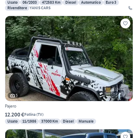
Usato
06/2003
472583 Km
Diesel
Automatico
Euro 3
Rivenditore
YANIS CARS
5
Pajero
12.200 €
Follina
(
TV
)
Usato
11/1986
37000 Km
Diesel
Manuale