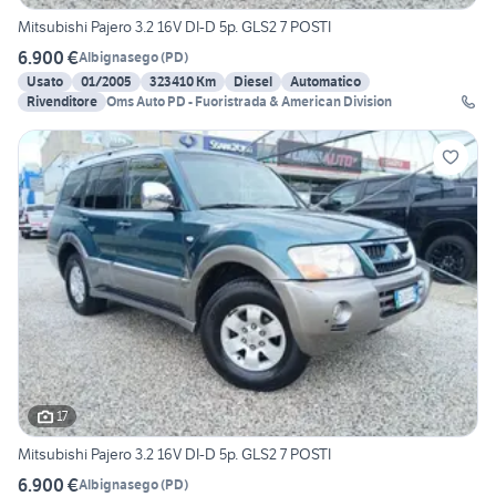
Mitsubishi Pajero 3.2 16V DI-D 5p. GLS2 7 POSTI
6.900 €
Albignasego
(
PD
)
Usato
01/2005
323410 Km
Diesel
Automatico
Rivenditore
Oms Auto PD - Fuoristrada & American Division
17
Mitsubishi Pajero 3.2 16V DI-D 5p. GLS2 7 POSTI
6.900 €
Albignasego
(
PD
)