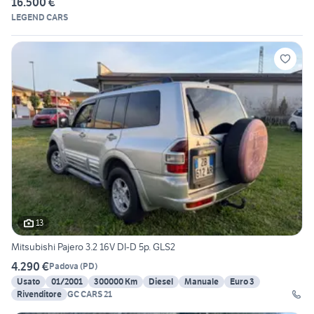
16.500 €
LEGEND CARS
13
Mitsubishi Pajero 3.2 16V DI-D 5p. GLS2
4.290 €
Padova
(
PD
)
Usato
01/2001
300000 Km
Diesel
Manuale
Euro 3
Rivenditore
GC CARS 21