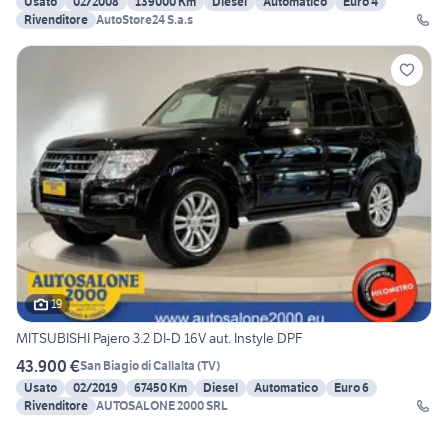
Usato
02/2008
139000 Km
Diesel
Automatico
Euro 4
Rivenditore
AutoStore24 S.a.s
19
MITSUBISHI Pajero 3.2 DI-D 16V aut. Instyle DPF
43.900 €
San Biagio di Callalta
(
TV
)
Usato
02/2019
67450 Km
Diesel
Automatico
Euro 6
Rivenditore
AUTOSALONE 2000 SRL