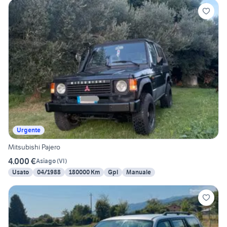
Urgente
Mitsubishi Pajero
4.000 €
Asiago
(
VI
)
Usato
04/1988
180000 Km
Gpl
Manuale