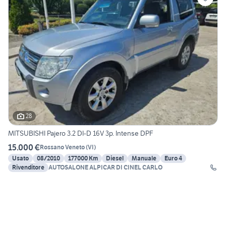
28
MITSUBISHI Pajero 3.2 DI-D 16V 3p. Intense DPF
15.000 €
Rossano Veneto
(
VI
)
Usato
08/2010
177000 Km
Diesel
Manuale
Euro 4
Rivenditore
AUTOSALONE ALPICAR DI CINEL CARLO