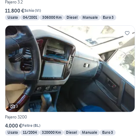
Pajero 3.2
11.800 €
Schio
(
VI
)
Usato
04/2001
306000 Km
Diesel
Manuale
Euro 3
3
Pajero 3200
4.000 €
Feltre
(
BL
)
Usato
11/2004
320000 Km
Diesel
Manuale
Euro 3