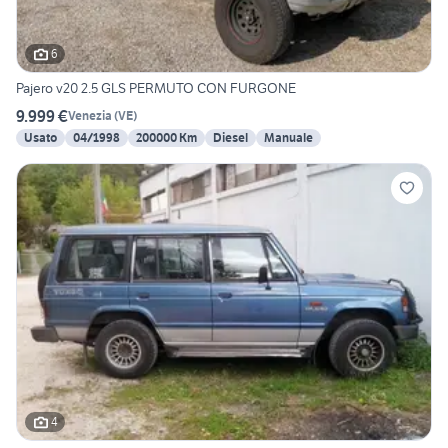
6
Pajero v20 2.5 GLS PERMUTO CON FURGONE
9.999 €
Venezia
(
VE
)
Usato
04/1998
200000 Km
Diesel
Manuale
4