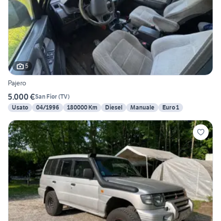
5
Pajero
5.000 €
San Fior
(
TV
)
Usato
04/1996
180000 Km
Diesel
Manuale
Euro 1