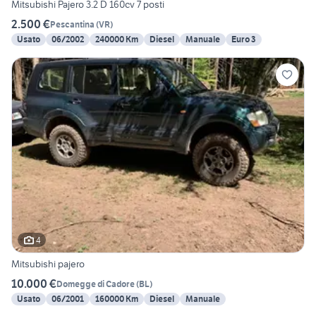
Mitsubishi Pajero 3.2 D 160cv 7 posti
2.500 €
Pescantina
(
VR
)
Usato
06/2002
240000 Km
Diesel
Manuale
Euro 3
4
Mitsubishi pajero
10.000 €
Domegge di Cadore
(
BL
)
Usato
06/2001
160000 Km
Diesel
Manuale