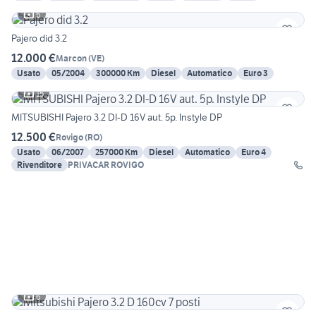
6
Pajero did 3.2
12.000 €
Marcon
(
VE
)
Usato
05/2004
300000 Km
Diesel
Automatico
Euro 3
15
MITSUBISHI Pajero 3.2 DI-D 16V aut. 5p. Instyle DP
12.500 €
Rovigo
(
RO
)
Usato
06/2007
257000 Km
Diesel
Automatico
Euro 4
Rivenditore
PRIVACAR ROVIGO
6