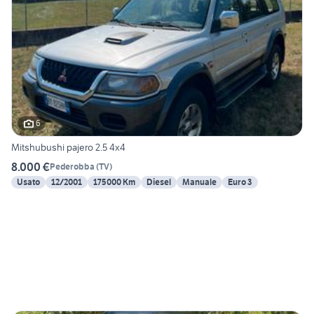
6
Mitshubushi pajero 2.5 4x4
8.000 €
Pederobba
(
TV
)
Usato
12/2001
175000 Km
Diesel
Manuale
Euro 3