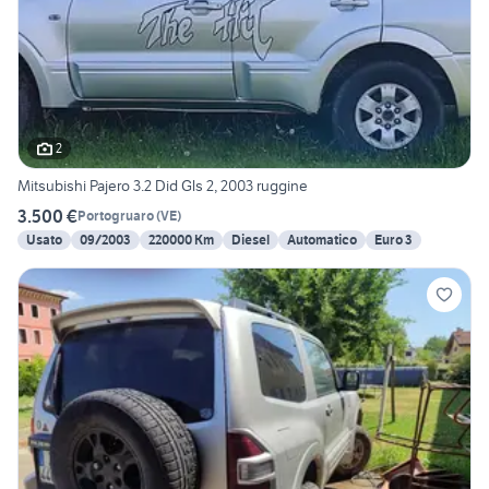
2
Mitsubishi Pajero 3.2 Did Gls 2, 2003 ruggine
3.500 €
Portogruaro
(
VE
)
Usato
09/2003
220000 Km
Diesel
Automatico
Euro 3