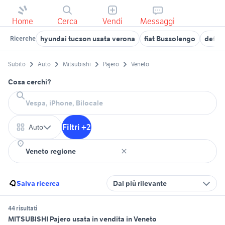
Home
Cerca
Vendi
Messaggi
hyundai tucson usata verona
fiat Bussolengo
defen
Ricerche
Subito
Auto
Mitsubishi
Pajero
Veneto
Cosa cerchi?
Filtri +2
Auto
Salva ricerca
Dal più rilevante
44 risultati
MITSUBISHI Pajero usata in vendita in Veneto