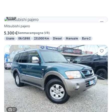
6
Mitsubishi pajero
5.300 €
Sommacampagna
(
VR
)
Usato
06/1998
231000 Km
Diesel
Manuale
Euro 2
17