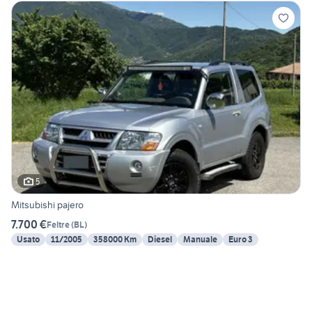
5
Mitsubishi pajero
7.700 €
Feltre
(
BL
)
Usato
11/2005
358000 Km
Diesel
Manuale
Euro 3