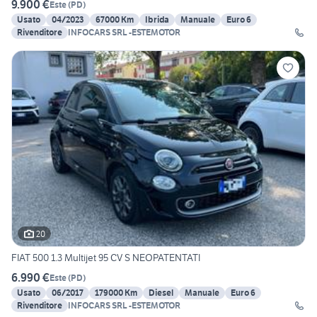
9.900 €
Este
(
PD
)
Usato
04/2023
67000 Km
Ibrida
Manuale
Euro 6
Rivenditore
INFOCARS SRL -ESTEMOTOR
20
FIAT 500 1.3 Multijet 95 CV S NEOPATENTATI
6.990 €
Este
(
PD
)
Usato
06/2017
179000 Km
Diesel
Manuale
Euro 6
Rivenditore
INFOCARS SRL -ESTEMOTOR