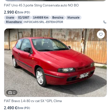
FIAT Uno 45 3 porte Sting Conservata auto NO BO
2.990 €
Este
(
PD
)
Usato
02/1987
144989 Km
Benzina
Manuale
Rivenditore
INFOCARS SRL -ESTEMOTOR
12
FIAT Bravo 1.4i 80 cv cat SX *GPL Clima
2.490 €
Este
(
PD
)