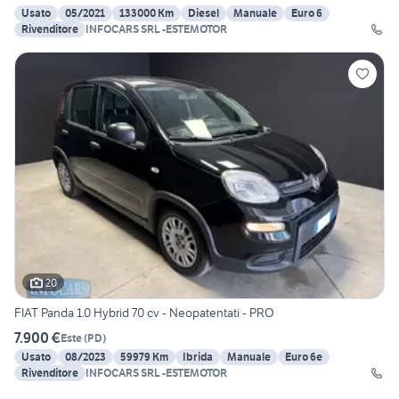
Usato
05/2021
133000 Km
Diesel
Manuale
Euro 6
Rivenditore
INFOCARS SRL -ESTEMOTOR
20
FIAT Panda 1.0 Hybrid 70 cv - Neopatentati - PRO
7.900 €
Este
(
PD
)
Usato
08/2023
59979 Km
Ibrida
Manuale
Euro 6e
Rivenditore
INFOCARS SRL -ESTEMOTOR