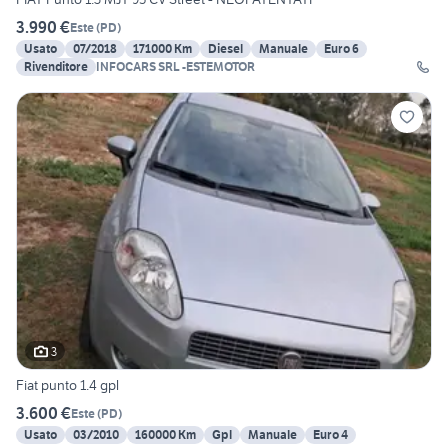
3.990 €
Este
(
PD
)
Usato
07/2018
171000 Km
Diesel
Manuale
Euro 6
Rivenditore
INFOCARS SRL -ESTEMOTOR
3
Fiat punto 1.4 gpl
3.600 €
Este
(
PD
)
Usato
03/2010
160000 Km
Gpl
Manuale
Euro 4