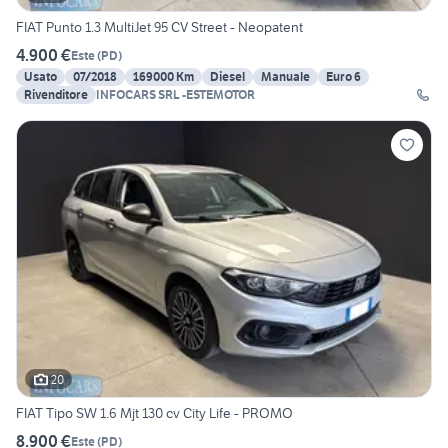
FIAT Punto 1.3 MultiJet 95 CV Street - Neopatent
4.900 €
Este
(
PD
)
Usato
07/2018
169000 Km
Diesel
Manuale
Euro 6
Rivenditore
INFOCARS SRL -ESTEMOTOR
20
FIAT Tipo SW 1.6 Mjt 130 cv City Life - PROMO
8.900 €
Este
(
PD
)