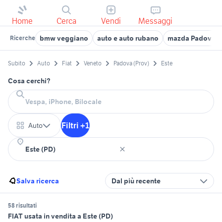
Home
Cerca
Vendi
Messaggi
bmw veggiano
auto e auto rubano
mazda Padova
Ricerche
Subito
Auto
Fiat
Veneto
Padova (Prov)
Este
Cosa cerchi?
Filtri +1
Auto
Salva ricerca
Dal più recente
58 risultati
FIAT usata in vendita a Este (PD)