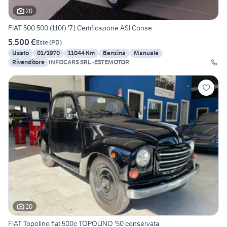
20
FIAT 500 500 (110f) '71 Certificazione ASI Conse
5.500 €
Este
(
PD
)
Usato
01/1970
11044 Km
Benzina
Manuale
Rivenditore
INFOCARS SRL -ESTEMOTOR
20
FIAT Topolino fiat 500c TOPOLINO '50 conservata