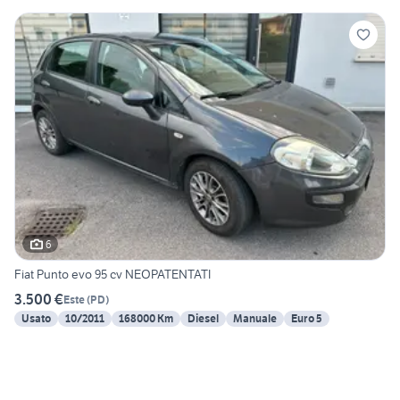
6
Fiat Punto evo 95 cv NEOPATENTATI
3.500 €
Este
(
PD
)
Usato
10/2011
168000 Km
Diesel
Manuale
Euro 5