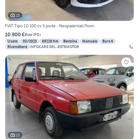
20
FIAT Tipo 1.0 100 cv 5 porte - Neopatentati Prom
10.900 €
Este
(
PD
)
Usato
03/2023
89228 Km
Benzina
Manuale
Euro 6
Rivenditore
INFOCARS SRL -ESTEMOTOR
20