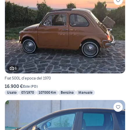
6
Fiat 500L d’epoca del 1970
16.900 €
Este
(
PD
)
Usato
07/1970
107000 Km
Benzina
Manuale