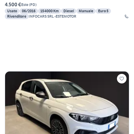
4.500 €
Este
(
PD
)
Usato
06/2016
154000 Km
Diesel
Manuale
Euro 5
Rivenditore
INFOCARS SRL -ESTEMOTOR