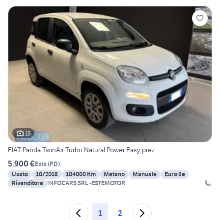
19
FIAT Panda TwinAir Turbo Natural Power Easy prez
5.900 €
Este
(
PD
)
Usato
10/2018
104000 Km
Metano
Manuale
Euro 6e
Rivenditore
INFOCARS SRL -ESTEMOTOR
1
2