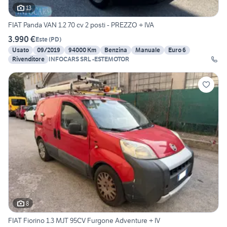
13
FIAT Panda VAN 1.2 70 cv 2 posti - PREZZO + IVA
3.990 €
Este
(
PD
)
Usato
09/2019
94000 Km
Benzina
Manuale
Euro 6
Rivenditore
INFOCARS SRL -ESTEMOTOR
8
FIAT Fiorino 1.3 MJT 95CV Furgone Adventure + IV