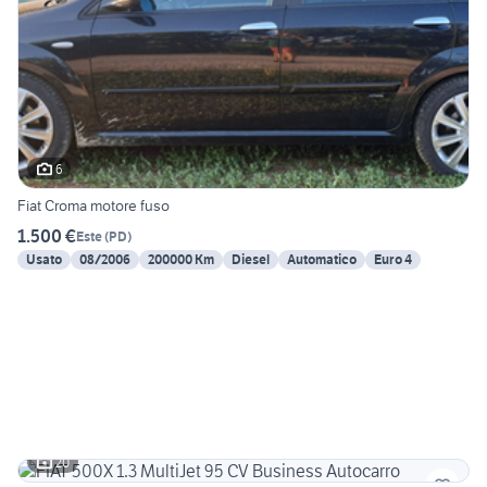
6
Fiat Croma motore fuso
1.500 €
Este
(
PD
)
Usato
08/2006
200000 Km
Diesel
Automatico
Euro 4
20