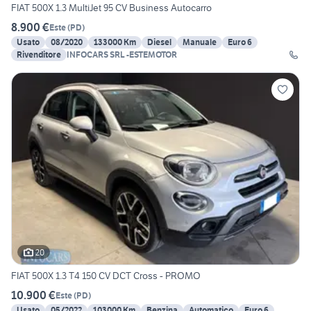
FIAT 500X 1.3 MultiJet 95 CV Business Autocarro
8.900 €
Este
(
PD
)
Usato
08/2020
133000 Km
Diesel
Manuale
Euro 6
Rivenditore
INFOCARS SRL -ESTEMOTOR
20
FIAT 500X 1.3 T4 150 CV DCT Cross - PROMO
10.900 €
Este
(
PD
)
Usato
05/2022
103000 Km
Benzina
Automatico
Euro 6