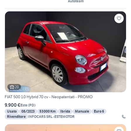
Autoteam
20
FIAT 500 1.0 Hybrid 70 cv - Neopatentati - PROMO
9.900 €
Este
(
PD
)
Usato
08/2023
53000 Km
Ibrida
Manuale
Euro 6
Rivenditore
INFOCARS SRL -ESTEMOTOR