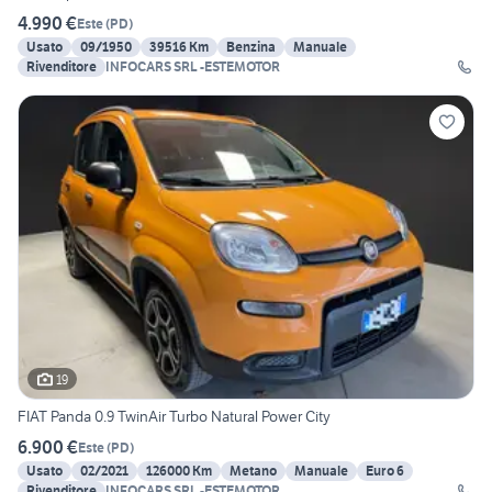
4.990 €
Este
(
PD
)
Usato
09/1950
39516 Km
Benzina
Manuale
Rivenditore
INFOCARS SRL -ESTEMOTOR
19
FIAT Panda 0.9 TwinAir Turbo Natural Power City
6.900 €
Este
(
PD
)
Usato
02/2021
126000 Km
Metano
Manuale
Euro 6
Rivenditore
INFOCARS SRL -ESTEMOTOR