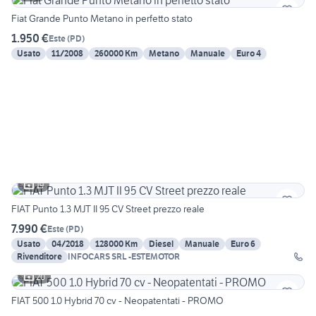
Fiat Grande Punto Metano in perfetto stato
1.950 €
Este
(
PD
)
Usato
11/2008
260000 Km
Metano
Manuale
Euro 4
19
FIAT Punto 1.3 MJT II 95 CV Street prezzo reale
7.990 €
Este
(
PD
)
Usato
04/2018
128000 Km
Diesel
Manuale
Euro 6
Rivenditore
INFOCARS SRL -ESTEMOTOR
20
FIAT 500 1.0 Hybrid 70 cv - Neopatentati - PROMO