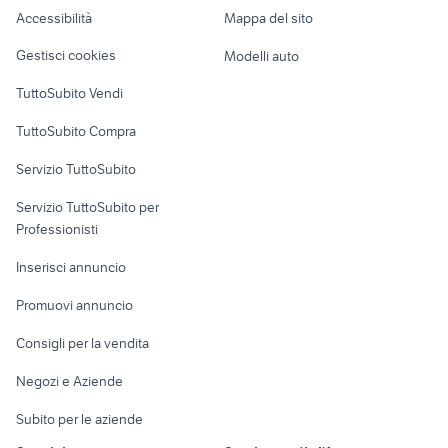
Caravan e Camper
Accessibilità
Mappa del sito
Loft, mansarde e
Veicoli commerciali
altro
Gestisci cookies
Modelli auto
Case vacanza
TuttoSubito Vendi
Uffici e Locali
TuttoSubito Compra
commerciali
Servizio TuttoSubito
elettronica
per la casa e la
sports e hobby
Servizio TuttoSubito per
persona
Informatica
Animali
Professionisti
Arredamento e
Console e
Accessori per
Casalinghi
Inserisci annuncio
Videogiochi
animali
Elettrodomestici
Promuovi annuncio
Audio/Video
Musica e Film
Giardino e Fai da te
Consigli per la vendita
Fotografia
Libri e Riviste
Abbigliamento e
Negozi e Aziende
Telefonia
Strumenti Musicali
Accessori
Subito per le aziende
Sports
Tutto per i bambini