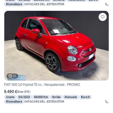
Rivenditore
INFOCARS SRL -ESTEMOTOR
20
FIAT 500 1.0 Hybrid 70 cv - Neopatentati - PROMO
9.490 €
Este
(
PD
)
Usato
04/2023
86000 Km
Ibrida
Manuale
Euro 6
Rivenditore
INFOCARS SRL -ESTEMOTOR