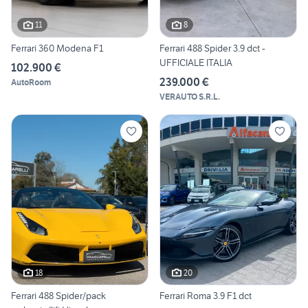
11
8
Ferrari 360 Modena F1
Ferrari 488 Spider 3.9 dct -
UFFICIALE ITALIA
102.900 €
239.000 €
AutoRoom
VERAUTO S.R.L.
18
20
Ferrari 488 Spider/pack
Ferrari Roma 3.9 F1 dct