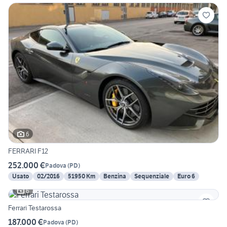
6
FERRARI F12
252.000 €
Padova
(
PD
)
Usato
02/2016
51950 Km
Benzina
Sequenziale
Euro 6
6
Ferrari Testarossa
187.000 €
Padova
(
PD
)