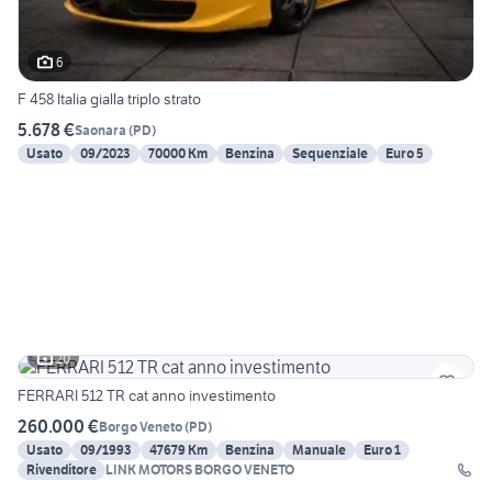
6
F 458 Italia gialla triplo strato
5.678 €
Saonara
(
PD
)
Usato
09/2023
70000 Km
Benzina
Sequenziale
Euro 5
20
FERRARI 512 TR cat anno investimento
260.000 €
Borgo Veneto
(
PD
)
Usato
09/1993
47679 Km
Benzina
Manuale
Euro 1
Rivenditore
LINK MOTORS BORGO VENETO