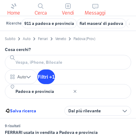
Home
Cerca
Vendi
Messaggi
911 a padova e provincia
fiat masera' di padova
aut
Ricerche
Subito
Auto
Ferrari
Veneto
Padova (Prov)
Cosa cerchi?
Filtri +1
Auto
Salva ricerca
Dal più rilevante
9 risultati
FERRARI usata in vendita a Padova e provincia