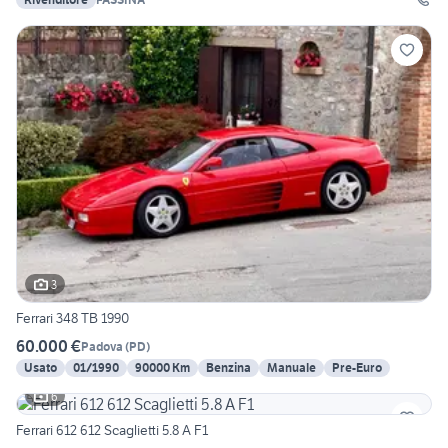
3
Ferrari 348 TB 1990
60.000 €
Padova
(
PD
)
Usato
01/1990
90000 Km
Benzina
Manuale
Pre-Euro
6
Ferrari 612 612 Scaglietti 5.8 A F1