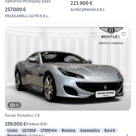
carbonio/lift/dispaly pass
223.900 €
257.000 €
ALFACARAVAN S.R.L
FRASCARELLI AUTO S.R.L.
15
Ferrari Portofino 3.9
199.000 €
Padova
(
PD
)
Usato
10/2019
17000 Km
Benzina
Automatico
Euro 6
Rivenditore
FASSINA