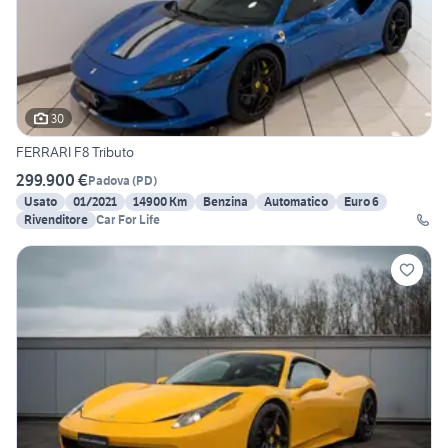
30
FERRARI F8 Tributo
299.900 €
Padova
(
PD
)
Usato
01/2021
14900 Km
Benzina
Automatico
Euro 6
Rivenditore
Car For Life