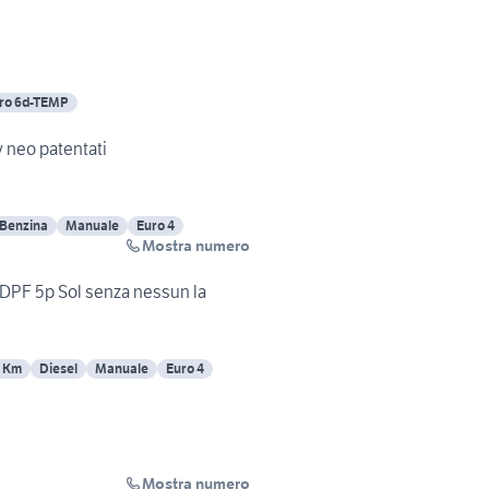
ro 6d-TEMP
v neo patentati
Benzina
Manuale
Euro 4
Mostra numero
 DPF 5p Sol senza nessun la
0 Km
Diesel
Manuale
Euro 4
Mostra numero