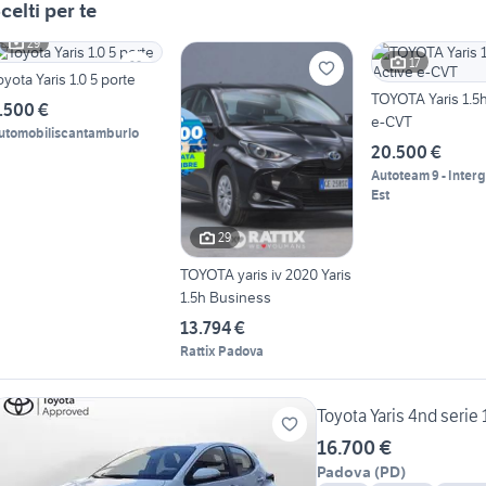
celti per te
29
17
oyota Yaris 1.0 5 porte
TOYOTA Yaris 1.5h
.500 €
e-CVT
utomobiliscantamburlo
20.500 €
Autoteam 9 - Inter
Est
29
TOYOTA yaris iv 2020 Yaris
1.5h Business
13.794 €
Rattix Padova
Toyota Yaris 4nd serie 
16.700 €
Padova
(
PD
)