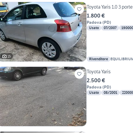
Toyota Yaris 1.0 3 porte
1.800 €
Padova
(
PD
)
Usato
07/2007
19000
15
Rivenditore
EQUILIBRIU
Toyota Yaris
2.500 €
Padova
(
PD
)
Usato
08/2001
22000