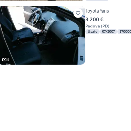
Toyota Yaris
3.200 €
Padova
(
PD
)
Usato
07/2007
17000
5