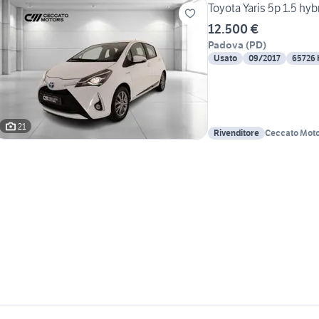
Toyota Yaris 5p 1.5 hyb
12.500 €
Padova
(
PD
)
Usato
09/2017
65726
21
Rivenditore
Ceccato Motor