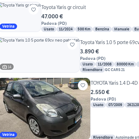
Toyota Yaris gr circuit
47.000 €
Padova
(
PD
)
Vetrina
Usato
11/2024
500 Km
Benzina
Manuale
Eu
Toyota Yaris 1.0 5 porte 69c
3.890 €
Padova
(
PD
)
Usato
11/2008
80000 Km
14
Rivenditore
GC CARS 21
TOYOTA Yaris 1.4 D-4D
2.550 €
Padova
(
PD
)
Usato
07/2009
26212
Vetrina
Rivenditore
Autoimade srl