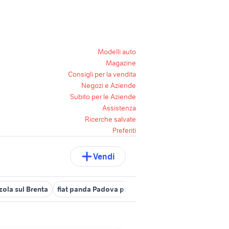
Modelli auto
Magazine
Consigli per la vendita
Negozi e Aziende
Subito per le Aziende
Assistenza
Ricerche salvate
Preferiti
Vendi
zola sul Brenta
fiat panda Padova provincia
auto Stanghella
p