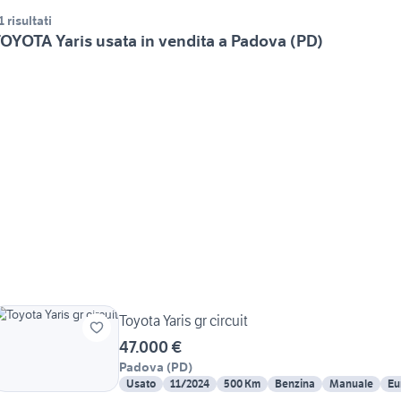
1 risultati
OYOTA Yaris usata in vendita a Padova (PD)
Toyota Yaris gr circuit
47.000 €
Padova
(
PD
)
Usato
11/2024
500 Km
Benzina
Manuale
Eu