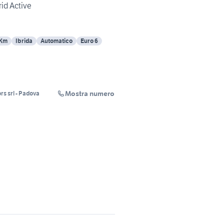
rid Active
 Km
Ibrida
Automatico
Euro 6
Mostra numero
s srl - Padova