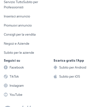
Servizio TuttoSubito per
persona
Informatica
Animali
Professionisti
Arredamento e
Console e
Accessori per
Casalinghi
Inserisci annuncio
Videogiochi
animali
Elettrodomestici
Promuovi annuncio
Audio/Video
Musica e Film
Giardino e Fai da te
Consigli per la vendita
Fotografia
Libri e Riviste
Abbigliamento e
Negozi e Aziende
Telefonia
Strumenti Musicali
Accessori
Subito per le aziende
Sports
Tutto per i bambini
Seguici su
Scarica gratis l'App
Biciclette
Facebook
Subito per Android
Collezionismo
TikTok
Subito per iOS
Instagram
YouTube