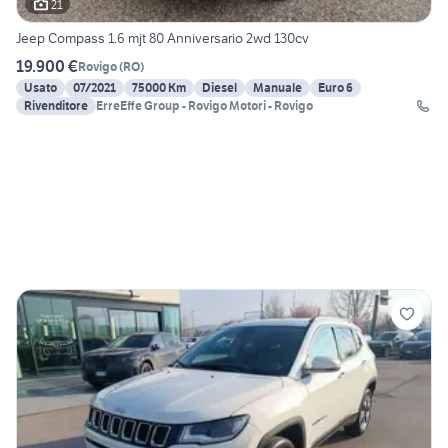
21
Jeep Compass 1.6 mjt 80 Anniversario 2wd 130cv
19.900 €
Rovigo
(
RO
)
Usato
07/2021
75000 Km
Diesel
Manuale
Euro 6
Rivenditore
ErreEffe Group - Rovigo Motori - Rovigo