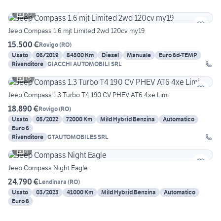
20
Jeep Compass 1.6 mjt Limited 2wd 120cv my19
15.500 €
Rovigo
(
RO
)
Usato
06/2019
84500 Km
Diesel
Manuale
Euro 6d-TEMP
Rivenditore
GIACCHI AUTOMOBILI SRL
15
Jeep Compass 1.3 Turbo T4 190 CV PHEV AT6 4xe Limi
18.890 €
Rovigo
(
RO
)
Usato
05/2022
72000 Km
Mild Hybrid Benzina
Automatico
Euro 6
Rivenditore
GTAUTOMOBILES SRL
6
Jeep Compass Night Eagle
24.790 €
Lendinara
(
RO
)
Usato
03/2023
41000 Km
Mild Hybrid Benzina
Automatico
Euro 6