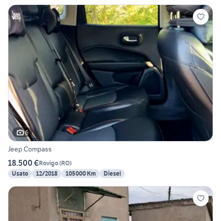
6
Jeep Compass
18.500 €
Rovigo
(
RO
)
Usato
12/2018
105000 Km
Diesel