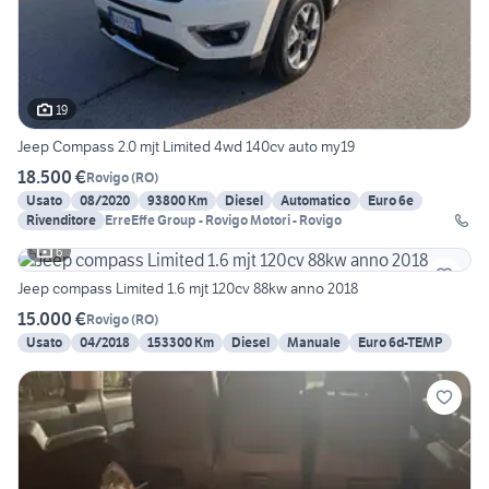
19
Jeep Compass 2.0 mjt Limited 4wd 140cv auto my19
18.500 €
Rovigo
(
RO
)
Usato
08/2020
93800 Km
Diesel
Automatico
Euro 6e
Rivenditore
ErreEffe Group - Rovigo Motori - Rovigo
6
Jeep compass Limited 1.6 mjt 120cv 88kw anno 2018
15.000 €
Rovigo
(
RO
)
Usato
04/2018
153300 Km
Diesel
Manuale
Euro 6d-TEMP