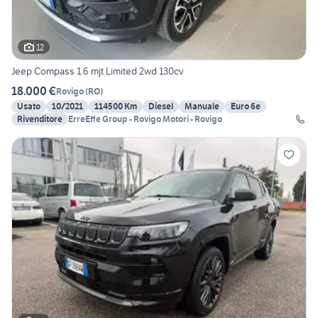
12
Jeep Compass 1.6 mjt Limited 2wd 130cv
18.000 €
Rovigo
(
RO
)
Usato
10/2021
114500 Km
Diesel
Manuale
Euro 6e
Rivenditore
ErreEffe Group - Rovigo Motori - Rovigo