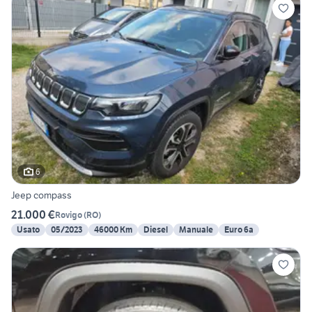
6
Jeep compass
21.000 €
Rovigo
(
RO
)
Usato
05/2023
46000 Km
Diesel
Manuale
Euro 6a