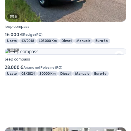
6
jeep compass
16.000 €
Rovigo
(
RO
)
Usato
12/2018
105000 Km
Diesel
Manuale
Euro 6b
6
Jeep compass
28.000 €
Ariano nel Polesine
(
RO
)
Usato
05/2024
30000 Km
Diesel
Manuale
Euro 6e