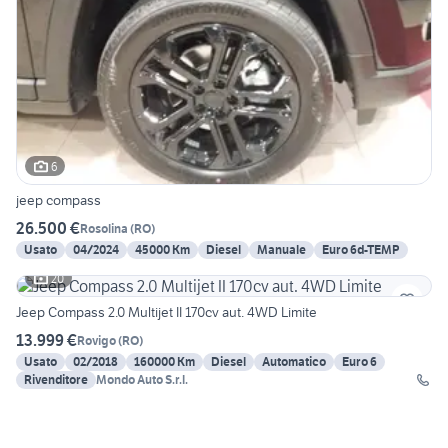
6
jeep compass
26.500 €
Rosolina
(
RO
)
Usato
04/2024
45000 Km
Diesel
Manuale
Euro 6d-TEMP
20
Jeep Compass 2.0 Multijet II 170cv aut. 4WD Limite
13.999 €
Rovigo
(
RO
)
Usato
02/2018
160000 Km
Diesel
Automatico
Euro 6
Rivenditore
Mondo Auto S.r.l.