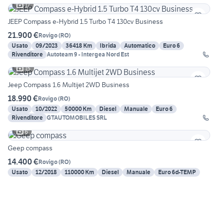
17
JEEP Compass e-Hybrid 1.5 Turbo T4 130cv Business
21.900 €
Rovigo
(
RO
)
Usato
09/2023
36418 Km
Ibrida
Automatico
Euro 6
Rivenditore
Autoteam 9 - Intergea Nord Est
15
Jeep Compass 1.6 Multijet 2WD Business
18.990 €
Rovigo
(
RO
)
Usato
10/2022
50000 Km
Diesel
Manuale
Euro 6
Rivenditore
GTAUTOMOBILES SRL
6
Geep compass
14.400 €
Rovigo
(
RO
)
Usato
12/2018
110000 Km
Diesel
Manuale
Euro 6d-TEMP