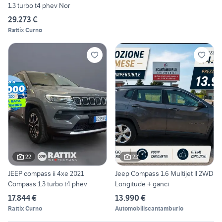
1.3 turbo t4 phev Nor
29.273 €
Rattix Curno
22
23
JEEP compass ii 4xe 2021
Jeep Compass 1.6 Multijet II 2WD
Compass 1.3 turbo t4 phev
Longitude + ganci
17.844 €
13.990 €
Rattix Curno
Automobiliscantamburlo