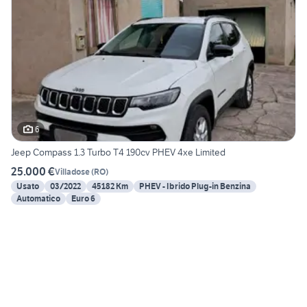
6
Jeep Compass 1.3 Turbo T4 190cv PHEV 4xe Limited
25.000 €
Villadose
(
RO
)
Usato
03/2022
45182 Km
PHEV - Ibrido Plug-in Benzina
Automatico
Euro 6