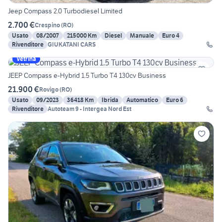
Jeep Compass 2.0 Turbodiesel Limited
2.700 €
Crespino
(
RO
)
Usato
08/2007
215000 Km
Diesel
Manuale
Euro 4
Rivenditore
GIUKATANI CARS
Vetrina
JEEP Compass e-Hybrid 1.5 Turbo T4 130cv Business
21.900 €
Rovigo
(
RO
)
Usato
09/2023
36418 Km
Ibrida
Automatico
Euro 6
Rivenditore
Autoteam 9 - Intergea Nord Est