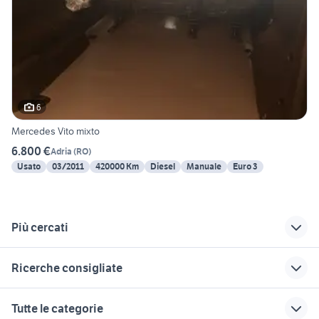
6
Mercedes Vito mixto
6.800 €
Adria
(
RO
)
Usato
03/2011
420000 Km
Diesel
Manuale
Euro 3
Più cercati
Correlati
Richerche simili
Suggerimenti
Ricerche consigliate
jeep compass 2009
compass torino
auto grandinate
regalo auto friuli
suv Agrigento provincia
jeep compass night
jeep compass
auto Reggio
Tutte le categorie
eagle nera
accessori auto
nellEmilia
mazda cx5
fiat panda Pistoia provincia