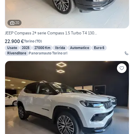
20
JEEP Compass 2ª serie Compass 1.5 Turbo T4 130...
22.900 €
Torino
(
TO
)
Usato
2025
27000 Km
Ibrida
Automatico
Euro 6
Rivenditore
Panoramauto Torino srl