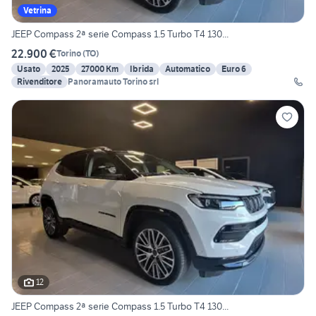
Vetrina
JEEP Compass 2ª serie Compass 1.5 Turbo T4 130...
22.900 €
Torino
(
TO
)
Usato
2025
27000 Km
Ibrida
Automatico
Euro 6
Rivenditore
Panoramauto Torino srl
12
JEEP Compass 2ª serie Compass 1.5 Turbo T4 130...