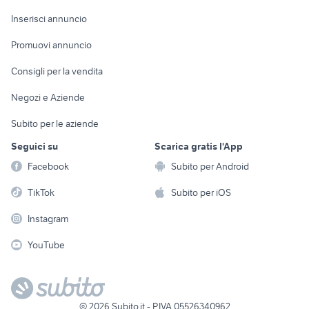
Arredamento e
Console e
Accessori per
Casalinghi
Inserisci annuncio
Videogiochi
animali
Elettrodomestici
Promuovi annuncio
Audio/Video
Musica e Film
Giardino e Fai da te
Consigli per la vendita
Fotografia
Libri e Riviste
Abbigliamento e
Negozi e Aziende
Telefonia
Strumenti Musicali
Accessori
Subito per le aziende
Sports
Tutto per i bambini
Seguici su
Scarica gratis l'App
Biciclette
Facebook
Subito per Android
Collezionismo
TikTok
Subito per iOS
Instagram
YouTube
©
2026
Subito.it - P.IVA 05526340962