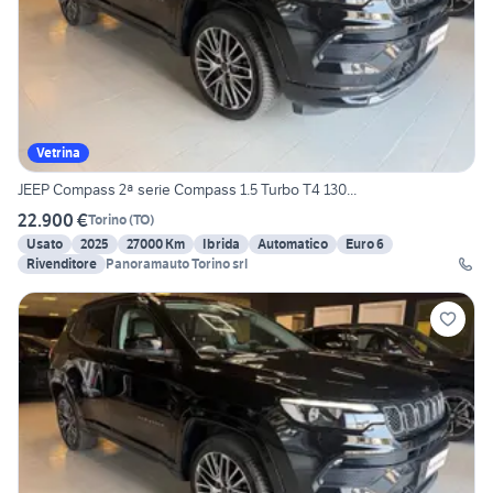
Vetrina
JEEP Compass 2ª serie Compass 1.5 Turbo T4 130...
22.900 €
Torino
(
TO
)
Usato
2025
27000 Km
Ibrida
Automatico
Euro 6
Rivenditore
Panoramauto Torino srl