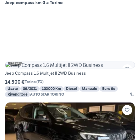
Jeep compass km 0 a Torino
18
Jeep Compass 1.6 Multijet II 2WD Business
14.500 €
Torino
(
TO
)
Usato
06/2021
103000 Km
Diesel
Manuale
Euro 6e
Rivenditore
AUTO STAR TORINO