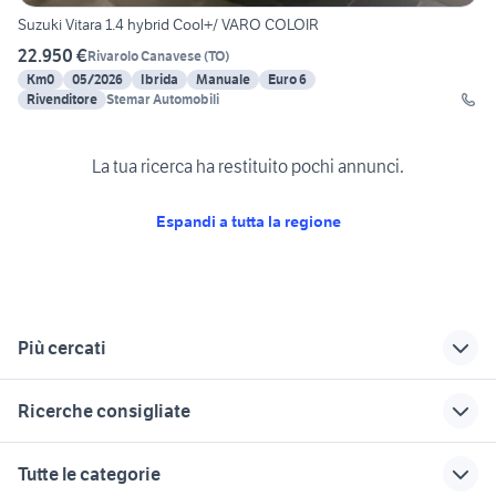
Suzuki Vitara 1.4 hybrid Cool+/ VARO COLOIR
22.950 €
Rivarolo Canavese
(
TO
)
Km0
05/2026
Ibrida
Manuale
Euro 6
Rivenditore
Stemar Automobili
La tua ricerca ha restituito pochi annunci.
Espandi a tutta la regione
Più cercati
Correlati
Richerche simili
Suggerimenti
Ricerche consigliate
jeep compass km 0
suzuki vercelli
suzuki vitara km 0
torino
veneto
auto suzuki vitara
suzuki vitara auto
auto km 0 piemonte
Tutte le categorie
auto km 0 Torino
suzuki vitara km 0
suzuki km0
panda gpl km 0
suzuki vitara km0