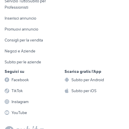
Servizio TuttoSubito per
persona
Informatica
Animali
Professionisti
Arredamento e
Console e
Accessori per
Casalinghi
Inserisci annuncio
Videogiochi
animali
Elettrodomestici
Promuovi annuncio
Audio/Video
Musica e Film
Giardino e Fai da te
Consigli per la vendita
Fotografia
Libri e Riviste
Abbigliamento e
Negozi e Aziende
Telefonia
Strumenti Musicali
Accessori
Subito per le aziende
Sports
Tutto per i bambini
Seguici su
Scarica gratis l'App
Biciclette
Facebook
Subito per Android
Collezionismo
TikTok
Subito per iOS
Instagram
YouTube