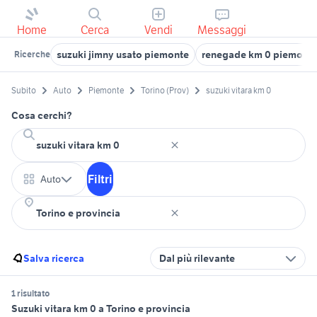
Home
Cerca
Vendi
Messaggi
suzuki jimny usato piemonte
renegade km 0 piemont
Ricerche
Subito
Auto
Piemonte
Torino (Prov)
suzuki vitara km 0
Cosa cerchi?
Filtri
Auto
Salva ricerca
Dal più rilevante
1 risultato
Suzuki vitara km 0 a Torino e provincia