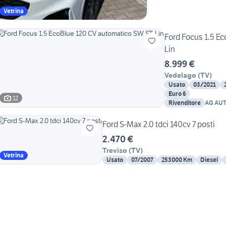
Vetrina
Ford Focus 1.5 E
Lin
8.999 €
Vedelago
(
TV
)
Usato
03/2021
Euro 6
12
Rivenditore
AG AU
Ford S-Max 2.0 tdci 140cv 7 posti
2.470 €
Treviso
(
TV
)
Vetrina
Usato
07/2007
253000 Km
Diesel