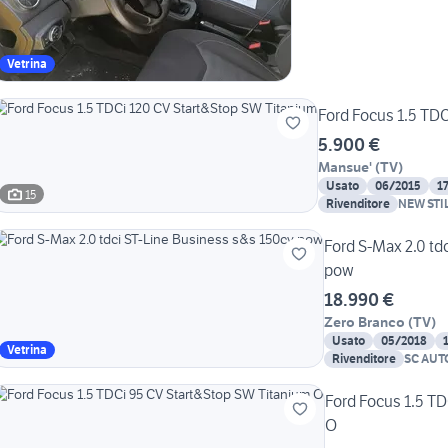
Vetrina
Ford Focus 1.5 TD
5.900 €
Mansue'
(
TV
)
Usato
06/2015
1
15
Rivenditore
NEW STI
SURIANI
Ford S-Max 2.0 td
pow
18.990 €
Zero Branco
(
TV
)
Usato
05/2018
Vetrina
Rivenditore
SC AUT
Ford Focus 1.5 T
O