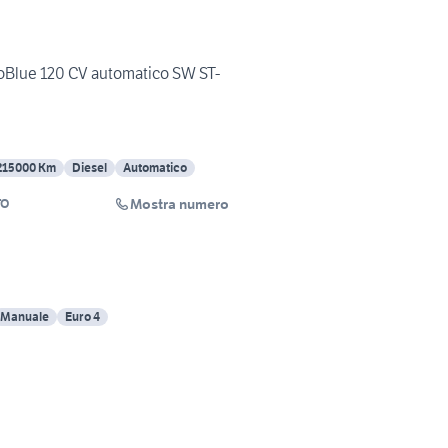
coBlue 120 CV automatico SW ST-
215000 Km
Diesel
Automatico
Mostra numero
TO
Manuale
Euro 4