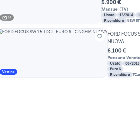
5.900 €
Mansue'
(
TV
)
Usato
12/2014
16
Rivenditore
NEW ST
SURIAN
FORD FOCUS SW
NUOVA
6.100 €
Ponzano Venet
Usato
06/2015
Euro 6
Vetrina
Rivenditore
TCar