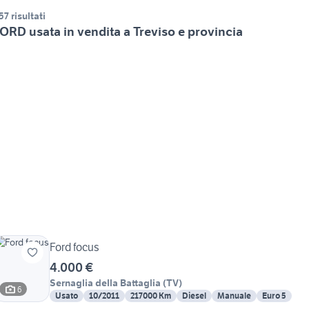
57 risultati
ORD usata in vendita a Treviso e provincia
Ford focus
4.000 €
Sernaglia della Battaglia
(
TV
)
6
Usato
10/2011
217000 Km
Diesel
Manuale
Euro 5