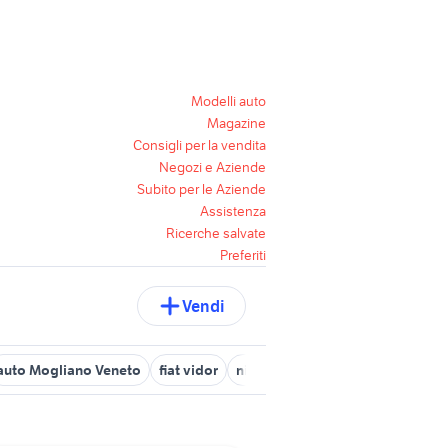
Modelli auto
Magazine
Consigli per la vendita
Negozi e Aziende
Subito per le Aziende
Assistenza
Ricerche salvate
Preferiti
Vendi
auto Mogliano Veneto
fiat vidor
nissan treviso
alfa romeo trev