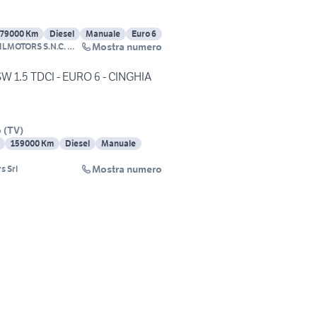
179000 Km
Diesel
Manuale
Euro 6
Mostra numero
ILMOTORS S.N.C. DI
I LINO E ALESSIO
 1.5 TDCI - EURO 6 - CINGHIA
o
(
TV
)
159000 Km
Diesel
Manuale
Mostra numero
s Srl