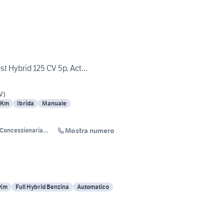
t Hybrid 125 CV 5p. Act...
V
)
 Km
Ibrida
Manuale
Mostra numero
Concessionaria
O-AIXAM
 Km
Full Hybrid Benzina
Automatico