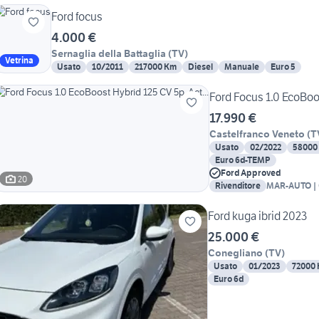
Ford focus
4.000 €
Sernaglia della Battaglia
(
TV
)
Vetrina
Usato
10/2011
217000 Km
Diesel
Manuale
Euro 5
Ford Focus 1.0 EcoBoos
17.990 €
Castelfranco Veneto
(
T
Usato
02/2022
58000
Euro 6d-TEMP
Ford Approved
20
Rivenditore
MAR-AUTO | 
FORD-DR-EV
Ford kuga ibrid 2023
25.000 €
Conegliano
(
TV
)
Usato
01/2023
72000
Euro 6d