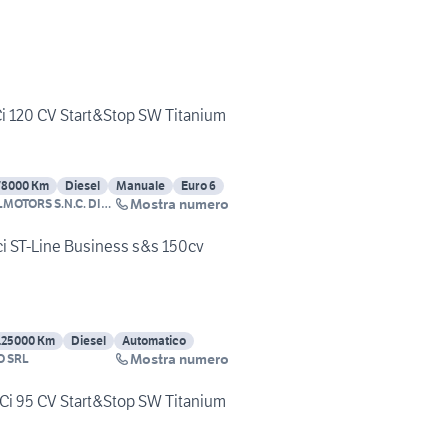
Ci 120 CV Start&Stop SW Titanium
78000 Km
Diesel
Manuale
Euro 6
Mostra numero
LMOTORS S.N.C. DI
 LINO E ALESSIO
ci ST-Line Business s&s 150cv
125000 Km
Diesel
Automatico
Mostra numero
O SRL
DCi 95 CV Start&Stop SW Titanium