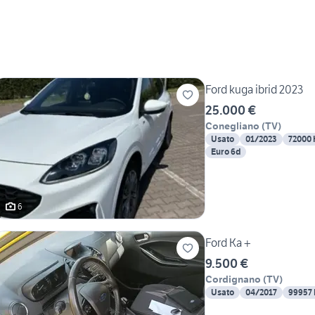
Ford kuga ibrid 2023
25.000 €
Conegliano
(
TV
)
Usato
01/2023
72000
Euro 6d
6
Ford Ka +
9.500 €
Cordignano
(
TV
)
Usato
04/2017
99957