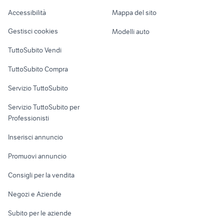
honda civic 1.5
telefonia Sesto San Giovanni
Caravan e Camper
Accessibilità
Mappa del sito
Loft, mansarde e
Veicoli commerciali
altro
Gestisci cookies
Modelli auto
Case vacanza
TuttoSubito Vendi
Uffici e Locali
TuttoSubito Compra
commerciali
Servizio TuttoSubito
elettronica
per la casa e la
sports e hobby
Servizio TuttoSubito per
persona
Informatica
Animali
Professionisti
Arredamento e
Console e
Accessori per
Casalinghi
Inserisci annuncio
Videogiochi
animali
Elettrodomestici
Promuovi annuncio
Audio/Video
Musica e Film
Giardino e Fai da te
Consigli per la vendita
Fotografia
Libri e Riviste
Abbigliamento e
Negozi e Aziende
Telefonia
Strumenti Musicali
Accessori
Subito per le aziende
Sports
Tutto per i bambini