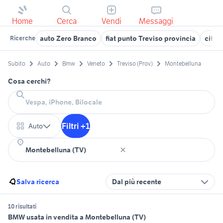
Home
Cerca
Vendi
Messaggi
auto Zero Branco
fiat punto Treviso provincia
citro
Ricerche
Subito
Auto
Bmw
Veneto
Treviso (Prov)
Montebelluna
Cosa cerchi?
Filtri +1
Auto
Salva ricerca
Dal più recente
10 risultati
BMW usata in vendita a Montebelluna (TV)