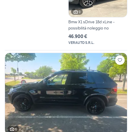
9
Bmw X1 sDrive 18d xLine -
possibilità noleggio no
46.900 €
VERAUTO S.R.L.
6