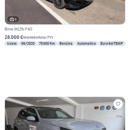
6
Bmw M135i F40
28.000 €
Montebelluna
(
TV
)
Usato
06/2020
75000 Km
Benzina
Automatico
Euro 6d-TEMP