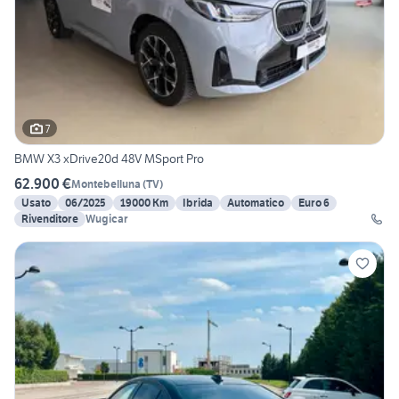
7
BMW X3 xDrive20d 48V MSport Pro
62.900 €
Montebelluna
(
TV
)
Usato
06/2025
19000 Km
Ibrida
Automatico
Euro 6
Rivenditore
Wugicar