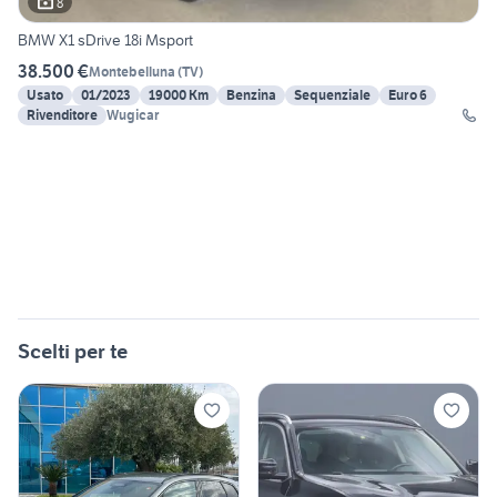
8
BMW X1 sDrive 18i Msport
38.500 €
Montebelluna
(
TV
)
Usato
01/2023
19000 Km
Benzina
Sequenziale
Euro 6
Rivenditore
Wugicar
Scelti per te