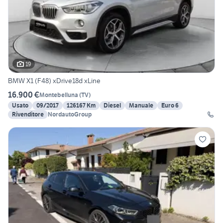
19
BMW X1 (F48) xDrive18d xLine
16.900 €
Montebelluna
(
TV
)
Usato
09/2017
126167 Km
Diesel
Manuale
Euro 6
Rivenditore
NordautoGroup