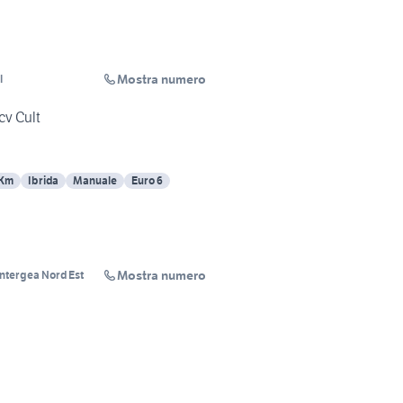
Mostra numero
l
cv Cult
 Km
Ibrida
Manuale
Euro 6
Mostra numero
Intergea Nord Est