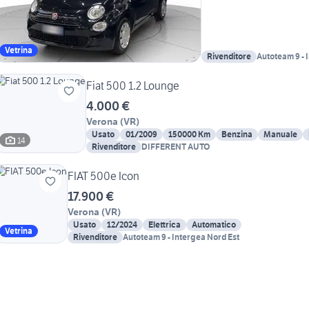
Vetrina
Rivenditore
Autoteam 9 - 
Fiat 500 1.2 Lounge
4.000 €
Verona
(
VR
)
Usato
01/2009
150000 Km
Benzina
Manuale
14
Rivenditore
DIFFERENT AUTO
FIAT 500e Icon
17.900 €
Verona
(
VR
)
Usato
12/2024
Elettrica
Automatico
Vetrina
Rivenditore
Autoteam 9 - Intergea Nord Est