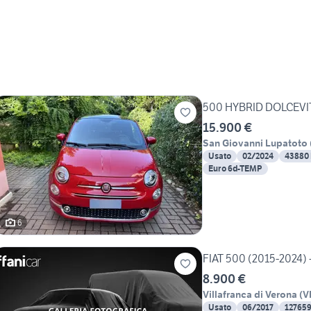
500 HYBRID DOLCEVI
15.900 €
San Giovanni Lupatoto
Usato
02/2024
43880
Euro 6d-TEMP
6
FIAT 500 (2015-2024) -
8.900 €
Villafranca di Verona
(
V
Usato
06/2017
12765