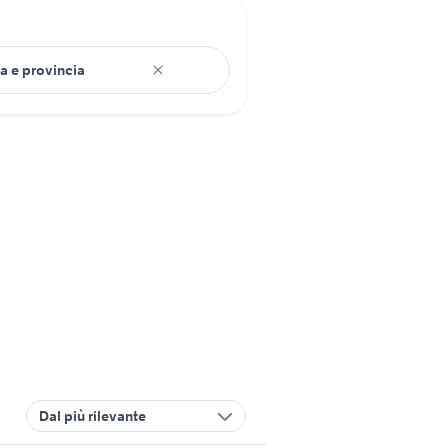
Dal più rilevante