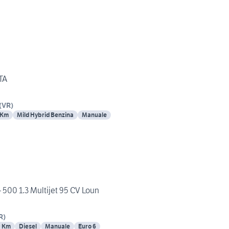
TA
(
VR
)
 Km
Mild Hybrid Benzina
Manuale
 500 1.3 Multijet 95 CV Loun
R
)
9 Km
Diesel
Manuale
Euro 6