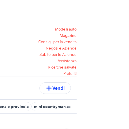
Modelli auto
Magazine
Consigli per la vendita
Negozi e Aziende
Subito per le Aziende
Assistenza
Ricerche salvate
Preferiti
Vendi
ona e provincia
mini countryman auto Verona provincia
auto Val