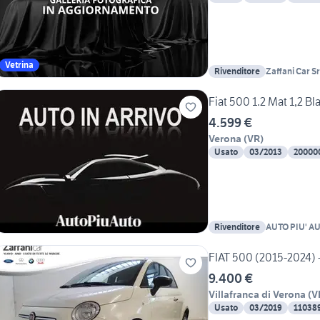
Vetrina
Rivenditore
Zaffani Car Sr
Fiat 500 1.2 Mat 1,2 B
4.599 €
Verona
(
VR
)
Usato
03/2013
20000
Rivenditore
AUTO PIU' A
FIAT 500 (2015-2024) 
9.400 €
Villafranca di Verona
(
V
Usato
03/2019
11038