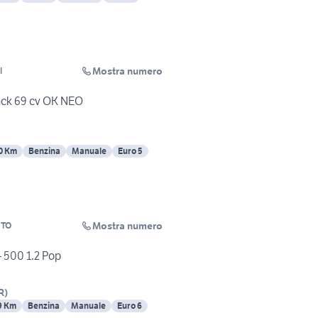
Mostra numero
l
lack 69 cv OK NEO
0 Km
Benzina
Manuale
Euro 5
Mostra numero
UTO
- 500 1.2 Pop
R
)
9 Km
Benzina
Manuale
Euro 6