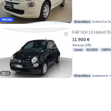
Vetrina
Rivenditore
Zaffani Car Sr
FIAT 500 1.0 Hybrid 70
11.900 €
Verona
(
VR
)
Usato
01/2023
30974
15
Rivenditore
Autoteam 9 - 