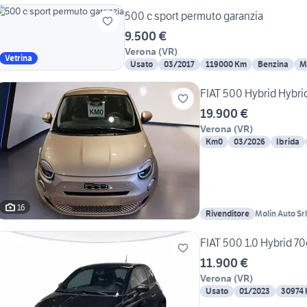
500 c sport permuto garanzia
9.500 €
Verona
(
VR
)
Vetrina
Usato
03/2017
119000 Km
Benzina
M
FIAT 500 Hybrid Hybr
19.900 €
Verona
(
VR
)
Km0
03/2026
Ibrida
16
Rivenditore
Molin Auto Srl
FIAT 500 1.0 Hybrid 70
11.900 €
Verona
(
VR
)
Usato
01/2023
30974