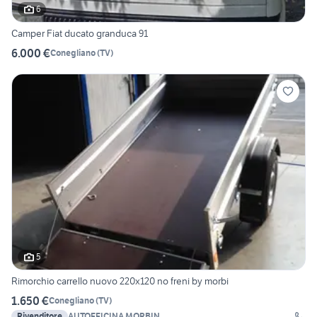
6
Camper Fiat ducato granduca 91
6.000 €
Conegliano
(
TV
)
5
Rimorchio carrello nuovo 220x120 no freni by morbi
1.650 €
Conegliano
(
TV
)
Rivenditore
AUTOFFICINA MORBIN