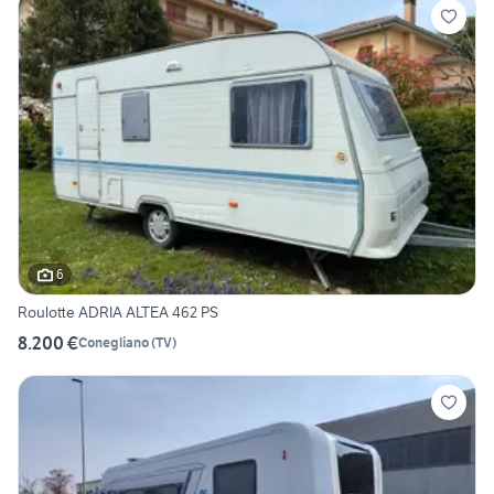
6
Roulotte ADRIA ALTEA 462 PS
8.200 €
Conegliano
(
TV
)