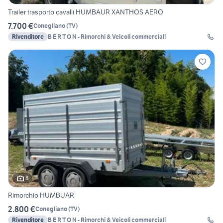
Trailer trasporto cavalli HUMBAUR XANTHOS AERO
7.700 €
Conegliano
(
TV
)
Rivenditore
B E R T O N - Rimorchi & Veicoli commerciali
8
Rimorchio HUMBUAR
2.800 €
Conegliano
(
TV
)
Rivenditore
B E R T O N - Rimorchi & Veicoli commerciali