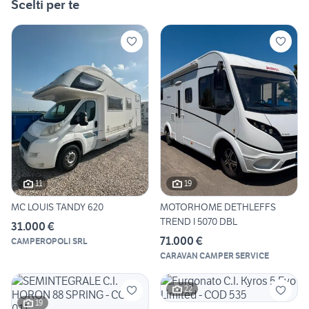
Scelti per te
11
19
MC LOUIS TANDY 620
MOTORHOME DETHLEFFS
TREND I 5070 DBL
31.000 €
71.000 €
CAMPEROPOLI SRL
CARAVAN CAMPER SERVICE
22
19