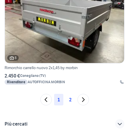
8
Rimorchio carrello nuovo 2x1,45 by morbin
2.450 €
Conegliano
(
TV
)
Rivenditore
AUTOFFICINA MORBIN
1
2
Più cercati