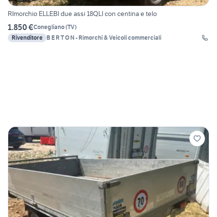
RImorchio ELLEBI due assi 18QLI con centina e telo
1.850 €
Conegliano
(
TV
)
Rivenditore
B E R T O N - Rimorchi & Veicoli commerciali