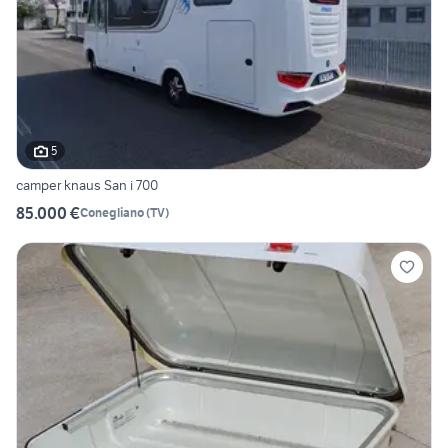
5
camper knaus San i 700
85.000 €
Conegliano
(
TV
)