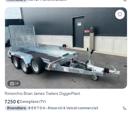
14
Rimorchio Brian James Trailers DiggerPlant
7.250 €
Conegliano
(
TV
)
Rivenditore
B E R T O N - Rimorchi & Veicoli commerciali