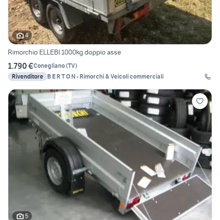
4
Rimorchio ELLEBI 1000kg doppio asse
1.790 €
Conegliano
(
TV
)
Rivenditore
B E R T O N - Rimorchi & Veicoli commerciali
5