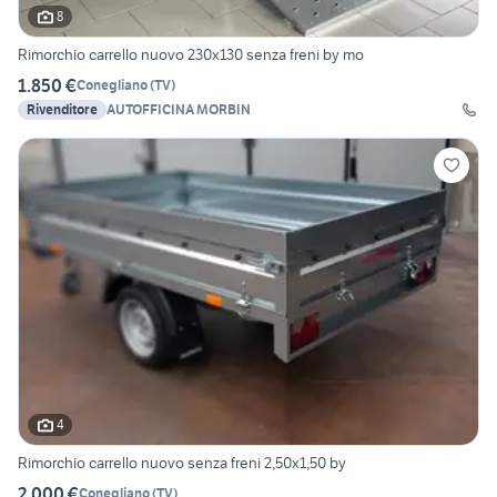
8
Rimorchio carrello nuovo 230x130 senza freni by mo
1.850 €
Conegliano
(
TV
)
Rivenditore
AUTOFFICINA MORBIN
4
Rimorchio carrello nuovo senza freni 2,50x1,50 by
2.000 €
Conegliano
(
TV
)