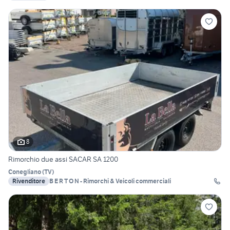
8
Rimorchio due assi SACAR SA 1200
Conegliano
(
TV
)
Rivenditore
B E R T O N - Rimorchi & Veicoli commerciali