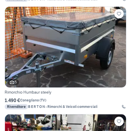
5
Rimorchio Humbaur steely
1.490 €
Conegliano
(
TV
)
Rivenditore
B E R T O N - Rimorchi & Veicoli commerciali