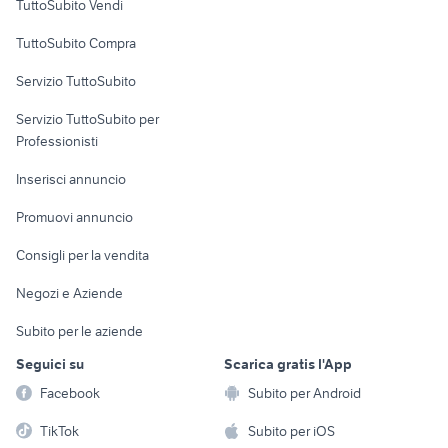
TuttoSubito Vendi
Uffici e Locali
TuttoSubito Compra
commerciali
Servizio TuttoSubito
elettronica
per la casa e la
sports e hobby
Servizio TuttoSubito per
persona
Informatica
Animali
Professionisti
Arredamento e
Console e
Accessori per
Casalinghi
Inserisci annuncio
Videogiochi
animali
Elettrodomestici
Promuovi annuncio
Audio/Video
Musica e Film
Giardino e Fai da te
Consigli per la vendita
Fotografia
Libri e Riviste
Abbigliamento e
Negozi e Aziende
Telefonia
Strumenti Musicali
Accessori
Subito per le aziende
Sports
Tutto per i bambini
Seguici su
Scarica gratis l'App
Biciclette
Facebook
Subito per Android
Collezionismo
TikTok
Subito per iOS