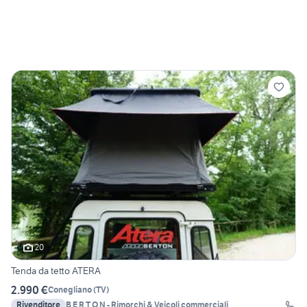
20
Tenda da tetto ATERA
2.990 €
Conegliano
(
TV
)
Rivenditore
B E R T O N - Rimorchi & Veicoli commerciali