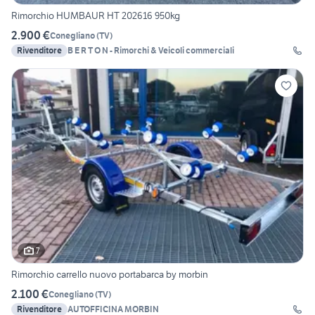
Rimorchio HUMBAUR HT 202616 950kg
2.900 €
Conegliano
(
TV
)
Rivenditore
B E R T O N - Rimorchi & Veicoli commerciali
7
Rimorchio carrello nuovo portabarca by morbin
2.100 €
Conegliano
(
TV
)
Rivenditore
AUTOFFICINA MORBIN