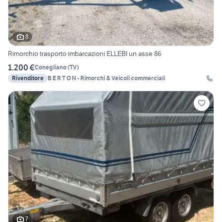
8
Rimorchio trasporto imbarcazioni ELLEBI un asse 86
1.200 €
Conegliano
(
TV
)
Rivenditore
B E R T O N - Rimorchi & Veicoli commerciali
7