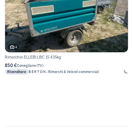
4
Rimorchio ELLEBI LBC 15 435kg
850 €
Conegliano
(
TV
)
Rivenditore
B E R T O N - Rimorchi & Veicoli commerciali