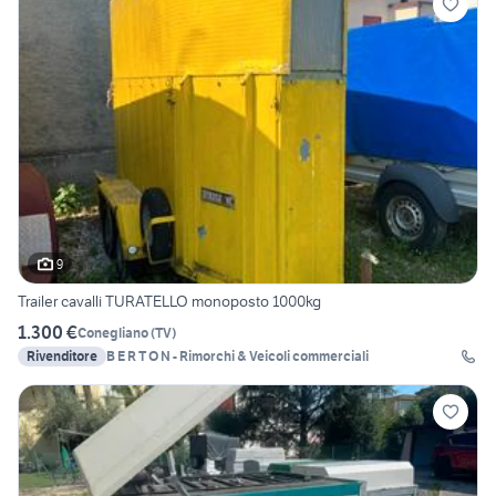
9
Trailer cavalli TURATELLO monoposto 1000kg
1.300 €
Conegliano
(
TV
)
Rivenditore
B E R T O N - Rimorchi & Veicoli commerciali