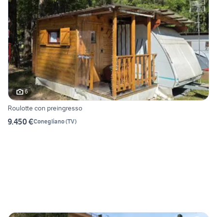
6
Roulotte con preingresso
9.450 €
Conegliano
(
TV
)