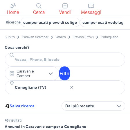
Home
Cerca
Vendi
Messaggi
camper usati pieve di soligo
camper usati vedelago
Ricerche
Subito
Caravan e camper
Veneto
Treviso (Prov)
Conegliano
Cosa cerchi?
Caravan e
Filtri
Camper
Salva ricerca
Dal più recente
45 risultati
Annunci in Caravan e camper a Conegliano