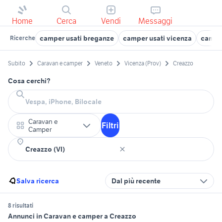
Home
Cerca
Vendi
Messaggi
camper usati breganze
camper usati vicenza
campe
Ricerche
Subito
Caravan e camper
Veneto
Vicenza (Prov)
Creazzo
Cosa cerchi?
Caravan e
Filtri
Camper
Salva ricerca
Dal più recente
8 risultati
Annunci in Caravan e camper a Creazzo