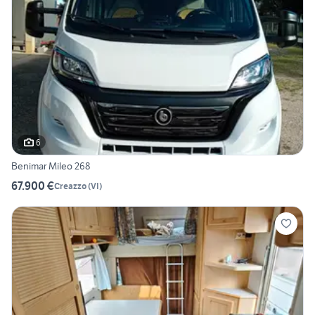
6
Benimar Mileo 268
67.900 €
Creazzo
(
VI
)