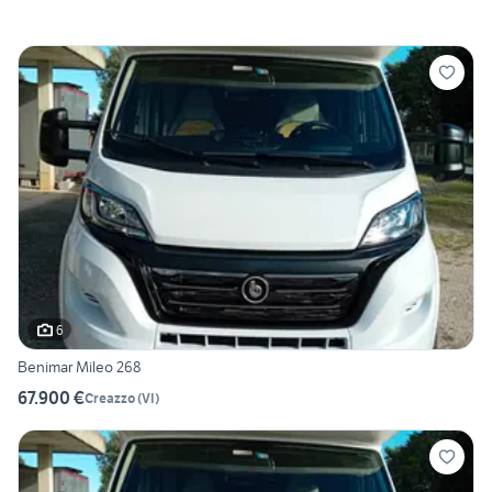
6
Benimar Mileo 268
67.900 €
Creazzo
(
VI
)