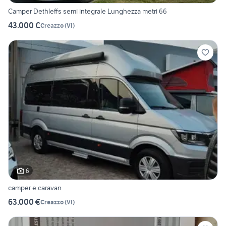
Camper Dethleffs semi integrale Lunghezza metri 66
43.000 €
Creazzo
(
VI
)
6
camper e caravan
63.000 €
Creazzo
(
VI
)