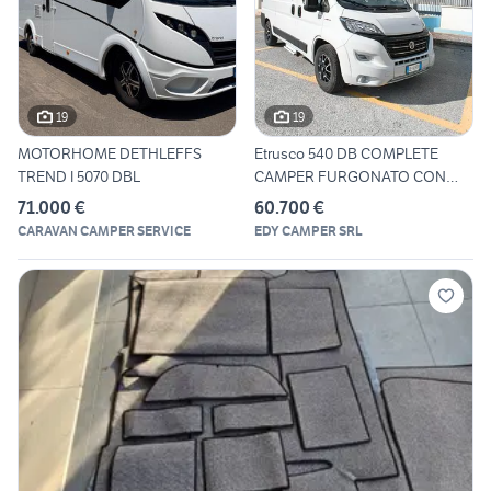
19
19
MOTORHOME DETHLEFFS
Etrusco 540 DB COMPLETE
TREND I 5070 DBL
CAMPER FURGONATO CON
TETTO
71.000 €
60.700 €
CARAVAN CAMPER SERVICE
EDY CAMPER SRL